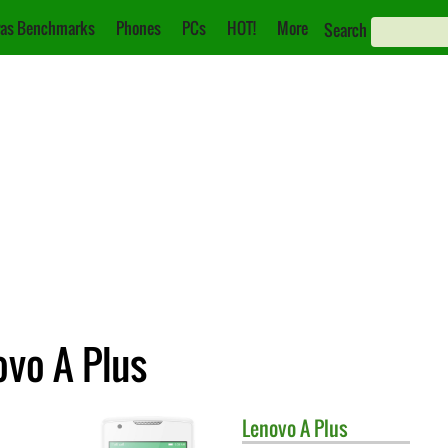
as Benchmarks
Phones
PCs
HOT!
More
Search
ovo A Plus
Lenovo
A Plus