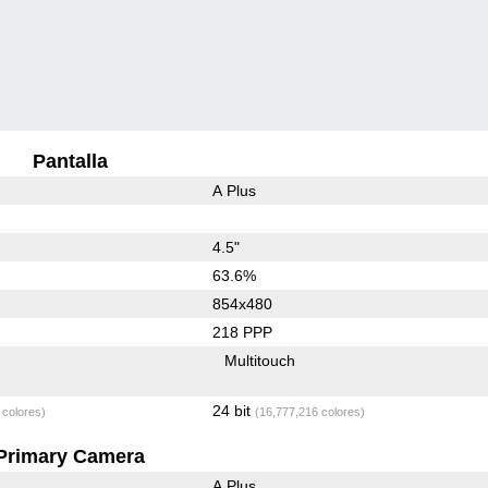
Pantalla
A Plus
4.5"
63.6%
854x480
218 PPP
Multitouch
24 bit
 colores)
(16,777,216 colores)
Primary Camera
A Plus