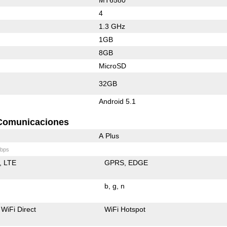
4
1.3 GHz
1GB
8GB
MicroSD
32GB
Android 5.1
Comunicaciones
A Plus
bps
LTE
GPRS
EDGE
b
g
n
WiFi Direct
WiFi Hotspot