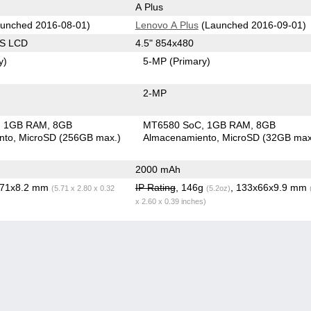
A Plus
unched 2016-08-01)
Lenovo A Plus
(Launched 2016-09-01)
PS LCD
4.5" 854x480
y)
5-MP
(Primary)
2-MP
1GB RAM
8GB
MT6580 SoC
1GB RAM
8GB
nto
MicroSD (256GB max.)
Almacenamiento
MicroSD (32GB max
2000 mAh
x71x8.2 mm
IP Rating
, 146g
, 133x66x9.9 mm
(5.71 x 2.80 x 0.32
(5.2oz)
x 2.60 x 0.39 inches)