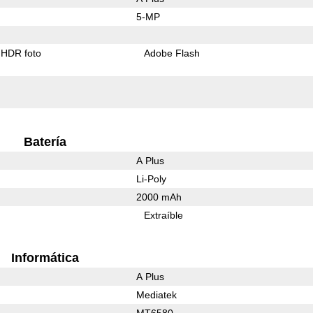
5-MP
HDR foto
Adobe Flash
Batería
A Plus
Li-Poly
2000 mAh
Extraíble
Informática
A Plus
Mediatek
MT6580