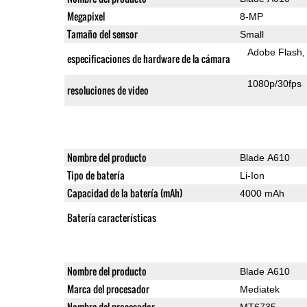
Megapixel
8-MP
Tamaño del sensor
Small
Adobe Flash
especificaciones de hardware de la cámara
1080p/30fps
resoluciones de video
Nombre del producto
Blade A610
Tipo de batería
Li-Ion
Capacidad de la batería (mAh)
4000 mAh
Batería características
Nombre del producto
Blade A610
Marca del procesador
Mediatek
Nombre del procesador
MT6735