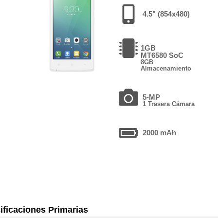
4.5" (854x480)
1GB
MT6580 SoC
8GB
Almacenamiento
5-MP
1 Trasera Cámara
2000 mAh
ificaciones Primarias