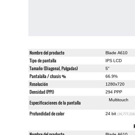
Nombre del producto
Blade A610
Tipo de pantalla
IPS LCD
Tamaño (Diagonal, Pulgadas)
5"
Pantalalla / chasis %
66.9%
Resolución
1280x720
Densidad (PPI)
294 PPP
Multitouch
Especificaciones de la pantalla
Profundidad de color
24 bit
(16,777,216
Nombre del producto
Blade A610