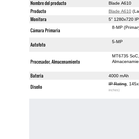
Nombre del producto
Blade A610
Producto
Blade A610
(La
Monitora
5" 1280x720 I
8-MP
(Primar
Cámara Primaria
5-MP
Autofoto
MT6735 SoC
Procesador, Almacenamiento
Almacenamie
Bateria
4000 mAh
IP Rating
, 145
Diseño
inches)