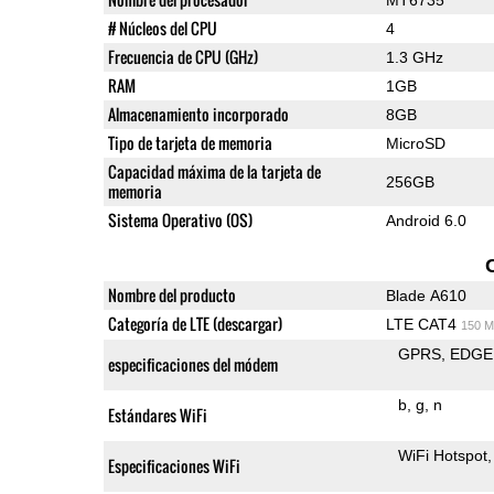
# Núcleos del CPU
4
Frecuencia de CPU (GHz)
1.3 GHz
RAM
1GB
Almacenamiento incorporado
8GB
Tipo de tarjeta de memoria
MicroSD
Capacidad máxima de la tarjeta de
256GB
memoria
Sistema Operativo (OS)
Android 6.0
Nombre del producto
Blade A610
Categoría de LTE (descargar)
LTE CAT4
150 M
GPRS
EDGE
especificaciones del módem
b
g
n
Estándares WiFi
WiFi Hotspot
Especificaciones WiFi