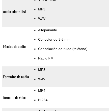
MP3
audio_alerts_list
WAV
Altoparlante
Conector de 3,5 mm
Efectos de audio
Cancelación de ruido (teléfono)
Radio FM
MP3
Formatos de audio
WAV
MP4
formato de video
H.264