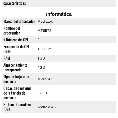
características
Informática
Marca del procesador
Mediatek
Nombre del
MT6572
procesador
# Núcleos del CPU
2
Frecuencia de CPU
1.3 GHz
(GHz)
RAM
1GB
Almacenamiento
4GB
incorporado
Tipo de tarjeta de
MicroSD
memoria
Capacidad máxima
de la tarjeta de
32GB
memoria
Sistema Operativo
Android 4.2
(OS)