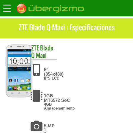
ZTE Blade Q Maxi : Especificaciones
ZTE
Blade
Q Maxi
5"
(854x480)
IPS LCD
1GB
MT6572 SoC
4GB
Almacenamiento
5-MP
1