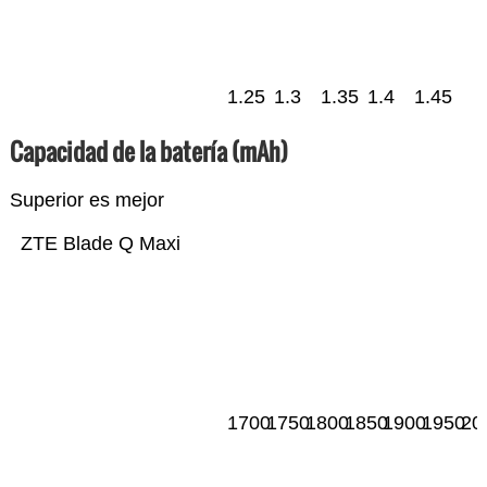
1.25
1.3
1.35
1.4
1.45
Capacidad de la batería (mAh)
Superior es mejor
ZTE Blade Q Maxi
1700
1750
1800
1850
1900
1950
20