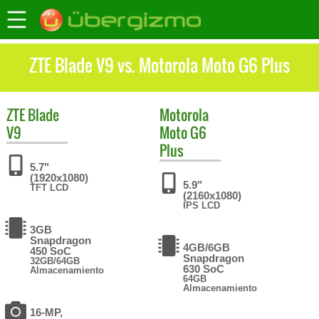
ZTE Blade V9 vs. Motorola Moto G6 Plus
ZTE
Blade
Motorola
V9
Moto G6
Plus
5.7"
(1920x1080)
5.9"
TFT LCD
(2160x1080)
IPS LCD
3GB
Snapdragon
4GB/6GB
450 SoC
Snapdragon
32GB/64GB
630 SoC
Almacenamiento
64GB
Almacenamiento
16-MP,