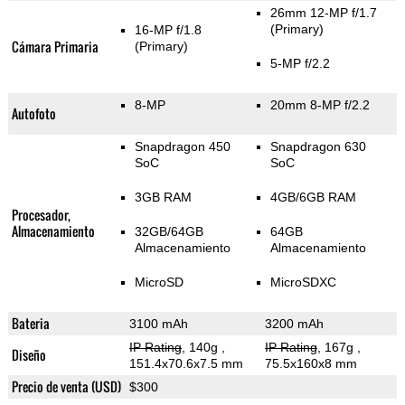
26mm 12-MP f/1.7
(Primary)
16-MP f/1.8
Cámara Primaria
(Primary)
5-MP f/2.2
8-MP
20mm 8-MP f/2.2
Autofoto
Snapdragon 450
Snapdragon 630
SoC
SoC
3GB RAM
4GB/6GB RAM
Procesador,
Almacenamiento
32GB/64GB
64GB
Almacenamiento
Almacenamiento
MicroSD
MicroSDXC
Bateria
3100 mAh
3200 mAh
IP Rating
, 140g
,
IP Rating
, 167g
,
Diseño
151.4x70.6x7.5 mm
75.5x160x8 mm
Precio de venta (USD)
$300