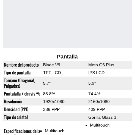
Pantalla
Nombre del producto
Blade V9
Moto G6 Plus
Tipo de pantalla
TFT LCD
IPS LCD
Tamaño (Diagonal,
5.7"
5.9"
Pulgadas)
Pantalalla / chasis %
83.8%
74.4%
Resolución
1920x1080
2160x1080
Densidad (PPI)
386 PPP
409 PPP
Tipo de cristal
Gorilla Glass 3
Multitouch
Especificaciones de la
Multitouch