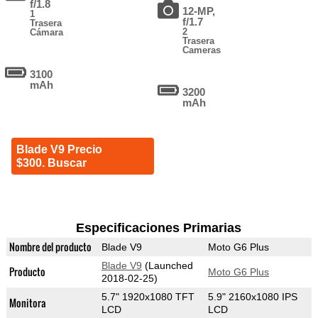
f/1.8
12-MP,
1
f/1.7
Trasera
2
Cámara
Trasera
Cameras
3100
mAh
3200
mAh
Blade V9 Precio
$300. Buscar
Especificaciones Primarias
Nombre del producto
Blade V9
Moto G6 Plus
Blade V9
(Launched
Producto
Moto G6 Plus
2018-02-25)
5.7" 1920x1080 TFT
5.9" 2160x1080 IPS
Monitora
LCD
LCD