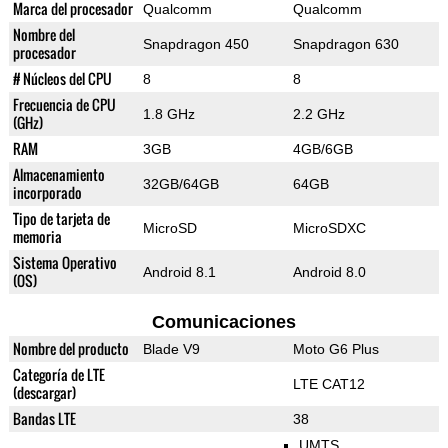
Marca del procesador
Qualcomm
Qualcomm
Nombre del
Snapdragon 450
Snapdragon 630
procesador
# Núcleos del CPU
8
8
Frecuencia de CPU
1.8 GHz
2.2 GHz
(GHz)
RAM
3GB
4GB/6GB
Almacenamiento
32GB/64GB
64GB
incorporado
Tipo de tarjeta de
MicroSD
MicroSDXC
memoria
Sistema Operativo
Android 8.1
Android 8.0
(OS)
Comunicaciones
Nombre del producto
Blade V9
Moto G6 Plus
Categoría de LTE
LTE CAT12
(descargar)
Bandas LTE
38
UMTS