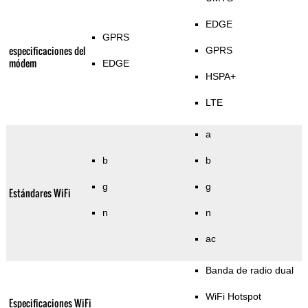
EDGE
GPRS
especificaciones del
GPRS
módem
EDGE
HSPA+
LTE
a
b
b
g
g
Estándares WiFi
n
n
ac
Banda de radio dual
WiFi Hotspot
Especificaciones WiFi