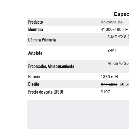
Espec
Producto
Advance A4
Monitora
4" 800x480 TF
5-MP f/2.8
Cámara Primaria
2-MP
Autofoto
MT6570 S
Procesador, Almacenamiento
Bateria
1350 mAh
Diseño
IP Rating
, 68.
Precio de venta (USD)
$107