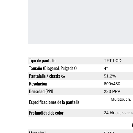
Tipo de pantalla
TFT LCD
Tamaño (Diagonal, Pulgadas)
4"
Pantalalla / chasis %
51.2%
Resolución
800x480
Densidad (PPI)
233 PPP
Multitouch
Especificaciones de la pantalla
Profundidad de color
24 bit
(16,777,216