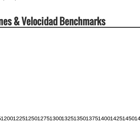
ones & Velocidad Benchmarks
5
1200
1225
1250
1275
1300
1325
1350
1375
1400
1425
1450
1