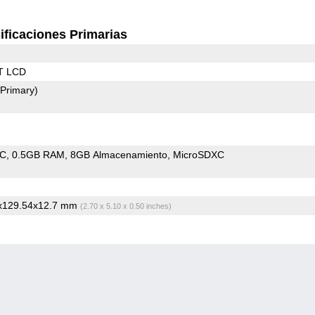
ificaciones Primarias
T LCD
(Primary)
oC
0.5GB RAM
8GB Almacenamiento
MicroSDXC
6x129.54x12.7 mm
(2.70 x 5.10 x 0.50 inches)