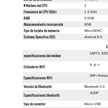
# Núcleos del CPU
2
Frecuencia de CPU (GHz)
1.3 GHz
RAM
0.5GB
Almacenamiento incorporado
8GB
Tipo de tarjeta de memoria
MicroSDXC
Sistema Operativo (OS)
Android 6.0
UMTS
ED
especificaciones del módem
b
g
n
Estándares WiFi
WiFi Hotspo
Especificaciones WiFi
Versión de Bluetooth
Bluetooth 4.0
A2DP
Especificaciones bluetooth
tipo de conector
Micro USB