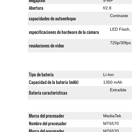
Megapixel
5-MP
Abertura
f/2.8
Contraste
capacidades de autoenfoque
LED Flash
especificaciones de hardware de la cámara
720p/30fps
resoluciones de video
Tipo de batería
Li-Ion
Capacidad de la batería (mAh)
1350 mAh
Extraíble
Batería características
Marca del procesador
MediaTek
Nombre del procesador
MT6570
Marca del procesador
MT6570