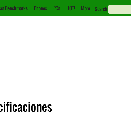
as Benchmarks
Phones
PCs
HOT!
More
Search
cificaciones