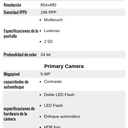
Resolución
854x480
Densidad (PPI)
196 PPP
Multitouch
Especificaciones de la
Lustroso
pantalla
2.5D
Profundidad de color
24 bit
Primary Camera
Megapixel
5-MP
capacidades de
Contraste
autoenfoque
Doble LED Flash
LED Flash
especificaciones de
hardware de la
Enfoque automático
cámara
HDR foto