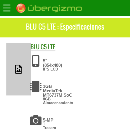
BLU C5 LTE : Especificaciones
BLU
C5 LTE
5"
(854x480)
IPS LCD
1GB
MediaTek
MT6737M SoC
8GB
Almacenamiento
5-MP
1
Trasera