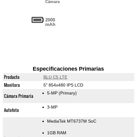
Cámara
2000
mAh
Especificaciones Primarias
Producto
BLU C5 LTE
Monitora
5" 854x480 IPS LCD
5-MP
(Primary)
Cámara Primaria
3-MP
Autofoto
MediaTek MT6737M SoC
1GB RAM