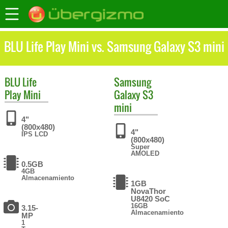
BLU Life Play Mini vs. Samsung Galaxy S3 mini
BLU
Life
Samsung
Play Mini
Galaxy S3
mini
4"
(800x480)
4"
IPS LCD
(800x480)
Super
AMOLED
0.5GB
4GB
Almacenamiento
1GB
NovaThor
U8420 SoC
16GB
3.15-
Almacenamiento
MP
1