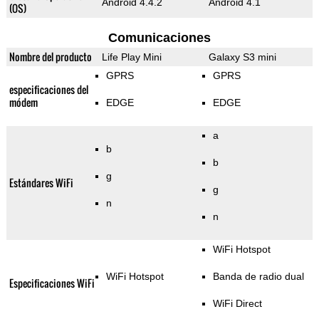
Android 4.4.2
Android 4.1
(OS)
Comunicaciones
Nombre del producto
Life Play Mini
Galaxy S3 mini
GPRS
GPRS
especificaciones del
módem
EDGE
EDGE
a
b
b
g
Estándares WiFi
g
n
n
WiFi Hotspot
WiFi Hotspot
Banda de radio dual
Especificaciones WiFi
WiFi Direct