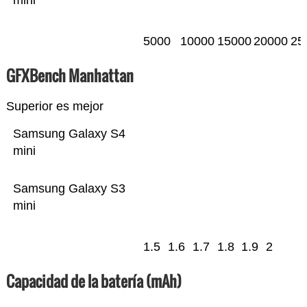
mini
5000
10000
15000
20000
25
GFXBench Manhattan
Superior es mejor
Samsung Galaxy S4
mini
Samsung Galaxy S3
mini
1.5
1.6
1.7
1.8
1.9
2
Capacidad de la batería (mAh)