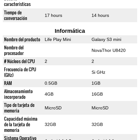
características
Tiempo de
17 hours
14 hours
conversación
Informática
Nombre del producto
Life Play Mini
Galaxy S3 mini
Nombre del
NovaThor U8420
procesador
# Núcleos del CPU
2
2
Frecuencia de CPU
Si GHz
(GHz)
RAM
0.5GB
1GB
Almacenamiento
4GB
16GB
incorporado
Tipo de tarjeta de
MicroSD
MicroSD
memoria
Capacidad máxima
de la tarjeta de
32GB
32GB
memoria
Sistema Operativo