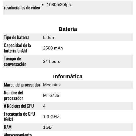
1080p/30fps
resoluciones de video
Batería
Tipo de batería
Li-Ion
Capacidad de la
2500 mAh
batería (mAh)
Tiempo de
24 hours
conversación
Informática
Marca del procesador
Mediatek
Nombre del
MT6735
procesador
# Núcleos del CPU
4
Frecuencia de CPU
1.3 GHz
(GHz)
RAM
1GB
Almacenamiento