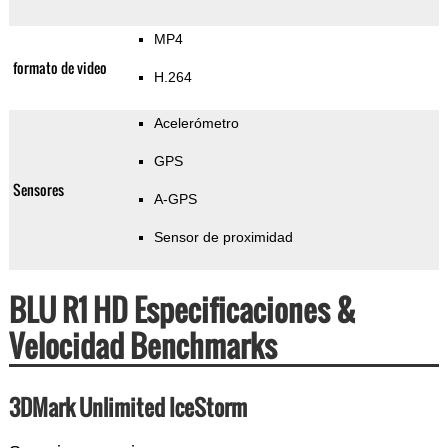
MP4
formato de video
H.264
Acelerómetro
GPS
Sensores
A-GPS
Sensor de proximidad
BLU R1 HD Especificaciones &
Velocidad Benchmarks
3DMark Unlimited IceStorm