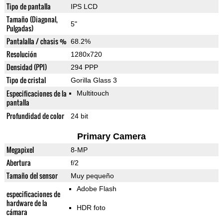
Tipo de pantalla
IPS LCD
Tamaño (Diagonal,
5"
Pulgadas)
Pantalalla / chasis %
68.2%
Resolución
1280x720
Densidad (PPI)
294 PPP
Tipo de cristal
Gorilla Glass 3
Especificaciones de la
Multitouch
pantalla
Profundidad de color
24 bit
Primary Camera
Megapixel
8-MP
Abertura
f/2
Tamaño del sensor
Muy pequeño
Adobe Flash
especificaciones de
hardware de la
HDR foto
cámara