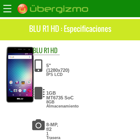
BLU R1 HD : Especificaciones
BLU
R1 HD
5"
(1280x720)
IPS LCD
1GB
MT6735 SoC
8GB
Almacenamiento
8-MP,
f/2
1
Trasera