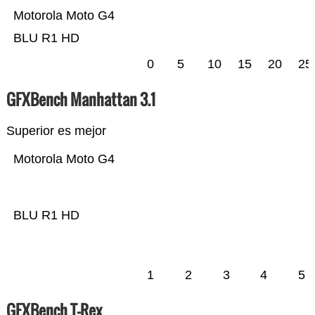
Motorola Moto G4
BLU R1 HD
0
5
10
15
20
25
GFXBench Manhattan 3.1
Superior es mejor
Motorola Moto G4
BLU R1 HD
1
2
3
4
5
GFXBench T-Rex