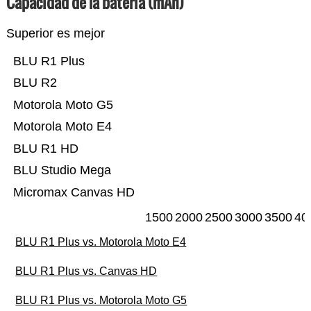
Capacidad de la batería (mAh)
Superior es mejor
BLU R1 Plus
BLU R2
Motorola Moto G5
Motorola Moto E4
BLU R1 HD
BLU Studio Mega
Micromax Canvas HD
1500
2000
2500
3000
3500
40
BLU R1 Plus vs. Motorola Moto E4
BLU R1 Plus vs. Canvas HD
BLU R1 Plus vs. Motorola Moto G5