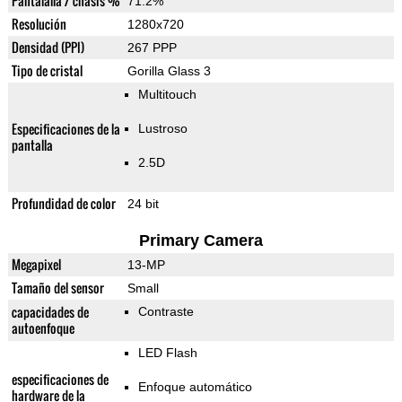
Pantalalla / chasis %
71.2%
Resolución
1280x720
Densidad (PPI)
267 PPP
Tipo de cristal
Gorilla Glass 3
Multitouch
Especificaciones de la
Lustroso
pantalla
2.5D
Profundidad de color
24 bit
Primary Camera
Megapixel
13-MP
Tamaño del sensor
Small
capacidades de
Contraste
autoenfoque
LED Flash
especificaciones de
Enfoque automático
hardware de la