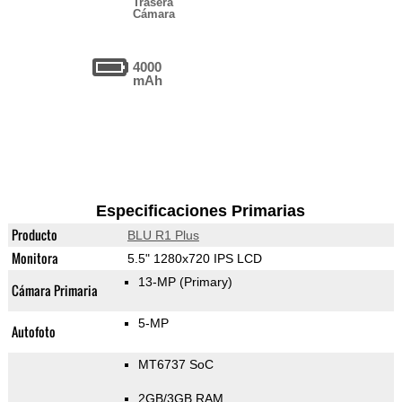
Trasera
Cámara
4000
mAh
Especificaciones Primarias
Producto
BLU R1 Plus
Monitora
5.5" 1280x720 IPS LCD
13-MP
(Primary)
Cámara Primaria
5-MP
Autofoto
MT6737 SoC
2GB/3GB RAM