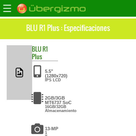
BLU R1 Plus : Especificaciones
BLU
R1
Plus
5.5"
(1280x720)
IPS LCD
2GB/3GB
MT6737 SoC
16GB/32GB
Almacenamiento
13-MP
1