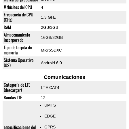
# Núcleos del CPU
4
Frecuencia de CPU
1.3 GHz
(GHz)
RAM
2GB/3GB
Almacenamiento
16GB/32GB
incorporado
Tipo de tarjeta de
MicroSDXC
memoria
Sistema Operativo
Android 6.0
(OS)
Comunicaciones
Categoría de LTE
LTE CAT4
(descargar)
Bandas LTE
12
UMTS
EDGE
especificaciones del
GPRS