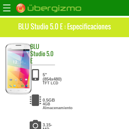
BLU Studio 5.0 E : Especificaciones
BLU
Studio 5.0
E
5"
(854x480)
TFT LCD
0.5GB
4GB
Almacenamiento
3.15-