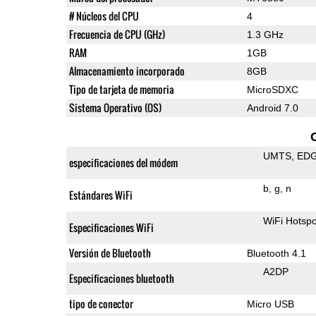
# Núcleos del CPU
4
Frecuencia de CPU (GHz)
1.3 GHz
RAM
1GB
Almacenamiento incorporado
8GB
Tipo de tarjeta de memoria
MicroSDXC
Sistema Operativo (OS)
Android 7.0
UMTS
ED
especificaciones del módem
b
g
n
Estándares WiFi
WiFi Hotspo
Especificaciones WiFi
Versión de Bluetooth
Bluetooth 4.1
A2DP
Especificaciones bluetooth
tipo de conector
Micro USB