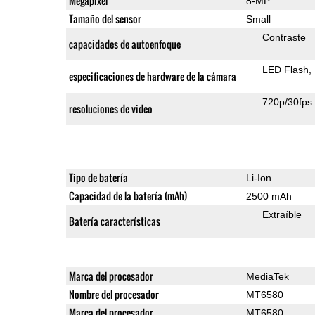
Megapixel
8-MP
Tamaño del sensor
Small
Contraste
capacidades de autoenfoque
LED Flash
especificaciones de hardware de la cámara
720p/30fps
resoluciones de video
Tipo de batería
Li-Ion
Capacidad de la batería (mAh)
2500 mAh
Extraíble
Batería características
Marca del procesador
MediaTek
Nombre del procesador
MT6580
Marca del procesador
MT6580