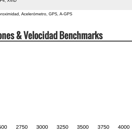
P4
XVID
proximidad
Acelerómetro
GPS
A-GPS
iones & Velocidad Benchmarks
500
2750
3000
3250
3500
3750
4000