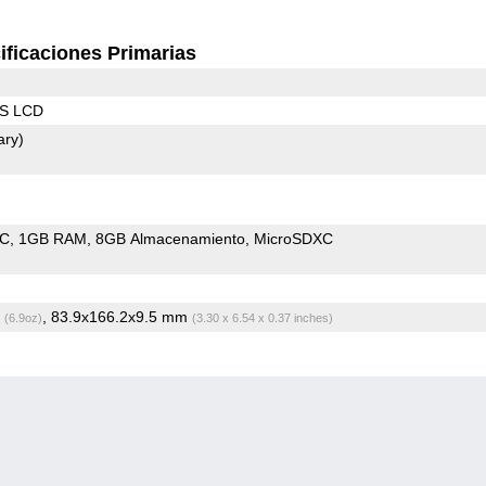
ificaciones Primarias
PS LCD
ary)
oC
1GB RAM
8GB Almacenamiento
MicroSDXC
g
, 83.9x166.2x9.5 mm
(6.9oz)
(3.30 x 6.54 x 0.37 inches)