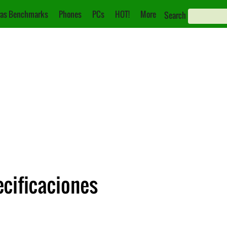
as Benchmarks
Phones
PCs
HOT!
More
Search
cificaciones