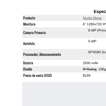
Espec
Producto
Studio Mega
Monitora
6" 1280x720 I
8-MP
(Prim
Cámara Primaria
5-MP
Autofoto
MT6580 S
Procesador, Almacenamiento
Bateria
2500 mAh
Diseño
IP Rating
, 196
Precio de venta (USD)
$199