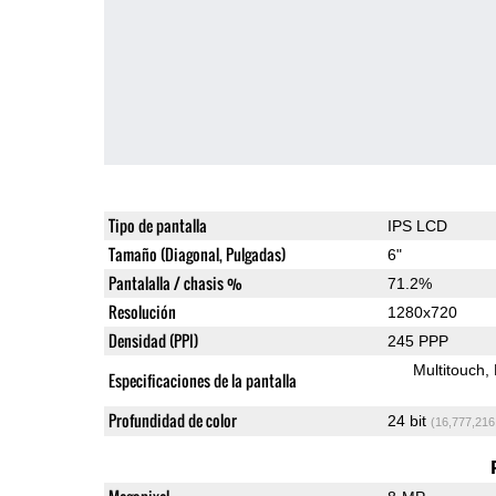
Tipo de pantalla
IPS LCD
Tamaño (Diagonal, Pulgadas)
6"
Pantalalla / chasis %
71.2%
Resolución
1280x720
Densidad (PPI)
245 PPP
Multitouch
Especificaciones de la pantalla
Profundidad de color
24 bit
(16,777,216