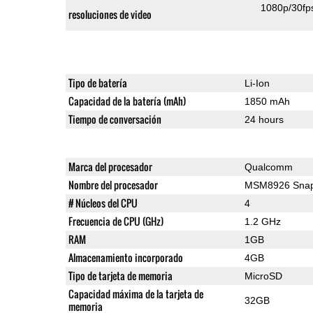
1080p/30fp
resoluciones de video
Tipo de batería
Li-Ion
Capacidad de la batería (mAh)
1850 mAh
Tiempo de conversación
24 hours
Marca del procesador
Qualcomm
Nombre del procesador
MSM8926 Snap
# Núcleos del CPU
4
Frecuencia de CPU (GHz)
1.2 GHz
RAM
1GB
Almacenamiento incorporado
4GB
Tipo de tarjeta de memoria
MicroSD
Capacidad máxima de la tarjeta de
32GB
memoria