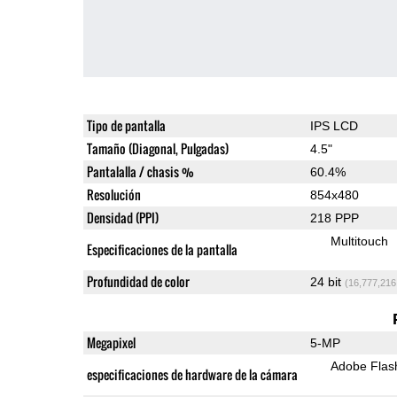
Tipo de pantalla
IPS LCD
Tamaño (Diagonal, Pulgadas)
4.5"
Pantalalla / chasis %
60.4%
Resolución
854x480
Densidad (PPI)
218 PPP
Multitouch
Especificaciones de la pantalla
Profundidad de color
24 bit
(16,777,216
Megapixel
5-MP
Adobe Flas
especificaciones de hardware de la cámara