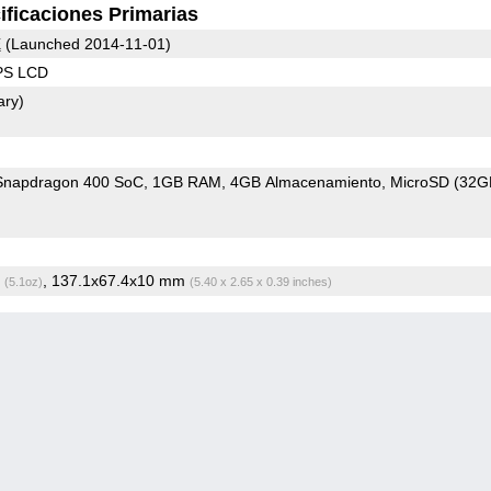
ificaciones Primarias
E
(Launched 2014-11-01)
IPS LCD
ary)
napdragon 400 SoC
1GB RAM
4GB Almacenamiento
MicroSD (32G
g
, 137.1x67.4x10 mm
(5.1oz)
(5.40 x 2.65 x 0.39 inches)