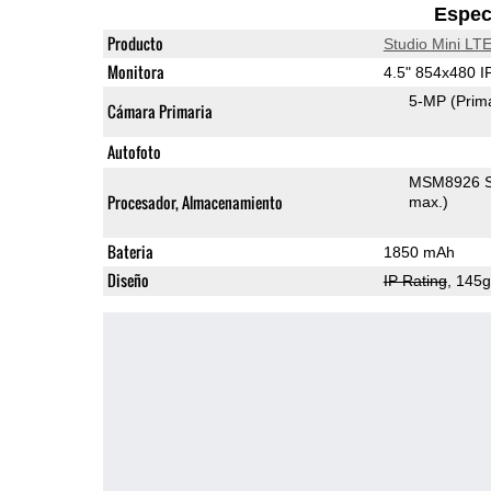
Espec
Producto
Studio Mini LT
Monitora
4.5" 854x480 
5-MP
(Prim
Cámara Primaria
Autofoto
MSM8926 S
Procesador, Almacenamiento
max.)
Bateria
1850 mAh
Diseño
IP Rating
, 145