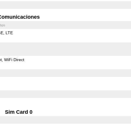
Comunicaciones
bps
GE
LTE
t
WiFi Direct
Sim Card 0