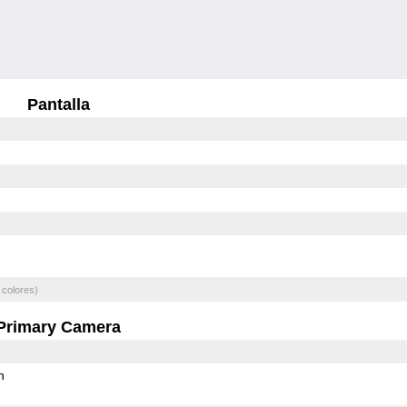
Pantalla
 colores)
Primary Camera
h