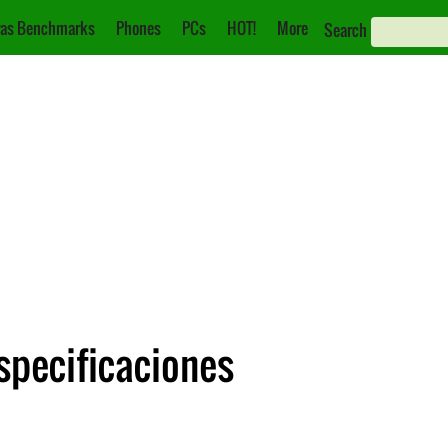
as Benchmarks
Phones
PCs
HOT!
More
Search
Especificaciones