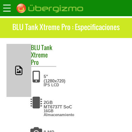
BLU Tank Xtreme Pro : Especificaciones
BLU
Tank
Xtreme
Pro
5"
(1280x720)
IPS LCD
2GB
MT6737T SoC
16GB
Almacenamiento