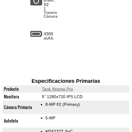
8-MP,
f/2
1
Trasera
Cámara
4300
mAh
Especificaciones Primarias
Producto
Tank Xtreme Pro
Monitora
5" 1280x720 IPS LCD
8-MP f/2
(Primary)
Cámara Primaria
5-MP
Autofoto
MT6737T SoC