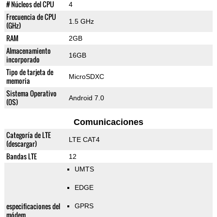
# Núcleos del CPU
4
Frecuencia de CPU
1.5 GHz
(GHz)
RAM
2GB
Almacenamiento
16GB
incorporado
Tipo de tarjeta de
MicroSDXC
memoria
Sistema Operativo
Android 7.0
(OS)
Comunicaciones
Categoría de LTE
LTE CAT4
(descargar)
Bandas LTE
12
UMTS
EDGE
especificaciones del
GPRS
módem