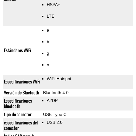
HSPA+
LTE
a
b
Estándares WiFi
g
n
WiFi Hotspot
Especificaciones WiFi
Versión de Bluetooth
Bluetooth 4.0
Especificaciones
A2DP
bluetooth
tipo de conector
USB Type C
especificaciones del
USB 2.0
conector