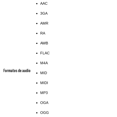
AAC
3GA
AMR
RA
AWB
FLAC
M4A
Formatos de audio
MID
MIDI
MP3
OGA
OGG