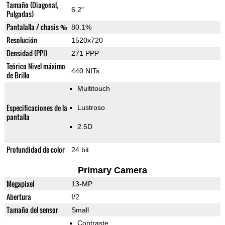
Tamaño (Diagonal,
6.2"
Pulgadas)
Pantalalla / chasis %
80.1%
Resolución
1520x720
Densidad (PPI)
271 PPP
Teórico Nivel máximo
440 NITs
de Brillo
Multitouch
Especificaciones de la
Lustroso
pantalla
2.5D
Profundidad de color
24 bit
Primary Camera
Megapixel
13-MP
Abertura
f/2
Tamaño del sensor
Small
Contraste