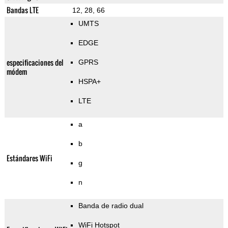
Bandas LTE
12, 28, 66
UMTS
EDGE
especificaciones del
GPRS
módem
HSPA+
LTE
a
b
Estándares WiFi
g
n
Banda de radio dual
WiFi Hotspot