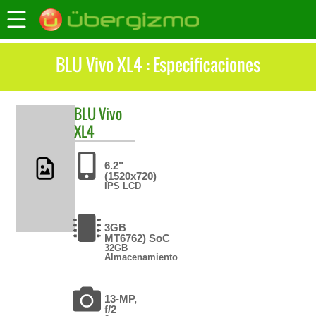
BLU Vivo XL4 : Especificaciones
BLU
Vivo
XL4
6.2"
(1520x720)
IPS LCD
3GB
MT6762) SoC
32GB
Almacenamiento
13-MP,
f/2