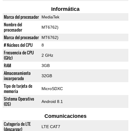
Informática
Marca del procesador
MediaTek
Nombre del
MT6762)
procesador
Marca del procesador
MT6762)
# Núcleos del CPU
8
Frecuencia de CPU
2 GHz
(GHz)
RAM
3GB
Almacenamiento
32GB
incorporado
Tipo de tarjeta de
MicroSDXC
memoria
Sistema Operativo
Android 8.1
(OS)
Comunicaciones
Categoría de LTE
LTE CAT7
(descargar)