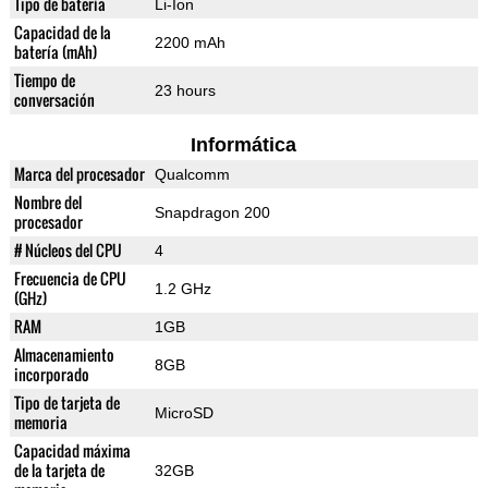
Tipo de batería
Li-Ion
Capacidad de la
2200 mAh
batería (mAh)
Tiempo de
23 hours
conversación
Informática
Marca del procesador
Qualcomm
Nombre del
Snapdragon 200
procesador
# Núcleos del CPU
4
Frecuencia de CPU
1.2 GHz
(GHz)
RAM
1GB
Almacenamiento
8GB
incorporado
Tipo de tarjeta de
MicroSD
memoria
Capacidad máxima
de la tarjeta de
32GB