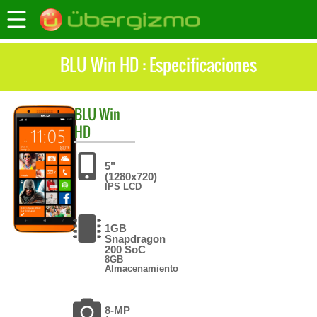
BLU Win HD : Especificaciones
BLU
Win
HD
5"
(1280x720)
IPS LCD
1GB
Snapdragon
200 SoC
8GB
Almacenamiento
8-MP