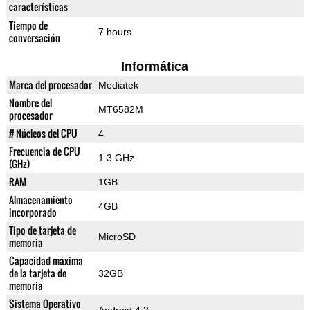
características
Tiempo de
7 hours
conversación
Informática
Marca del procesador
Mediatek
Nombre del
MT6582M
procesador
# Núcleos del CPU
4
Frecuencia de CPU
1.3 GHz
(GHz)
RAM
1GB
Almacenamiento
4GB
incorporado
Tipo de tarjeta de
MicroSD
memoria
Capacidad máxima
de la tarjeta de
32GB
memoria
Sistema Operativo