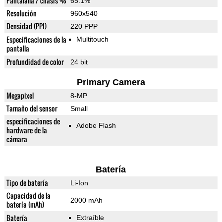
Pantalalla / chasis %
65.1%
Resolución
960x540
Densidad (PPI)
220 PPP
Especificaciones de la
Multitouch
pantalla
Profundidad de color
24 bit
Primary Camera
Megapixel
8-MP
Tamaño del sensor
Small
especificaciones de
Adobe Flash
hardware de la
cámara
Batería
Tipo de batería
Li-Ion
Capacidad de la
2000 mAh
batería (mAh)
Batería
Extraíble