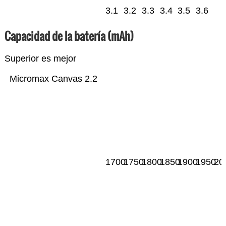
3.1
3.2
3.3
3.4
3.5
3.6
Capacidad de la batería (mAh)
Superior es mejor
Micromax Canvas 2.2
1700
1750
1800
1850
1900
1950
20