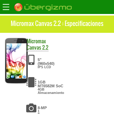
Micromax Canvas 2.2 : Especificaciones
Micromax
Canvas 2.2
5"
(960x540)
IPS LCD
1GB
MT6582M SoC
4GB
Almacenamiento
8-MP
1