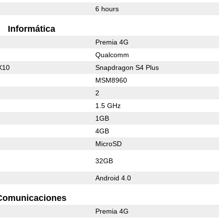
6 hours
Informática
Premia 4G
Qualcomm
X10
Snapdragon S4 Plus
MSM8960
2
1.5 GHz
1GB
4GB
MicroSD
32GB
Android 4.0
Comunicaciones
Premia 4G