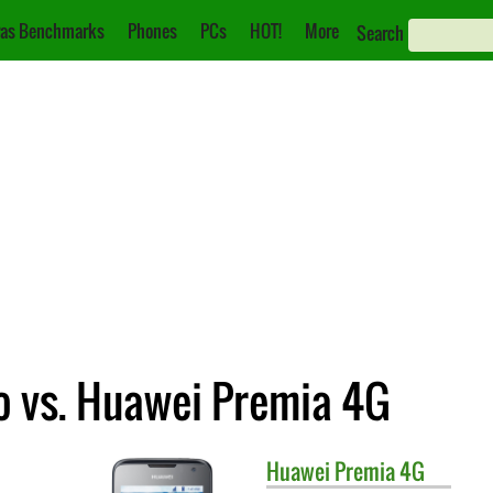
as Benchmarks
Phones
PCs
HOT!
More
Search
 vs. Huawei Premia 4G
Huawei
Premia 4G