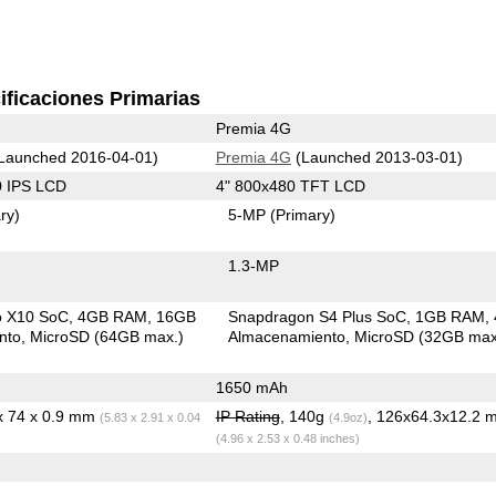
ificaciones Primarias
Premia 4G
Launched 2016-04-01)
Premia 4G
(Launched 2013-03-01)
0 IPS LCD
4" 800x480 TFT LCD
ry)
5-MP
(Primary)
1.3-MP
o X10 SoC
4GB RAM
16GB
Snapdragon S4 Plus SoC
1GB RAM
nto
MicroSD (64GB max.)
Almacenamiento
MicroSD (32GB max
1650 mAh
 x 74 x 0.9 mm
IP Rating
, 140g
, 126x64.3x12.2 
(5.83 x 2.91 x 0.04
(4.9oz)
(4.96 x 2.53 x 0.48 inches)