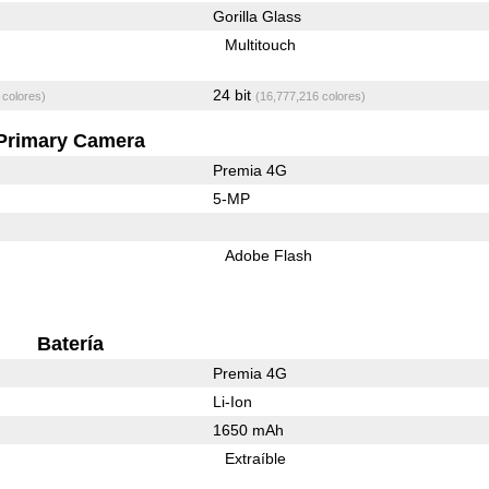
Gorilla Glass
Multitouch
24 bit
 colores)
(16,777,216 colores)
Primary Camera
Premia 4G
5-MP
Adobe Flash
Batería
Premia 4G
Li-Ion
1650 mAh
Extraíble