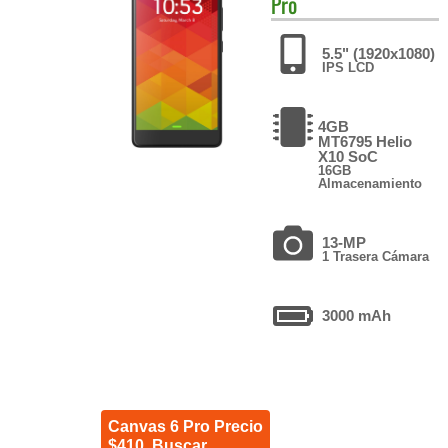
Pro
5.5" (1920x1080)
IPS LCD
4GB
MT6795 Helio
X10 SoC
16GB
Almacenamiento
13-MP
1 Trasera Cámara
3000 mAh
Canvas 6 Pro Precio
$410. Buscar