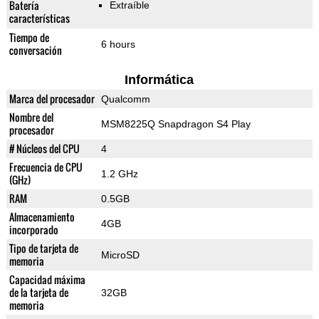
Batería
Extraíble
características
Tiempo de
6 hours
conversación
Informática
Marca del procesador
Qualcomm
Nombre del
MSM8225Q Snapdragon S4 Play
procesador
# Núcleos del CPU
4
Frecuencia de CPU
1.2 GHz
(GHz)
RAM
0.5GB
Almacenamiento
4GB
incorporado
Tipo de tarjeta de
MicroSD
memoria
Capacidad máxima
de la tarjeta de
32GB
memoria