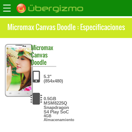
Micromax Canvas Doodle : Especificaciones
Micromax
Canvas
Doodle
5.3"
(854x480)
0.5GB
MSM8225Q
Snapdragon
S4 Play SoC
4GB
Almacenamiento