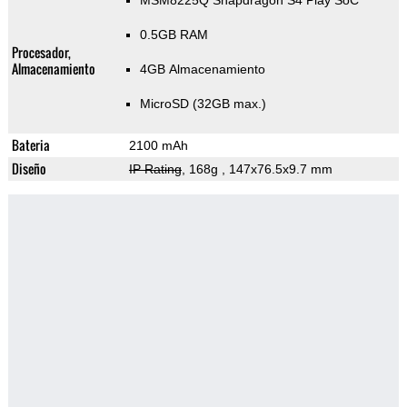
MSM8225Q Snapdragon S4 Play SoC
0.5GB RAM
Procesador,
Almacenamiento
4GB Almacenamiento
MicroSD (32GB max.)
Bateria
2100 mAh
Diseño
IP Rating
, 168g
, 147x76.5x9.7 mm