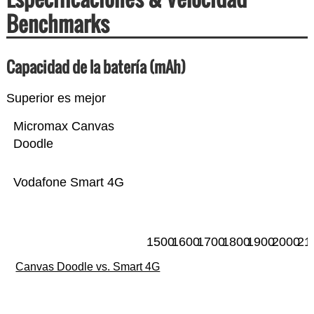
Benchmarks
Capacidad de la batería (mAh)
Superior es mejor
Micromax Canvas
Doodle
Vodafone Smart 4G
1500
1600
1700
1800
1900
2000
21
Canvas Doodle vs. Smart 4G