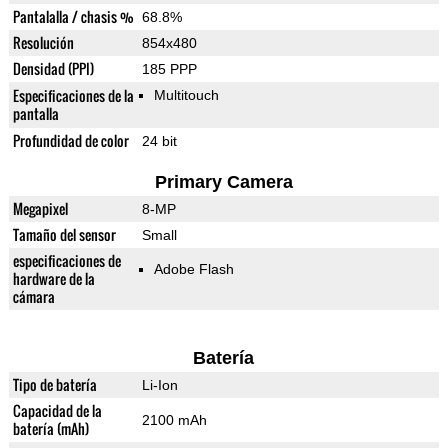
Pantalalla / chasis %
68.8%
Resolución
854x480
Densidad (PPI)
185 PPP
Especificaciones de la
Multitouch
pantalla
Profundidad de color
24 bit
Primary Camera
Megapixel
8-MP
Tamaño del sensor
Small
especificaciones de
Adobe Flash
hardware de la
cámara
Batería
Tipo de batería
Li-Ion
Capacidad de la
2100 mAh
batería (mAh)