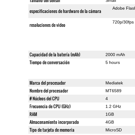
Tamaño del sensor
Small
Adobe Flas
especificaciones de hardware de la cámara
720p/30fps
resoluciones de video
Capacidad de la batería (mAh)
2000 mAh
Tiempo de conversación
5 hours
Marca del procesador
Mediatek
Nombre del procesador
MT6589
# Núcleos del CPU
4
Frecuencia de CPU (GHz)
1.2 GHz
RAM
1GB
Almacenamiento incorporado
4GB
Tipo de tarjeta de memoria
MicroSD