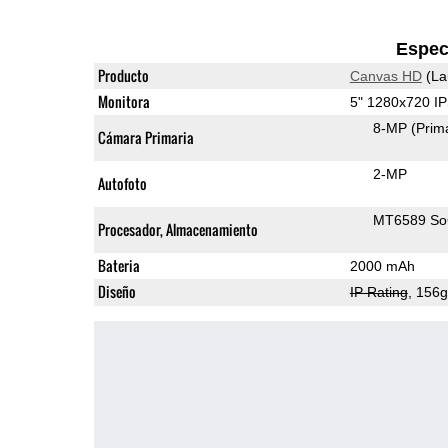
Espec
Producto
Canvas HD
(La
Monitora
5" 1280x720 I
8-MP
(Prim
Cámara Primaria
2-MP
Autofoto
MT6589 S
Procesador, Almacenamiento
Bateria
2000 mAh
Diseño
IP Rating
, 156