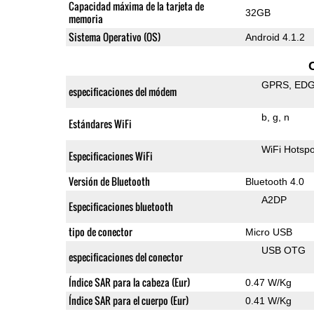
Capacidad máxima de la tarjeta de
32GB
memoria
Sistema Operativo (OS)
Android 4.1.2
GPRS
ED
especificaciones del módem
b
g
n
Estándares WiFi
WiFi Hotspo
Especificaciones WiFi
Versión de Bluetooth
Bluetooth 4.0
A2DP
Especificaciones bluetooth
tipo de conector
Micro USB
USB OTG
especificaciones del conector
Índice SAR para la cabeza (Eur)
0.47 W/Kg
Índice SAR para el cuerpo (Eur)
0.41 W/Kg