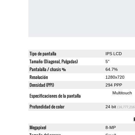
Tipo de pantalla
IPS LCD
Tamaño (Diagonal, Pulgadas)
5"
Pantalalla / chasis %
64.7%
Resolución
1280x720
Densidad (PPI)
294 PPP
Multitouch
Especificaciones de la pantalla
Profundidad de color
24 bit
(16,777,216
Megapixel
8-MP