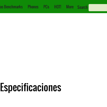
as Benchmarks
Phones
PCs
HOT!
More
Search
Especificaciones