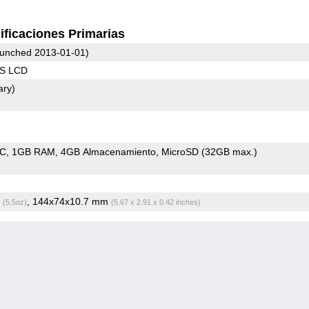
ificaciones Primarias
unched 2013-01-01)
PS LCD
ary)
oC
1GB RAM
4GB Almacenamiento
MicroSD (32GB max.)
g
, 144x74x10.7 mm
(5.5oz)
(5.67 x 2.91 x 0.42 inches)