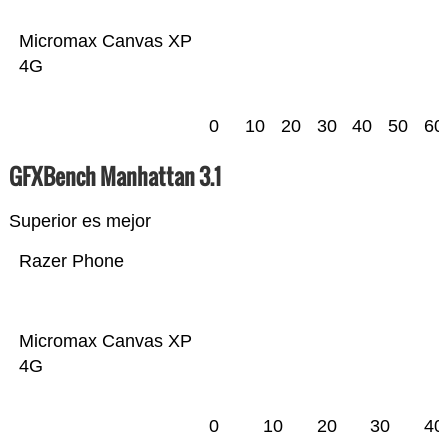
Micromax Canvas XP
4G
0
10
20
30
40
50
60
GFXBench Manhattan 3.1
Superior es mejor
Razer Phone
Micromax Canvas XP
4G
0
10
20
30
40