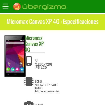
Micromax Canvas XP 4G : Especificaciones
Micromax
Canvas XP
4G
5"
(1280x720)
IPS LCD
3GB
MT6735P SoC
16GB
Almacenamiento