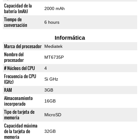
Capacidad de la
2000 mAh
batería (mAh)
Tiempo de
6 hours
conversación
Informática
Marca del procesador
Mediatek
Nombre del
MT6735P
procesador
# Núcleos del CPU
4
Frecuencia de CPU
Si GHz
(GHz)
RAM
3GB
Almacenamiento
16GB
incorporado
Tipo de tarjeta de
MicroSD
memoria
Capacidad máxima
de la tarjeta de
32GB
memoria