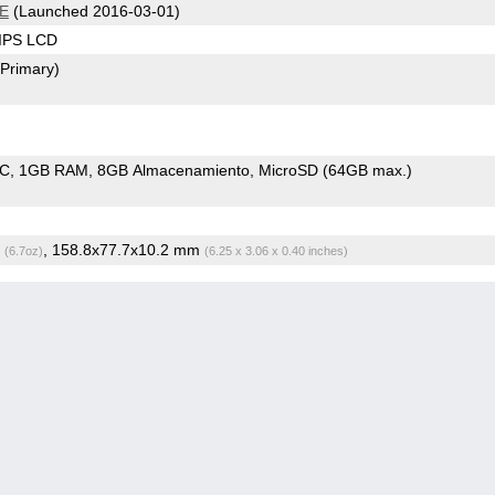
TE
(Launched 2016-03-01)
 IPS LCD
(Primary)
oC
1GB RAM
8GB Almacenamiento
MicroSD (64GB max.)
g
, 158.8x77.7x10.2 mm
(6.7oz)
(6.25 x 3.06 x 0.40 inches)