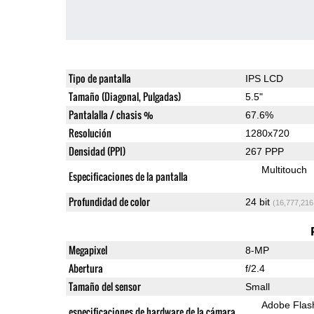
Tipo de pantalla
IPS LCD
Tamaño (Diagonal, Pulgadas)
5.5"
Pantalalla / chasis %
67.6%
Resolución
1280x720
Densidad (PPI)
267 PPP
Multitouch
Especificaciones de la pantalla
Profundidad de color
24 bit
(16,777,216
Megapixel
8-MP
Abertura
f/2.4
Tamaño del sensor
Small
Adobe Flas
especificaciones de hardware de la cámara