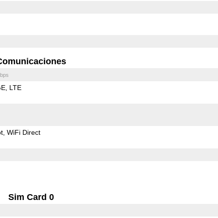
Comunicaciones
bps
GE
LTE
t
WiFi Direct
Sim Card 0