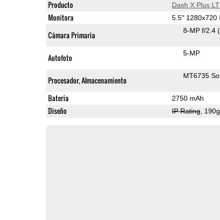
Producto
Dash X Plus L
Monitora
5.5" 1280x720
8-MP f/2.4
Cámara Primaria
5-MP
Autofoto
MT6735 S
Procesador, Almacenamiento
Bateria
2750 mAh
Diseño
IP Rating
, 190