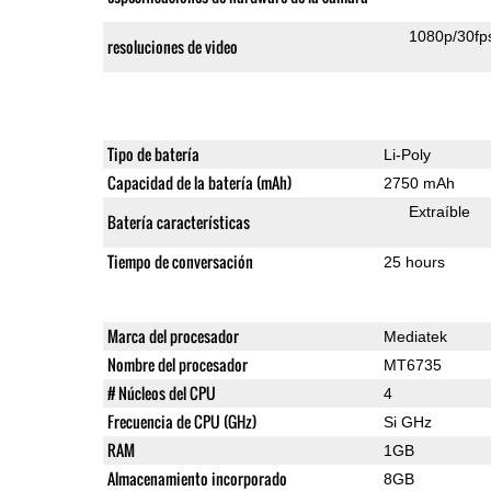
1080p/30fp
resoluciones de video
Tipo de batería
Li-Poly
Capacidad de la batería (mAh)
2750 mAh
Extraíble
Batería características
Tiempo de conversación
25 hours
Marca del procesador
Mediatek
Nombre del procesador
MT6735
# Núcleos del CPU
4
Frecuencia de CPU (GHz)
Si GHz
RAM
1GB
Almacenamiento incorporado
8GB