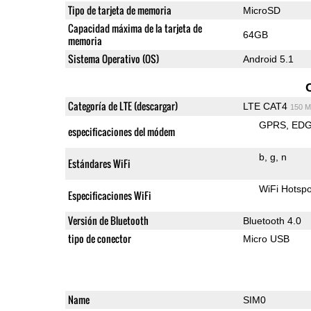
Tipo de tarjeta de memoria
MicroSD
Capacidad máxima de la tarjeta de
64GB
memoria
Sistema Operativo (OS)
Android 5.1
Categoría de LTE (descargar)
LTE CAT4
150 M
GPRS
ED
especificaciones del módem
b
g
n
Estándares WiFi
WiFi Hotspo
Especificaciones WiFi
Versión de Bluetooth
Bluetooth 4.0
tipo de conector
Micro USB
Name
SIM0