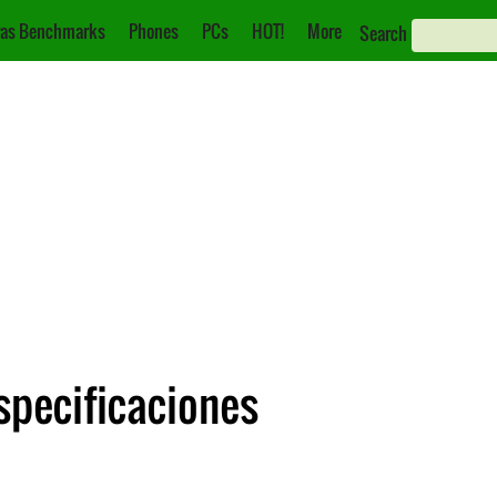
as Benchmarks
Phones
PCs
HOT!
More
Search
Especificaciones