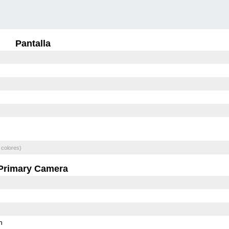
Pantalla
 colores)
Primary Camera
h