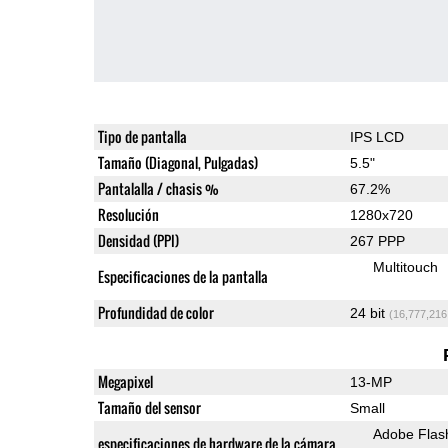
Tipo de pantalla
IPS LCD
Tamaño (Diagonal, Pulgadas)
5.5"
Pantalalla / chasis %
67.2%
Resolución
1280x720
Densidad (PPI)
267 PPP
Multitouch
Especificaciones de la pantalla
Profundidad de color
24 bit
(16,777,216
Megapixel
13-MP
Tamaño del sensor
Small
Adobe Flas
especificaciones de hardware de la cámara