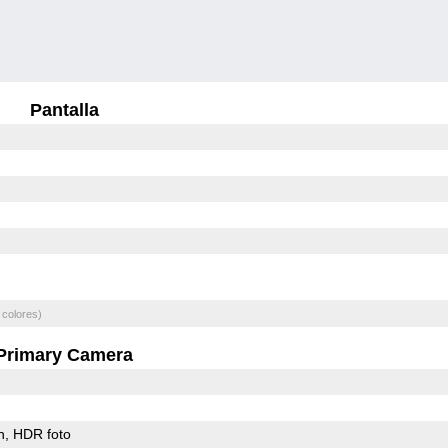
Pantalla
 colores)
Primary Camera
h
HDR foto