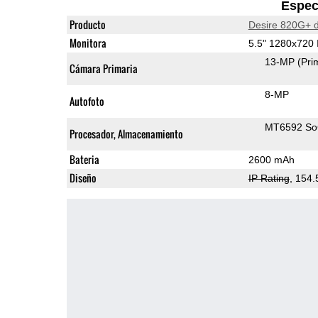
Espec
Producto
Desire 820G+ d
Monitora
5.5" 1280x720
13-MP
(Pri
Cámara Primaria
8-MP
Autofoto
MT6592 S
Procesador, Almacenamiento
Bateria
2600 mAh
Diseño
IP Rating
, 154