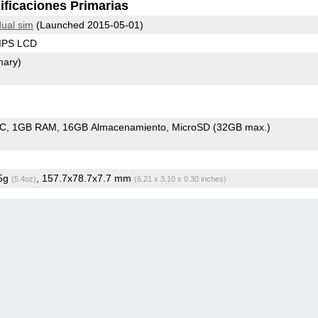
ificaciones Primarias
ual sim
(Launched 2015-05-01)
 IPS LCD
mary)
oC
1GB RAM
16GB Almacenamiento
MicroSD (32GB max.)
.5g
, 157.7x78.7x7.7 mm
(5.4oz)
(6.21 x 3.10 x 0.30 inches)