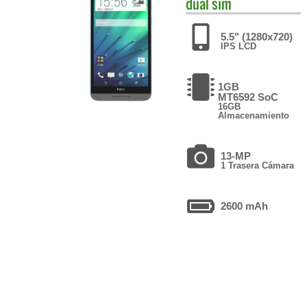
dual sim
5.5" (1280x720)
IPS LCD
1GB
MT6592 SoC
16GB
Almacenamiento
13-MP
1 Trasera Cámara
2600 mAh