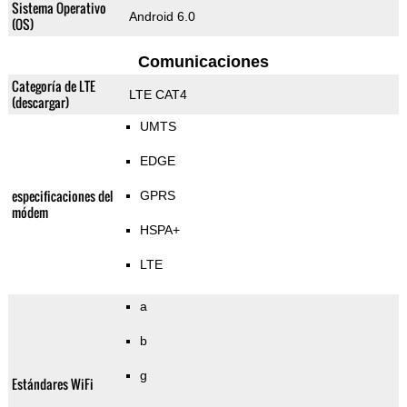
Sistema Operativo
Android 6.0
(OS)
Comunicaciones
Categoría de LTE
LTE CAT4
(descargar)
UMTS
EDGE
especificaciones del
GPRS
módem
HSPA+
LTE
a
b
g
Estándares WiFi