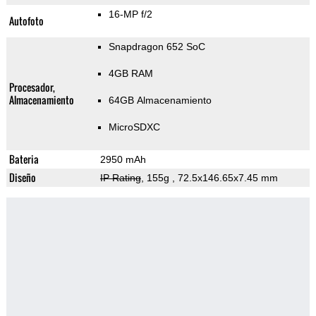
16-MP f/2
Autofoto
Snapdragon 652 SoC
4GB RAM
Procesador,
Almacenamiento
64GB Almacenamiento
MicroSDXC
Bateria
2950 mAh
Diseño
IP Rating
, 155g
, 72.5x146.65x7.45 mm