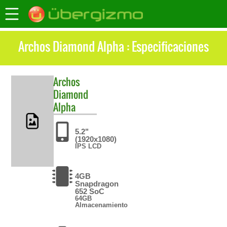
Archos Diamond Alpha : Especificaciones
Archos
Diamond
Alpha
5.2"
(1920x1080)
IPS LCD
4GB
Snapdragon
652 SoC
64GB
Almacenamiento