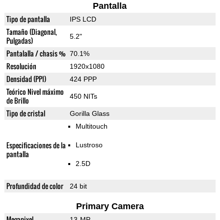
Pantalla
Tipo de pantalla
IPS LCD
Tamaño (Diagonal,
5.2"
Pulgadas)
Pantalalla / chasis %
70.1%
Resolución
1920x1080
Densidad (PPI)
424 PPP
Teórico Nivel máximo
450 NITs
de Brillo
Tipo de cristal
Gorilla Glass
Multitouch
Especificaciones de la
Lustroso
pantalla
2.5D
Profundidad de color
24 bit
Primary Camera
Megapixel
13-MP