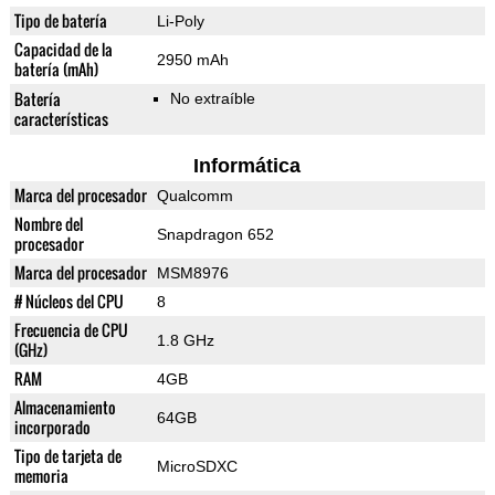
Tipo de batería
Li-Poly
Capacidad de la
2950 mAh
batería (mAh)
Batería
No extraíble
características
Informática
Marca del procesador
Qualcomm
Nombre del
Snapdragon 652
procesador
Marca del procesador
MSM8976
# Núcleos del CPU
8
Frecuencia de CPU
1.8 GHz
(GHz)
RAM
4GB
Almacenamiento
64GB
incorporado
Tipo de tarjeta de
MicroSDXC
memoria