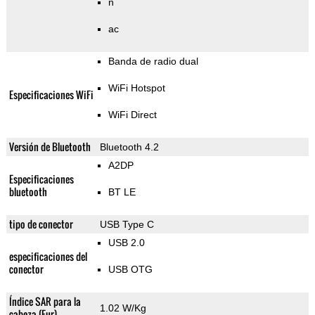
n
ac
Banda de radio dual
WiFi Hotspot
Especificaciones WiFi
WiFi Direct
Versión de Bluetooth
Bluetooth 4.2
A2DP
Especificaciones
bluetooth
BT LE
tipo de conector
USB Type C
USB 2.0
especificaciones del
conector
USB OTG
Índice SAR para la
1.02 W/Kg
cabeza (Eur)