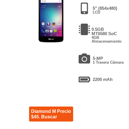
5" (854x480)
LCD
0.5GB
MT6580 SoC
4GB
Almacenamiento
5-MP
1 Trasera Cámara
2200 mAh
Diamond M Precio
$45. Buscar