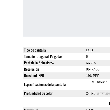
Tipo de pantalla
LCD
Tamaño (Diagonal, Pulgadas)
5"
Pantalalla / chasis %
66.7%
Resolución
854x480
Densidad (PPI)
196 PPP
Multitouch
Especificaciones de la pantalla
Profundidad de color
24 bit
(16,777,216