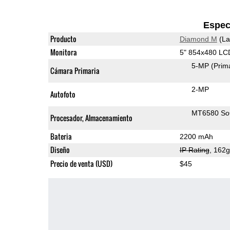
Espec
Producto
Diamond M
(La
Monitora
5" 854x480 LC
5-MP
(Prim
Cámara Primaria
2-MP
Autofoto
MT6580 S
Procesador, Almacenamiento
Bateria
2200 mAh
Diseño
IP Rating
, 162
Precio de venta (USD)
$45