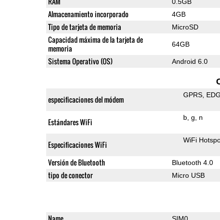
RAM
0.5GB
Almacenamiento incorporado
4GB
Tipo de tarjeta de memoria
MicroSD
Capacidad máxima de la tarjeta de
64GB
memoria
Sistema Operativo (OS)
Android 6.0
GPRS
ED
especificaciones del módem
b
g
n
Estándares WiFi
WiFi Hotspo
Especificaciones WiFi
Versión de Bluetooth
Bluetooth 4.0
tipo de conector
Micro USB
Name
SIM0