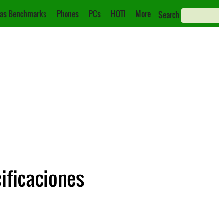
as Benchmarks
Phones
PCs
HOT!
More
Search
ificaciones