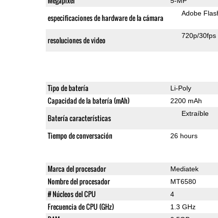
Megapixel
5-MP
Adobe Flas
especificaciones de hardware de la cámara
720p/30fps
resoluciones de video
Tipo de batería
Li-Poly
Capacidad de la batería (mAh)
2200 mAh
Extraíble
Batería características
Tiempo de conversación
26 hours
Marca del procesador
Mediatek
Nombre del procesador
MT6580
# Núcleos del CPU
4
Frecuencia de CPU (GHz)
1.3 GHz