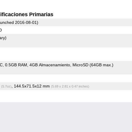
ificaciones Primarias
unched 2016-08-01)
D
ary)
oC
0.5GB RAM
4GB Almacenamiento
MicroSD (64GB max.)
g
, 144.5x71.5x12 mm
(5.7oz)
(5.69 x 2.81 x 0.47 inches)