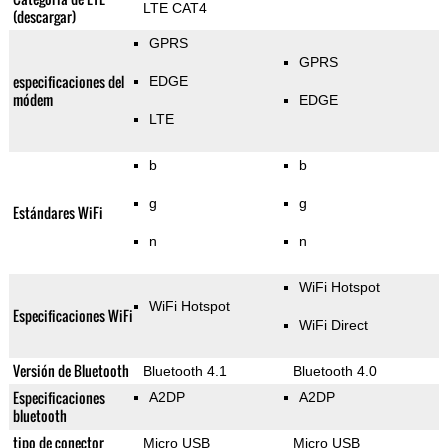
LTE CAT4
(descargar)
GPRS
GPRS
especificaciones del
EDGE
módem
EDGE
LTE
b
b
g
g
Estándares WiFi
n
n
WiFi Hotspot
WiFi Hotspot
Especificaciones WiFi
WiFi Direct
Versión de Bluetooth
Bluetooth 4.1
Bluetooth 4.0
Especificaciones
A2DP
A2DP
bluetooth
tipo de conector
Micro USB
Micro USB