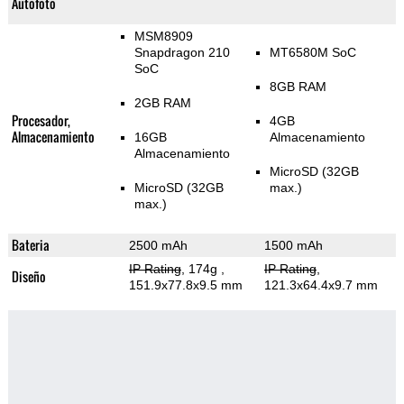
Autofoto
MSM8909
Snapdragon 210
MT6580M SoC
SoC
8GB RAM
2GB RAM
Procesador,
4GB
Almacenamiento
16GB
Almacenamiento
Almacenamiento
MicroSD (32GB
MicroSD (32GB
max.)
max.)
Bateria
2500 mAh
1500 mAh
IP Rating
, 174g
,
IP Rating
,
Diseño
151.9x77.8x9.5 mm
121.3x64.4x9.7 mm