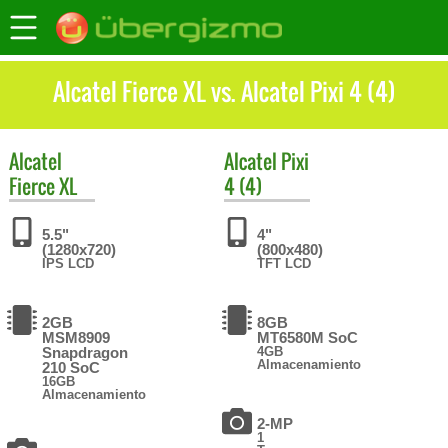
Alcatel Fierce XL vs. Alcatel Pixi 4 (4)
Alcatel
Alcatel
Pixi
Fierce XL
4 (4)
5.5"
4"
(1280x720)
(800x480)
IPS LCD
TFT LCD
2GB
8GB
MSM8909
MT6580M SoC
Snapdragon
4GB
Almacenamiento
210 SoC
16GB
Almacenamiento
2-MP
1