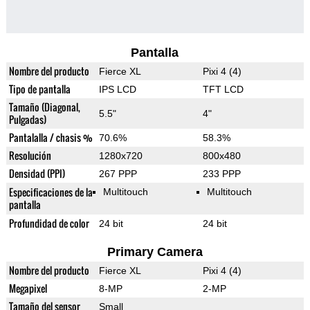
Pantalla
Nombre del producto
Fierce XL
Pixi 4 (4)
Tipo de pantalla
IPS LCD
TFT LCD
Tamaño (Diagonal,
5.5"
4"
Pulgadas)
Pantalalla / chasis %
70.6%
58.3%
Resolución
1280x720
800x480
Densidad (PPI)
267 PPP
233 PPP
Especificaciones de la
Multitouch
Multitouch
pantalla
Profundidad de color
24 bit
24 bit
Primary Camera
Nombre del producto
Fierce XL
Pixi 4 (4)
Megapixel
8-MP
2-MP
Tamaño del sensor
Small