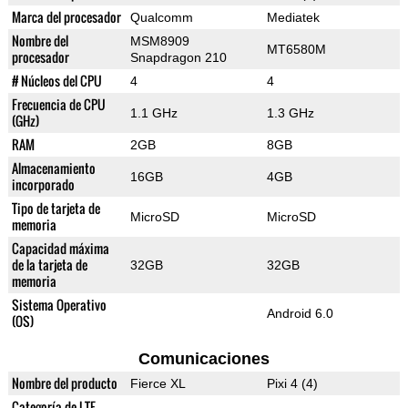
Marca del procesador
Qualcomm
Mediatek
Nombre del
MSM8909
MT6580M
procesador
Snapdragon 210
# Núcleos del CPU
4
4
Frecuencia de CPU
1.1 GHz
1.3 GHz
(GHz)
RAM
2GB
8GB
Almacenamiento
16GB
4GB
incorporado
Tipo de tarjeta de
MicroSD
MicroSD
memoria
Capacidad máxima
de la tarjeta de
32GB
32GB
memoria
Sistema Operativo
Android 6.0
(OS)
Comunicaciones
Nombre del producto
Fierce XL
Pixi 4 (4)
Categoría de LTE