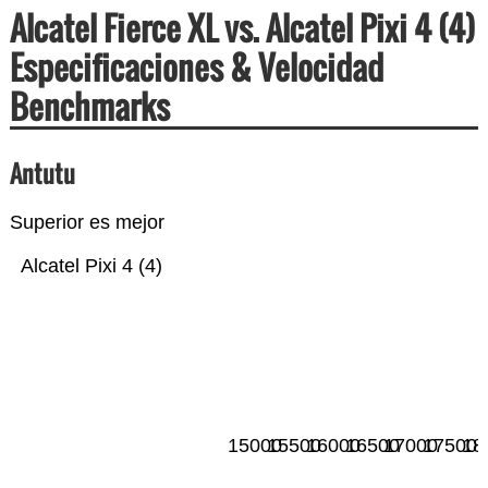
Alcatel Fierce XL vs. Alcatel Pixi 4 (4)
Especificaciones & Velocidad
Benchmarks
Antutu
Superior es mejor
Alcatel Pixi 4 (4)
15000
15500
16000
16500
17000
17500
18