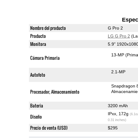
Espec
Nombre del producto
G Pro 2
Producto
LG G Pro 2
(La
Monitora
5.9" 1920x1080
13-MP
(Prima
Cámara Primaria
2.1-MP
Autofoto
Snapdragon 
Procesador, Almacenamiento
Almacenamie
Bateria
3200 mAh
IPxx, 172g
(6.1o
Diseño
0.31 inches)
Precio de venta (USD)
$295