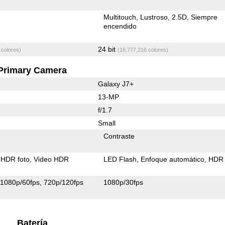
Multitouch
Lustroso
2.5D
Siempre
encendido
24 bit
 colores)
(16,777,216 colores)
Primary Camera
Galaxy J7+
13-MP
f/1.7
Small
Contraste
HDR foto
Video HDR
LED Flash
Enfoque automático
HDR 
1080p/60fps
720p/120fps
1080p/30fps
Batería