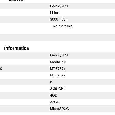
Galaxy J7+
Li-Ion
3000 mAh
No extraíble
Informática
Galaxy J7+
MediaTek
00
MT6757)
MT6757)
8
2.39 GHz
4GB
32GB
MicroSDXC