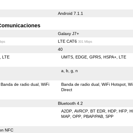
Android 7.1.1
Comunicaciones
Galaxy J7+
LTE CAT6
bps
301 Mbps
40
LTE
UMTS
EDGE
GPRS
HSPA+
LTE
a
b
g
n
Banda de radio dual
WiFi
Banda de radio dual
WiFi Hotspot
Wi
Direct
Bluetooth 4.2
A2DP
AVRCP
BT EDR
HDP
HFP
H
MAP
OPP
PBAP/PAB
SPP
con NFC