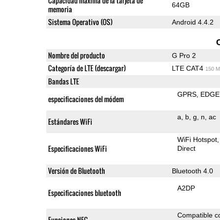
Capacidad máxima de la tarjeta de
64GB
memoria
Sistema Operativo (OS)
Android 4.4.2
Nombre del producto
G Pro 2
Categoría de LTE (descargar)
LTE CAT4
150 M
Bandas LTE
GPRS
EDGE
especificaciones del módem
a
b
g
n
ac
Estándares WiFi
WiFi Hotspot
Especificaciones WiFi
Direct
Versión de Bluetooth
Bluetooth 4.0
A2DP
Especificaciones bluetooth
Compatible 
Funciones NFC