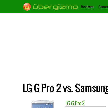
Reviews
Camer
LG G Pro 2 vs. Samsung
LG
G Pro 2