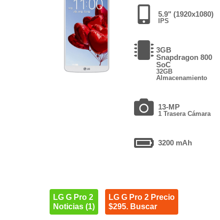
5.9" (1920x1080)
IPS
3GB
Snapdragon 800
SoC
32GB
Almacenamiento
13-MP
1 Trasera Cámara
3200 mAh
LG G Pro 2
LG G Pro 2 Precio
Noticias (1)
$295. Buscar