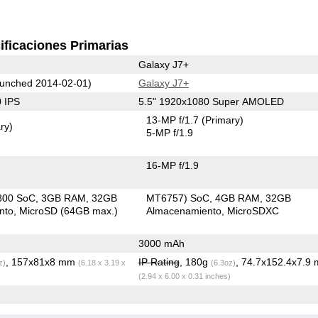
ificaciones Primarias
Galaxy J7+
unched 2014-02-01)
Galaxy J7+
 IPS
5.5" 1920x1080 Super AMOLED
13-MP f/1.7
(Primary)
ry)
5-MP f/1.9
16-MP f/1.9
800 SoC
3GB RAM
32GB
MT6757) SoC
4GB RAM
32GB
nto
MicroSD (64GB max.)
Almacenamiento
MicroSDXC
3000 mAh
, 157x81x8 mm
IP Rating
, 180g
, 74.7x152.4x7.9
z)
(6.18 x 3.19 x
(6.3oz)
(2.94 x 6.00 x 0.31 inches)