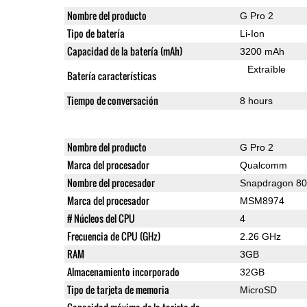
Nombre del producto
G Pro 2
Tipo de batería
Li-Ion
Capacidad de la batería (mAh)
3200 mAh
Extraíble
Batería características
Tiempo de conversación
8 hours
Nombre del producto
G Pro 2
Marca del procesador
Qualcomm
Nombre del procesador
Snapdragon 8
Marca del procesador
MSM8974
# Núcleos del CPU
4
Frecuencia de CPU (GHz)
2.26 GHz
RAM
3GB
Almacenamiento incorporado
32GB
Tipo de tarjeta de memoria
MicroSD