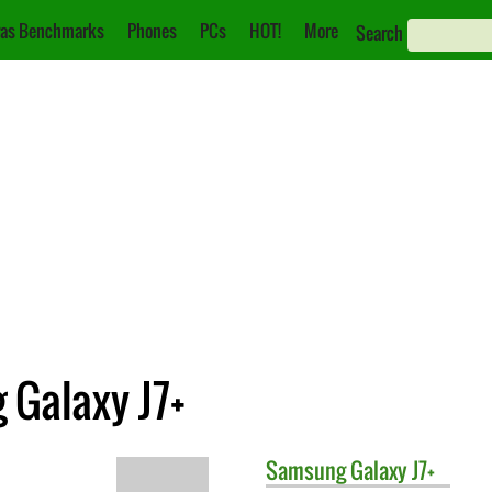
as Benchmarks
Phones
PCs
HOT!
More
Search
 Galaxy J7+
Samsung
Galaxy J7+