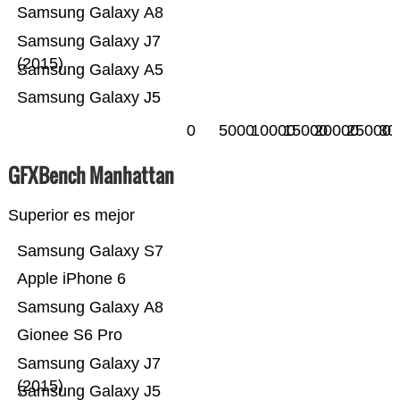
Samsung Galaxy A8
Samsung Galaxy J7
(2015)
Samsung Galaxy A5
Samsung Galaxy J5
0
5000
10000
15000
20000
25000
30
GFXBench Manhattan
Superior es mejor
Samsung Galaxy S7
Apple iPhone 6
Samsung Galaxy A8
Gionee S6 Pro
Samsung Galaxy J7
(2015)
Samsung Galaxy J5