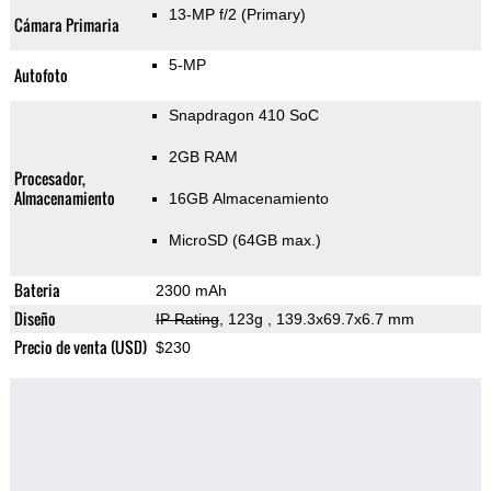
13-MP f/2
(Primary)
Cámara Primaria
5-MP
Autofoto
Snapdragon 410 SoC
2GB RAM
Procesador,
Almacenamiento
16GB Almacenamiento
MicroSD (64GB max.)
Bateria
2300 mAh
Diseño
IP Rating
, 123g
, 139.3x69.7x6.7 mm
Precio de venta (USD)
$230