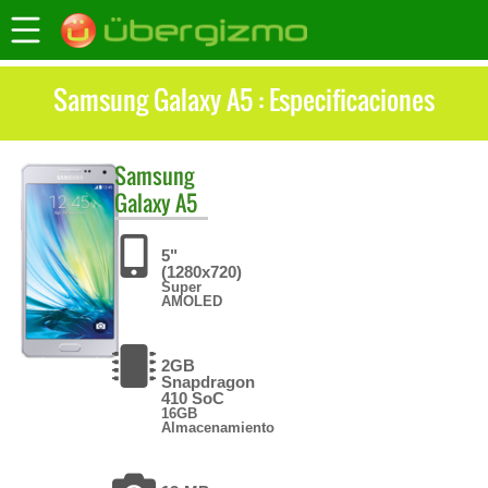
Samsung Galaxy A5 : Especificaciones
Samsung
Galaxy A5
5"
(1280x720)
Super
AMOLED
2GB
Snapdragon
410 SoC
16GB
Almacenamiento