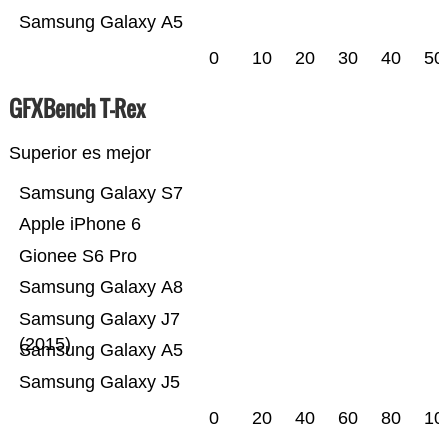
Samsung Galaxy A5
0
10
20
30
40
50
GFXBench T-Rex
Superior es mejor
Samsung Galaxy S7
Apple iPhone 6
Gionee S6 Pro
Samsung Galaxy A8
Samsung Galaxy J7
(2015)
Samsung Galaxy A5
Samsung Galaxy J5
0
20
40
60
80
10