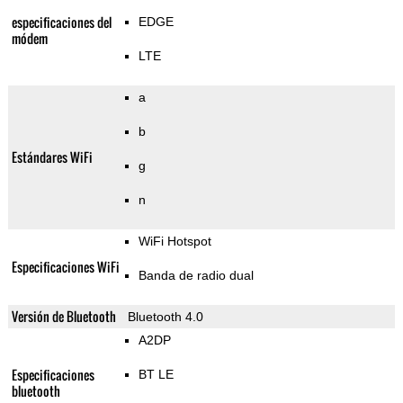
especificaciones del
EDGE
módem
LTE
a
b
Estándares WiFi
g
n
WiFi Hotspot
Especificaciones WiFi
Banda de radio dual
Versión de Bluetooth
Bluetooth 4.0
A2DP
Especificaciones
BT LE
bluetooth