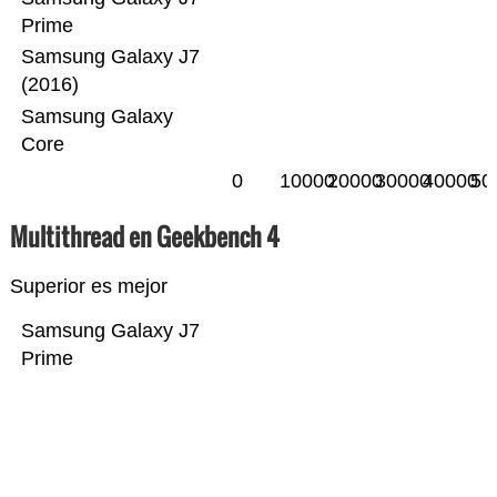
Prime
Samsung Galaxy J7
(2016)
Samsung Galaxy
Core
0
10000
20000
30000
40000
50
Multithread en Geekbench 4
Superior es mejor
Samsung Galaxy J7
Prime