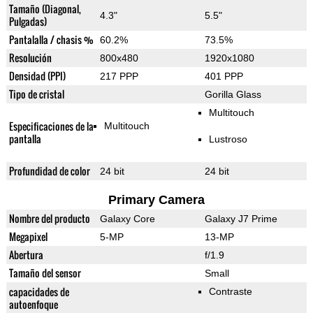
Tamaño (Diagonal,
4.3"
5.5"
Pulgadas)
Pantalalla / chasis %
60.2%
73.5%
Resolución
800x480
1920x1080
Densidad (PPI)
217 PPP
401 PPP
Tipo de cristal
Gorilla Glass
Multitouch
Especificaciones de la
Multitouch
pantalla
Lustroso
Profundidad de color
24 bit
24 bit
Primary Camera
Nombre del producto
Galaxy Core
Galaxy J7 Prime
Megapixel
5-MP
13-MP
Abertura
f/1.9
Tamaño del sensor
Small
capacidades de
Contraste
autoenfoque