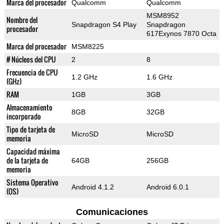
Marca del procesador
Qualcomm
Qualcomm
MSM8952
Nombre del
Snapdragon S4 Play
Snapdragon
procesador
617Exynos 7870 Octa
Marca del procesador
MSM8225
# Núcleos del CPU
2
8
Frecuencia de CPU
1.2 GHz
1.6 GHz
(GHz)
RAM
1GB
3GB
Almacenamiento
8GB
32GB
incorporado
Tipo de tarjeta de
MicroSD
MicroSD
memoria
Capacidad máxima
de la tarjeta de
64GB
256GB
memoria
Sistema Operativo
Android 4.1.2
Android 6.0.1
(OS)
Comunicaciones