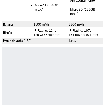
Almacenamiento
MicroSD (64GB
max.)
MicroSD (256GB
max.)
Bateria
1800 mAh
3300 mAh
IP Rating
, 124g
,
IP Rating
, 167g
,
Diseño
129.3x67.6x9 mm
151.5x74.9x8.1 mm
Precio de venta (USD)
$165