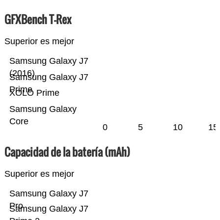
GFXBench T-Rex
Superior es mejor
Samsung Galaxy J7
(2016)
Samsung Galaxy J7
Prime
XOLO Prime
Samsung Galaxy
Core
0
5
10
15
Capacidad de la batería (mAh)
Superior es mejor
Samsung Galaxy J7
Pro
Samsung Galaxy J7