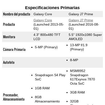
Especificaciones Primarias
Nombre del producto
Galaxy Core
Galaxy J7 Prime
Galaxy Core
Galaxy J7 Prime
Producto
(Launched 2013-05-
(Launched 2016-08-
01)
01)
4.3" 800x480 TFT
5.5" 1920x1080 Super
Monitora
LCD
AMOLED
13-MP f/1.9
5-MP
(Primary)
Cámara Primaria
(Primary)
8-MP
Autofoto
MSM8952
Snapdragon S4 Play
Snapdragon
SoC
617Exynos 7870
Octa SoC
1GB RAM
3GB RAM
Procesador,
8GB
Almacenamiento
Almacenamiento
32GB