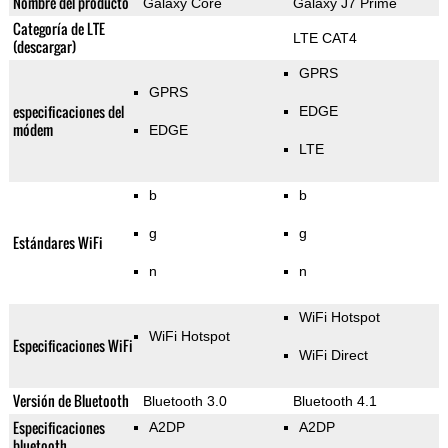
Nombre del producto
Galaxy Core
Galaxy J7 Prime
Categoría de LTE
LTE CAT4
(descargar)
GPRS
GPRS
especificaciones del
EDGE
módem
EDGE
LTE
b
b
g
g
Estándares WiFi
n
n
WiFi Hotspot
WiFi Hotspot
Especificaciones WiFi
WiFi Direct
Versión de Bluetooth
Bluetooth 3.0
Bluetooth 4.1
Especificaciones
A2DP
A2DP
bluetooth