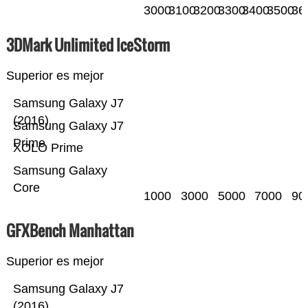
3000
3100
3200
3300
3400
3500
36
3DMark Unlimited IceStorm
Superior es mejor
Samsung Galaxy J7
(2016)
Samsung Galaxy J7
Prime
XOLO Prime
Samsung Galaxy
Core
1000
3000
5000
7000
90
GFXBench Manhattan
Superior es mejor
Samsung Galaxy J7
(2016)