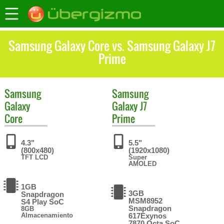
Samsung Galaxy Core vs. Samsung Galaxy J7
Prime
Samsung
Samsung
Galaxy
Galaxy J7
Core
Prime
4.3"
5.5"
(800x480)
(1920x1080)
TFT LCD
Super
AMOLED
1GB
3GB
Snapdragon
MSM8952
S4 Play SoC
Snapdragon
8GB
Almacenamiento
617Exynos
7870 Octa SoC