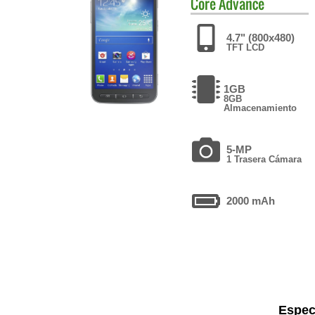
Core Advance
4.7" (800x480)
TFT LCD
1GB
8GB
Almacenamiento
5-MP
1 Trasera Cámara
2000 mAh
Espec