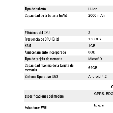
Tipo de batería
Li-Ion
Capacidad de la batería (mAh)
2000 mAh
# Núcleos del CPU
2
Frecuencia de CPU (GHz)
1.2 GHz
RAM
1GB
Almacenamiento incorporado
8GB
Tipo de tarjeta de memoria
MicroSD
Capacidad máxima de la tarjeta de
64GB
memoria
Sistema Operativo (OS)
Android 4.2
GPRS
ED
especificaciones del módem
b
g
n
Estándares WiFi