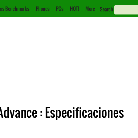
as Benchmarks
Phones
PCs
HOT!
More
Search
dvance : Especificaciones