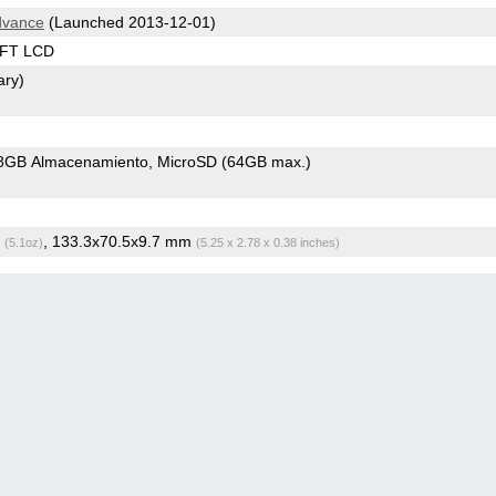
dvance
(Launched 2013-12-01)
TFT LCD
ary)
8GB Almacenamiento
MicroSD (64GB max.)
g
, 133.3x70.5x9.7 mm
(5.1oz)
(5.25 x 2.78 x 0.38 inches)