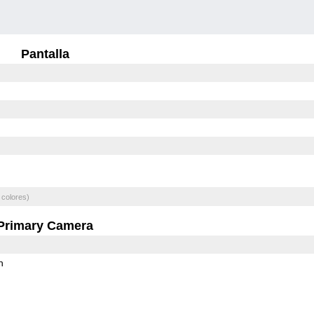
Pantalla
 colores)
Primary Camera
h