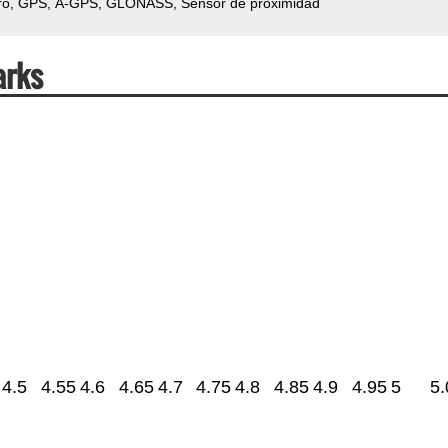
ro
GPS
A-GPS
GLONASS
Sensor de proximidad
arks
4.5
4.55
4.6
4.65
4.7
4.75
4.8
4.85
4.9
4.95
5
5.