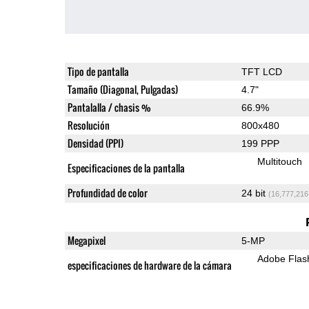
Tipo de pantalla
TFT LCD
Tamaño (Diagonal, Pulgadas)
4.7"
Pantalalla / chasis %
66.9%
Resolución
800x480
Densidad (PPI)
199 PPP
Multitouch
Especificaciones de la pantalla
Profundidad de color
24 bit
(16,777,216
Megapixel
5-MP
Adobe Flas
especificaciones de hardware de la cámara