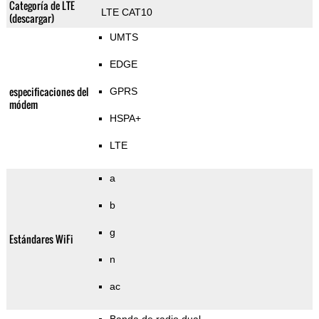
Categoría de LTE
LTE CAT10
(descargar)
UMTS
EDGE
especificaciones del
GPRS
módem
HSPA+
LTE
a
b
g
Estándares WiFi
n
ac