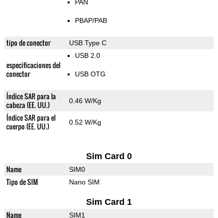
PAN
PBAP/PAB
tipo de conector
USB Type C
USB 2.0
especificaciones del
conector
USB OTG
Índice SAR para la
0.46 W/Kg
cabeza (EE. UU.)
Índice SAR para el
0.52 W/Kg
cuerpo (EE. UU.)
Sim Card 0
Name
SIM0
Tipo de SIM
Nano SIM
Sim Card 1
Name
SIM1