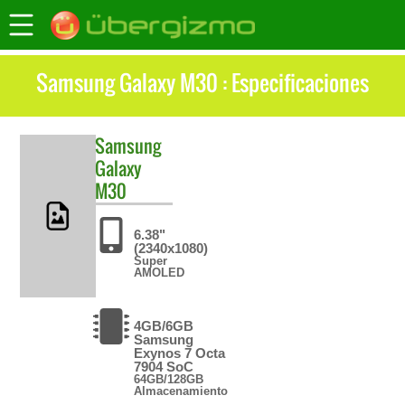
Samsung Galaxy M30 : Especificaciones
Samsung
Galaxy
M30
6.38"
(2340x1080)
Super
AMOLED
4GB/6GB
Samsung
Exynos 7 Octa
7904 SoC
64GB/128GB
Almacenamiento