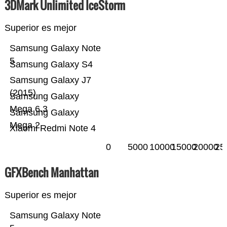
3DMark Unlimited IceStorm
Superior es mejor
Samsung Galaxy Note
5
Samsung Galaxy S4
Samsung Galaxy J7
(2015)
Samsung Galaxy
Mega 6.3
Samsung Galaxy
Mega 2
Xiaomi Redmi Note 4
0
5000
10000
15000
20000
25
GFXBench Manhattan
Superior es mejor
Samsung Galaxy Note