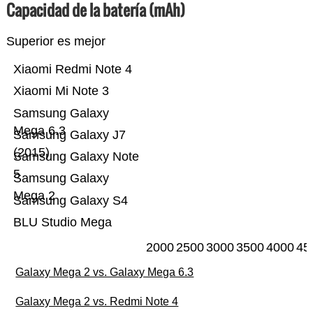
Capacidad de la batería (mAh)
Superior es mejor
Xiaomi Redmi Note 4
Xiaomi Mi Note 3
Samsung Galaxy
Mega 6.3
Samsung Galaxy J7
(2015)
Samsung Galaxy Note
5
Samsung Galaxy
Mega 2
Samsung Galaxy S4
BLU Studio Mega
2000
2500
3000
3500
4000
45
Galaxy Mega 2 vs. Galaxy Mega 6.3
Galaxy Mega 2 vs. Redmi Note 4