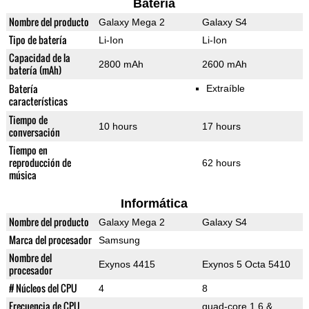
Batería
Nombre del producto
Galaxy Mega 2
Galaxy S4
Tipo de batería
Li-Ion
Li-Ion
Capacidad de la
2800 mAh
2600 mAh
batería (mAh)
Batería
Extraíble
características
Tiempo de
10 hours
17 hours
conversación
Tiempo en
reproducción de
62 hours
música
Informática
Nombre del producto
Galaxy Mega 2
Galaxy S4
Marca del procesador
Samsung
Nombre del
Exynos 4415
Exynos 5 Octa 5410
procesador
# Núcleos del CPU
4
8
Frecuencia de CPU
quad-core 1.6 &