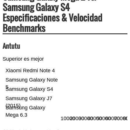
Samsung Galaxy S4
Especificaciones & Velocidad
Benchmarks
Antutu
Superior es mejor
Xiaomi Redmi Note 4
Samsung Galaxy Note
5
Samsung Galaxy S4
Samsung Galaxy J7
(2015)
Samsung Galaxy
Mega 6.3
10000
20000
30000
40000
50000
60000
70000
80