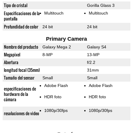
Tipo de cristal
Gorilla Glass 3
Especificaciones de la
Multitouch
Multitouch
pantalla
Profundidad de color
24 bit
24 bit
Primary Camera
Nombre del producto
Galaxy Mega 2
Galaxy S4
Megapixel
8-MP
13-MP
Abertura
f/2.2
longitud focal (35mm)
31mm
Tamaño del sensor
Small
Small
Adobe Flash
Adobe Flash
especificaciones de
hardware de la
HDR foto
HDR foto
cámara
1080p/30fps
1080p/30fps
resoluciones de video