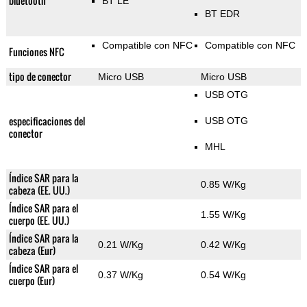
bluetooth
BT LE
BT EDR
Compatible con NFC
Compatible con NFC
Funciones NFC
tipo de conector
Micro USB
Micro USB
USB OTG
especificaciones del
USB OTG
conector
MHL
Índice SAR para la
0.85 W/Kg
cabeza (EE. UU.)
Índice SAR para el
1.55 W/Kg
cuerpo (EE. UU.)
Índice SAR para la
0.21 W/Kg
0.42 W/Kg
cabeza (Eur)
Índice SAR para el
0.37 W/Kg
0.54 W/Kg
cuerpo (Eur)