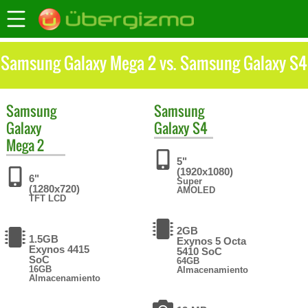
Samsung Galaxy Mega 2 vs. Samsung Galaxy S4
Samsung
Samsung
Galaxy
Galaxy S4
Mega 2
5"
(1920x1080)
6"
Super
(1280x720)
AMOLED
TFT LCD
2GB
1.5GB
Exynos 5 Octa
Exynos 4415
5410 SoC
SoC
64GB
16GB
Almacenamiento
Almacenamiento