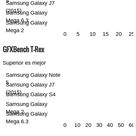
5
Samsung Galaxy J7
(2015)
Samsung Galaxy
Mega 6.3
Samsung Galaxy
Mega 2
0
5
10
15
20
25
GFXBench T-Rex
Superior es mejor
Samsung Galaxy Note
5
Samsung Galaxy J7
(2015)
Samsung Galaxy S4
Samsung Galaxy
Mega 2
Samsung Galaxy
Mega 6.3
0
10
20
30
40
50
60