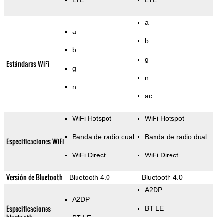
LTE
LTE
a
a
b
b
g
Estándares WiFi
g
n
n
ac
WiFi Hotspot
WiFi Hotspot
Banda de radio dual
Banda de radio dual
Especificaciones WiFi
WiFi Direct
WiFi Direct
Versión de Bluetooth
Bluetooth 4.0
Bluetooth 4.0
A2DP
A2DP
Especificaciones
BT LE