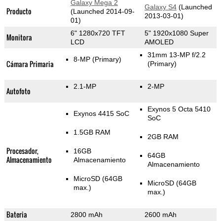
Galaxy Mega 2
Galaxy S4
(Launched
Producto
(Launched 2014-09-
2013-03-01)
01)
6" 1280x720 TFT
5" 1920x1080 Super
Monitora
LCD
AMOLED
31mm 13-MP f/2.2
8-MP
(Primary)
Cámara Primaria
(Primary)
2.1-MP
2-MP
Autofoto
Exynos 5 Octa 5410
Exynos 4415 SoC
SoC
1.5GB RAM
2GB RAM
Procesador,
16GB
64GB
Almacenamiento
Almacenamiento
Almacenamiento
MicroSD (64GB
MicroSD (64GB
max.)
max.)
Bateria
2800 mAh
2600 mAh