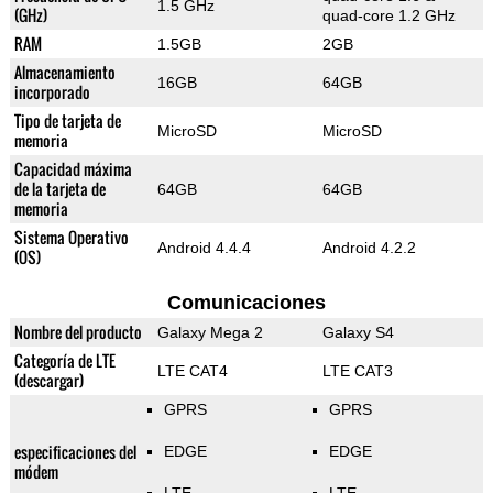
1.5 GHz
(GHz)
quad-core 1.2 GHz
RAM
1.5GB
2GB
Almacenamiento
16GB
64GB
incorporado
Tipo de tarjeta de
MicroSD
MicroSD
memoria
Capacidad máxima
de la tarjeta de
64GB
64GB
memoria
Sistema Operativo
Android 4.4.4
Android 4.2.2
(OS)
Comunicaciones
Nombre del producto
Galaxy Mega 2
Galaxy S4
Categoría de LTE
LTE CAT4
LTE CAT3
(descargar)
GPRS
GPRS
especificaciones del
EDGE
EDGE
módem