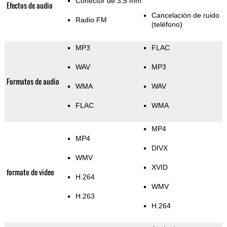
Conector de 3,5 mm
Efectos de audio
Cancelación de ruido
Radio FM
(teléfono)
MP3
FLAC
WAV
MP3
Formatos de audio
WMA
WAV
FLAC
WMA
MP4
MP4
DIVX
WMV
XVID
formato de video
H.264
WMV
H.263
H.264