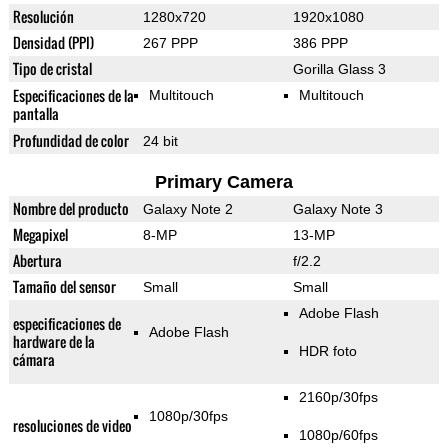
Resolución
1280x720
1920x1080
Densidad (PPI)
267 PPP
386 PPP
Tipo de cristal
Gorilla Glass 3
Especificaciones de la
Multitouch
Multitouch
pantalla
Profundidad de color
24 bit
Primary Camera
Nombre del producto
Galaxy Note 2
Galaxy Note 3
Megapixel
8-MP
13-MP
Abertura
f/2.2
Tamaño del sensor
Small
Small
Adobe Flash
especificaciones de
Adobe Flash
hardware de la
HDR foto
cámara
2160p/30fps
1080p/30fps
resoluciones de video
1080p/60fps