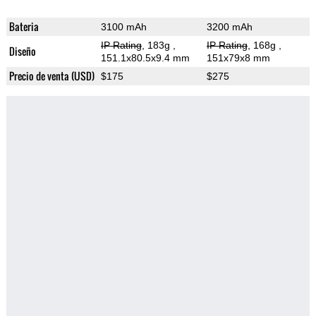
Bateria
3100 mAh
3200 mAh
IP Rating
, 183g
,
IP Rating
, 168g
,
Diseño
151.1x80.5x9.4 mm
151x79x8 mm
Precio de venta (USD)
$175
$275