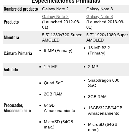
Especificaciones Primarias
Nombre del producto
Galaxy Note 2
Galaxy Note 3
Galaxy Note 2
Galaxy Note 3
Producto
(Launched 2012-08-
(Launched 2013-09-
01)
01)
5.5" 1280x720 Super
5.7" 1920x1080 Super
Monitora
AMOLED
AMOLED
13-MP f/2.2
8-MP
(Primary)
Cámara Primaria
(Primary)
1.9-MP
2-MP
Autofoto
Snapdragon 800
Quad SoC
SoC
2GB RAM
3GB RAM
Procesador,
64GB
16GB/32GB/64GB
Almacenamiento
Almacenamiento
Almacenamiento
MicroSD (64GB
MicroSD (64GB
max.)
max.)