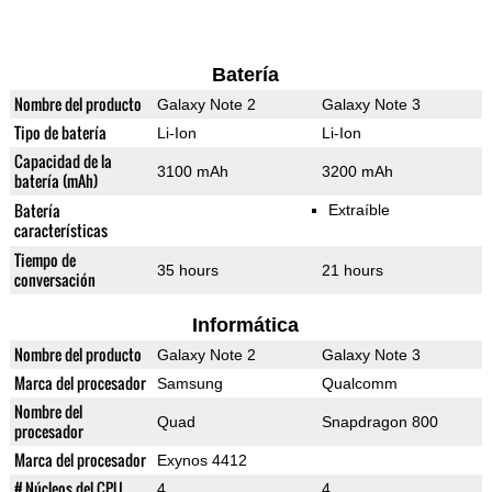
Batería
Nombre del producto
Galaxy Note 2
Galaxy Note 3
Tipo de batería
Li-Ion
Li-Ion
Capacidad de la
3100 mAh
3200 mAh
batería (mAh)
Batería
Extraíble
características
Tiempo de
35 hours
21 hours
conversación
Informática
Nombre del producto
Galaxy Note 2
Galaxy Note 3
Marca del procesador
Samsung
Qualcomm
Nombre del
Quad
Snapdragon 800
procesador
Marca del procesador
Exynos 4412
# Núcleos del CPU
4
4