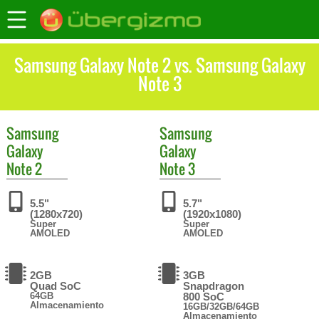
Samsung Galaxy Note 2 vs. Samsung Galaxy
Note 3
Samsung
Samsung
Galaxy
Galaxy
Note 2
Note 3
5.5"
5.7"
(1280x720)
(1920x1080)
Super
Super
AMOLED
AMOLED
2GB
3GB
Quad SoC
Snapdragon
64GB
800 SoC
Almacenamiento
16GB/32GB/64GB
Almacenamiento