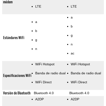
módem
LTE
LTE
a
a
b
b
g
Estándares WiFi
g
n
n
ac
WiFi Hotspot
WiFi Hotspot
Banda de radio dual
Banda de radio dual
Especificaciones WiFi
WiFi Direct
WiFi Direct
Versión de Bluetooth
Bluetooth 4.0
Bluetooth 4.0
A2DP
A2DP