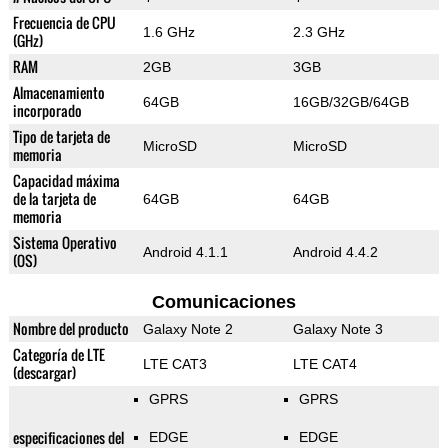
Frecuencia de CPU
1.6 GHz
2.3 GHz
(GHz)
RAM
2GB
3GB
Almacenamiento
64GB
16GB/32GB/64GB
incorporado
Tipo de tarjeta de
MicroSD
MicroSD
memoria
Capacidad máxima
de la tarjeta de
64GB
64GB
memoria
Sistema Operativo
Android 4.1.1
Android 4.4.2
(OS)
Comunicaciones
Nombre del producto
Galaxy Note 2
Galaxy Note 3
Categoría de LTE
LTE CAT3
LTE CAT4
(descargar)
GPRS
GPRS
especificaciones del
EDGE
EDGE