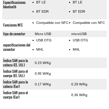
Especificaciones
BT LE
BT LE
bluetooth
BT EDR
BT EDR
Compatible con NFC
Compatible con NFC
Funciones NFC
tipo de conector
Micro USB
microUSB
USB OTG
USB OTG
especificaciones del
conector
MHL
MHL
Índice SAR para la
0.23 W/Kg
cabeza (EE. UU.)
Índice SAR para el
0.95 W/Kg
cuerpo (EE. UU.)
Índice SAR para la
0.17 W/Kg
0.29 W/Kg
cabeza (Eur)
Índice SAR para el
0.36 W/Kg
cuerpo (Eur)