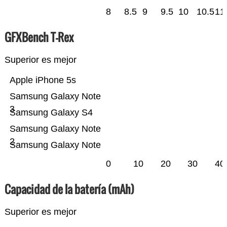
8
8.5
9
9.5
10
10.5
11
GFXBench T-Rex
Superior es mejor
Apple iPhone 5s
Samsung Galaxy Note
3
Samsung Galaxy S4
Samsung Galaxy Note
2
Samsung Galaxy Note
0
10
20
30
40
Capacidad de la batería (mAh)
Superior es mejor