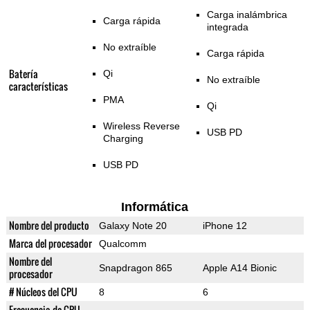
Carga inalámbrica
Carga rápida
integrada
No extraíble
Carga rápida
Batería
Qi
No extraíble
características
PMA
Qi
Wireless Reverse
USB PD
Charging
USB PD
Informática
Nombre del producto
Galaxy Note 20
iPhone 12
Marca del procesador
Qualcomm
Nombre del
Snapdragon 865
Apple A14 Bionic
procesador
# Núcleos del CPU
8
6
Frecuencia de CPU