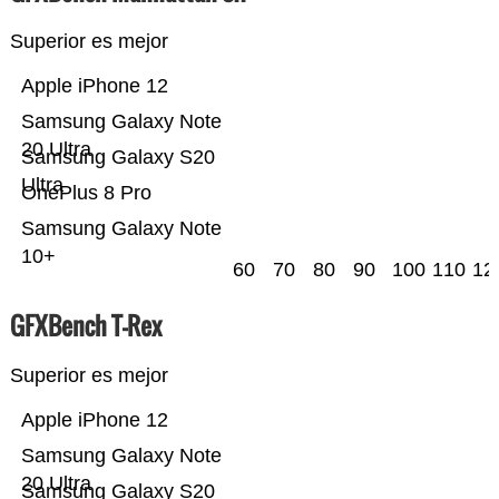
Superior es mejor
Apple iPhone 12
Samsung Galaxy Note
20 Ultra
Samsung Galaxy S20
Ultra
OnePlus 8 Pro
Samsung Galaxy Note
10+
60
70
80
90
100
110
12
GFXBench T-Rex
Superior es mejor
Apple iPhone 12
Samsung Galaxy Note
20 Ultra
Samsung Galaxy S20