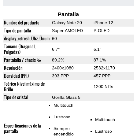
Pantalla
Nombre del producto
Galaxy Note 20
iPhone 12
Tipo de pantalla
Super AMOLED
P-OLED
display_refresh_Ühz_Ünum
60
Tamaño (Diagonal,
6.7"
6.1"
Pulgadas)
Pantalalla / chasis %
89.2%
87.1%
Resolución
2400x1080
2532x1170
Densidad (PPI)
393 PPP
457 PPP
Teórico Nivel máximo de
1200 NITs
Brillo
Tipo de cristal
Gorilla Glass 5
Multitouch
Lustroso
Multitouch
Especificaciones de la
Siempre
pantalla
Lustroso
encendido