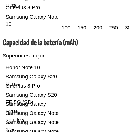
Ultra
OnePlus 8 Pro
Samsung Galaxy Note
10+
100
150
200
250
30
Capacidad de la batería (mAh)
Superior es mejor
Honor Note 10
Samsung Galaxy S20
Ultra
OnePlus 8 Pro
Samsung Galaxy S20
FE 5G (SD)
Samsung Galaxy
S20+
Samsung Galaxy Note
20 Ultra
Samsung Galaxy Note
10+
Samsung Galaxy Note