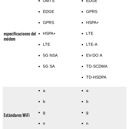
UMTS
EDGE
EDGE
GPRS
GPRS
HSPA+
especificaciones del
HSPA+
LTE
módem
LTE
LTE-A
5G NSA
EV-DO A
5G SA
TD-SCDMA
TD-HSDPA
a
a
b
b
g
g
Estándares WiFi
n
n