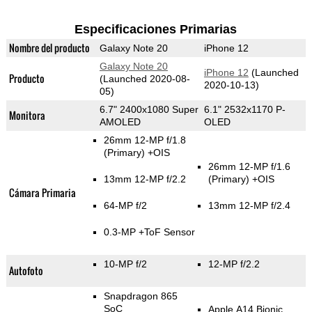
Especificaciones Primarias
Nombre del producto
Galaxy Note 20
iPhone 12
Galaxy Note 20
iPhone 12
(Launched
Producto
(Launched 2020-08-
2020-10-13)
05)
6.7" 2400x1080 Super
6.1" 2532x1170 P-
Monitora
AMOLED
OLED
26mm 12-MP f/1.8
(Primary)
+OIS
26mm 12-MP f/1.6
13mm 12-MP f/2.2
(Primary)
+OIS
Cámara Primaria
64-MP f/2
13mm 12-MP f/2.4
0.3-MP
+ToF Sensor
10-MP f/2
12-MP f/2.2
Autofoto
Snapdragon 865
SoC
Apple A14 Bionic