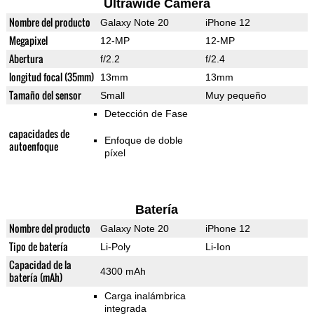
Ultrawide Camera
Nombre del producto
Galaxy Note 20
iPhone 12
Megapixel
12-MP
12-MP
Abertura
f/2.2
f/2.4
longitud focal (35mm)
13mm
13mm
Tamaño del sensor
Small
Muy pequeño
Detección de Fase
capacidades de
Enfoque de doble
autoenfoque
píxel
Batería
Nombre del producto
Galaxy Note 20
iPhone 12
Tipo de batería
Li-Poly
Li-Ion
Capacidad de la
4300 mAh
batería (mAh)
Carga inalámbrica
integrada