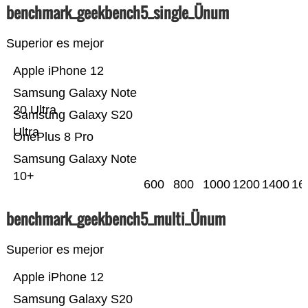
benchmark_geekbench5_single_Ünum
Superior es mejor
Apple iPhone 12
Samsung Galaxy Note
20 Ultra
Samsung Galaxy S20
Ultra
OnePlus 8 Pro
Samsung Galaxy Note
10+
600
800
1000
1200
1400
16
benchmark_geekbench5_multi_Ünum
Superior es mejor
Apple iPhone 12
Samsung Galaxy S20