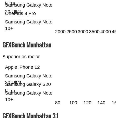
Ultra
Samsung Galaxy Note
20 Ultra
OnePlus 8 Pro
Samsung Galaxy Note
10+
2000
2500
3000
3500
4000
45
GFXBench Manhattan
Superior es mejor
Apple iPhone 12
Samsung Galaxy Note
20 Ultra
Samsung Galaxy S20
Ultra
Samsung Galaxy Note
10+
80
100
120
140
16
GFXBench Manhattan 3.1