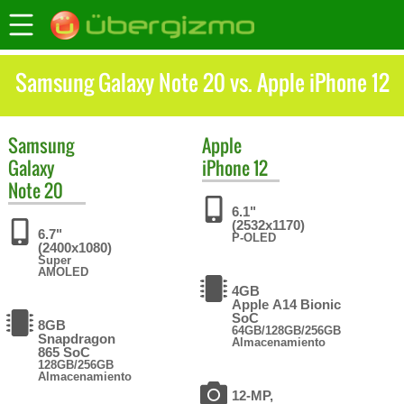
Samsung Galaxy Note 20 vs. Apple iPhone 12
Samsung
Apple
Galaxy
iPhone 12
Note 20
6.1"
(2532x1170)
6.7"
P-OLED
(2400x1080)
Super
AMOLED
4GB
Apple A14 Bionic
SoC
8GB
64GB/128GB/256GB
Snapdragon
Almacenamiento
865 SoC
128GB/256GB
Almacenamiento
12-MP,