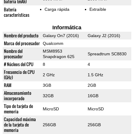
batería (mAh)
Batería
Carga rápida
Extraíble
características
Informática
Nombre del producto
Galaxy On7 (2016)
Galaxy J2 (2016)
Marca del procesador
Qualcomm
Nombre del
MSM8953
Spreadtrum SC8830
procesador
Snapdragon 625
# Núcleos del CPU
8
4
Frecuencia de CPU
2 GHz
1.5 GHz
(GHz)
RAM
3GB
2GB
Almacenamiento
32GB
16GB
incorporado
Tipo de tarjeta de
MicroSD
MicroSD
memoria
Capacidad máxima
de la tarjeta de
256GB
256GB
memoria