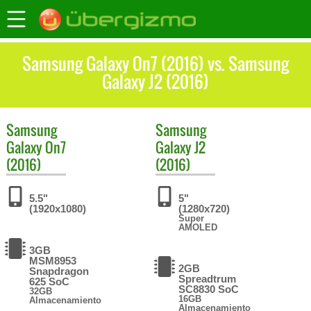
Samsung Galaxy On7 (2016) vs. Samsung
Galaxy J2 (2016)
Samsung
Samsung
Galaxy On7
Galaxy J2
(2016)
(2016)
5.5"
5"
(1920x1080)
(1280x720)
Super
AMOLED
3GB
MSM8953
2GB
Snapdragon
Spreadtrum
625 SoC
SC8830 SoC
32GB
16GB
Almacenamiento
Almacenamiento