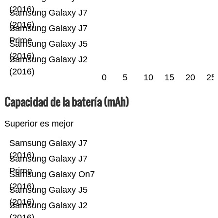
(2016)
Samsung Galaxy J7
(2016)
Samsung Galaxy J7
Prime
Samsung Galaxy J5
(2016)
Samsung Galaxy J2
(2016)
0
5
10
15
20
25
Capacidad de la batería (mAh)
Superior es mejor
Samsung Galaxy J7
(2016)
Samsung Galaxy J7
Prime
Samsung Galaxy On7
(2016)
Samsung Galaxy J5
(2016)
Samsung Galaxy J2
(2016)