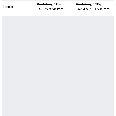
IP Rating
, 167g
,
IP Rating
, 138g
,
Diseño
151.7x75x8 mm
142.4 x 71.1 x 8 mm