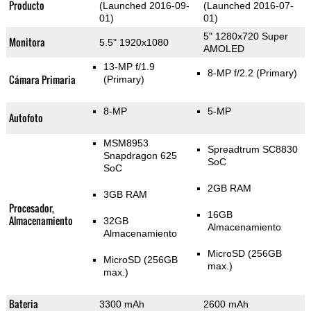
Producto
(Launched 2016-09-
(Launched 2016-07-
01)
01)
5" 1280x720 Super
Monitora
5.5" 1920x1080
AMOLED
13-MP f/1.9
8-MP f/2.2
(Primary)
Cámara Primaria
(Primary)
8-MP
5-MP
Autofoto
MSM8953
Spreadtrum SC8830
Snapdragon 625
SoC
SoC
2GB RAM
3GB RAM
Procesador,
16GB
Almacenamiento
32GB
Almacenamiento
Almacenamiento
MicroSD (256GB
MicroSD (256GB
max.)
max.)
Bateria
3300 mAh
2600 mAh