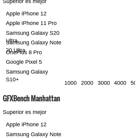
Superior es mejor
Apple iPhone 12
Apple iPhone 11 Pro
Samsung Galaxy S20
Ultra
Samsung Galaxy Note
20 Ultra
OnePlus 8 Pro
Google Pixel 5
Samsung Galaxy
S10+
1000
2000
3000
4000
50
GFXBench Manhattan
Superior es mejor
Apple iPhone 12
Samsung Galaxy Note