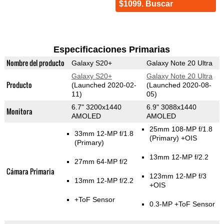
$1099. Buscar
Especificaciones Primarias
Nombre del producto
Galaxy S20+
Galaxy Note 20 Ultra
Galaxy S20+
Galaxy Note 20 Ultra
Producto
(Launched 2020-02-
(Launched 2020-08-
11)
05)
6.7" 3200x1440
6.9" 3088x1440
Monitora
AMOLED
AMOLED
25mm 108-MP f/1.8
33mm 12-MP f/1.8
(Primary)
+OIS
(Primary)
13mm 12-MP f/2.2
27mm 64-MP f/2
Cámara Primaria
123mm 12-MP f/3
13mm 12-MP f/2.2
+OIS
+ToF Sensor
0.3-MP
+ToF Sensor