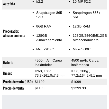
f/2.2
10-MP f/2.2
Autofoto
Snapdragon 865
Snapdragon 865+
SoC
SoC
8GB RAM
12GB RAM
Procesador,
Almacenamiento
128GB
128GB/256GB/512GB
Almacenamiento
Almacenamiento
MicroSDXC
MicroSDXC
4500 mAh, Carga
4500 mAh, Carga
Bateria
inalámbrica
inalámbrica
IP68, 186g
,
IP68, 208g
,
Diseño
73.7x161.9x7.8 mm
77.2x164.8x8.1 mm
Precio de venta (USD)
$1199
$1099
Precio de venta
$1199
$1299.99