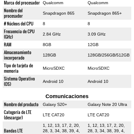
Marca del procesador
Qualcomm
Qualcomm
Nombre del
Snapdragon 865
Snapdragon 865+
procesador
# Núcleos del CPU
8
8
Frecuencia de CPU
2.84 GHz
3.09 GHz
(GHz)
RAM
8GB
12GB
Almacenamiento
128GB
128GB/256GB/512GB
incorporado
Tipo de tarjeta de
MicroSDXC
MicroSDXC
memoria
Sistema Operativo
Android 10
Android 10
(OS)
Comunicaciones
Nombre del producto
Galaxy S20+
Galaxy Note 20 Ultra
Categoría de LTE
LTE CAT20
LTE CAT20
(descargar)
1, 12, 13, 17, 2, 20,
1, 12, 13, 17, 2, 20,
Bandas LTE
28, 3, 34, 38, 39, 4,
28, 3, 34, 38, 39, 4,