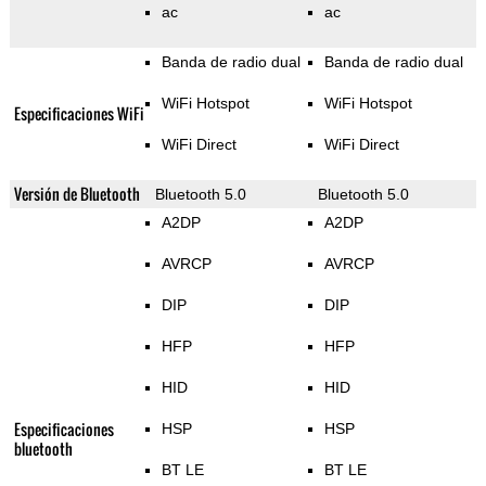
ac
ac
Banda de radio dual
Banda de radio dual
WiFi Hotspot
WiFi Hotspot
Especificaciones WiFi
WiFi Direct
WiFi Direct
Versión de Bluetooth
Bluetooth 5.0
Bluetooth 5.0
A2DP
A2DP
AVRCP
AVRCP
DIP
DIP
HFP
HFP
HID
HID
Especificaciones
HSP
HSP
bluetooth
BT LE
BT LE