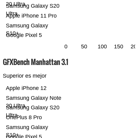
20 Ultra
Samsung Galaxy S20
Ultra
Apple iPhone 11 Pro
Samsung Galaxy
S10+
Google Pixel 5
0
50
100
150
20
GFXBench Manhattan 3.1
Superior es mejor
Apple iPhone 12
Samsung Galaxy Note
20 Ultra
Samsung Galaxy S20
Ultra
OnePlus 8 Pro
Samsung Galaxy
S10+
Google Pixel 5