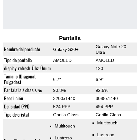
Pantalla
Galaxy Note 20
Nombre del producto
Galaxy S20+
Ultra
Tipo de pantalla
AMOLED
AMOLED
display_refresh_Ühz_Ünum
120
Tamaño (Diagonal,
6.7"
6.9"
Pulgadas)
Pantalalla / chasis %
90.8%
92.5%
Resolución
3200x1440
3088x1440
Densidad (PPI)
524 PPP
494 PPP
Tipo de cristal
Gorilla Glass
Gorilla Glass
Multitouch
Multitouch
Lustroso
Lustroso