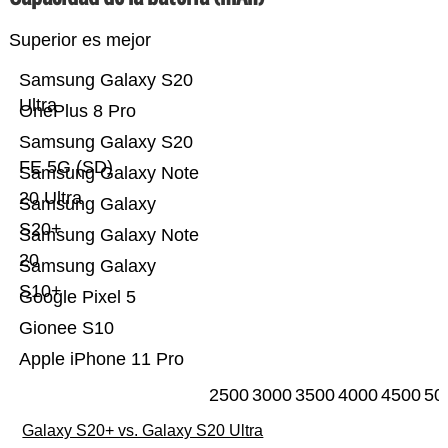
Superior es mejor
Samsung Galaxy S20
Ultra
OnePlus 8 Pro
Samsung Galaxy S20
FE 5G (SD)
Samsung Galaxy Note
20 Ultra
Samsung Galaxy
S20+
Samsung Galaxy Note
20
Samsung Galaxy
S10+
Google Pixel 5
Gionee S10
Apple iPhone 11 Pro
2500
3000
3500
4000
4500
50
Galaxy S20+ vs. Galaxy S20 Ultra