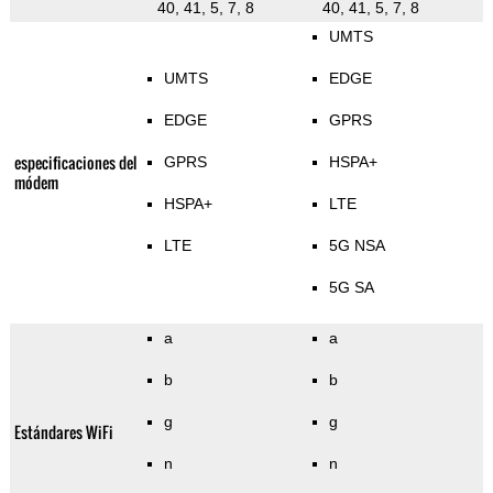
40, 41, 5, 7, 8
40, 41, 5, 7, 8
UMTS
UMTS
EDGE
EDGE
GPRS
especificaciones del
GPRS
HSPA+
módem
HSPA+
LTE
LTE
5G NSA
5G SA
a
a
b
b
g
g
Estándares WiFi
n
n