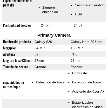
Especificaciones de la
pantalla
Siempre encendido
Siempre
encendido
HDR
Profundidad de color
24 bit
24 bit
Primary Camera
Nombre del producto
Galaxy S20+
Galaxy Note 20 Ultra
Megapixel
64-MP
108-MP
Abertura
f/2
f/1.8
longitud focal (35mm)
27mm
25mm
Tamaño del sensor
Grande
Enorme
Contraste
capacidades de
Detección de Fase
Detección de Fase
autoenfoque
Asistente de láser AF
Estabilización
electrónica de video