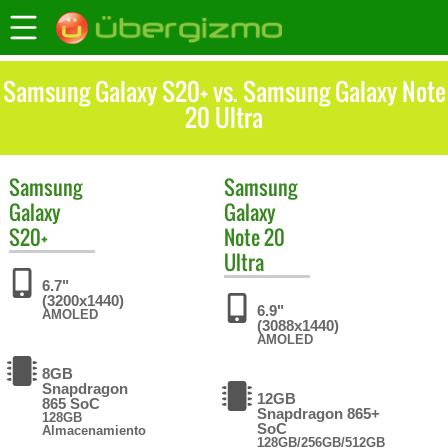
Samsung Galaxy S20+ vs. Samsung Galaxy Note
20 Ultra
Samsung
Samsung
Galaxy
Galaxy
S20+
Note 20
Ultra
6.7"
(3200x1440)
6.9"
AMOLED
(3088x1440)
AMOLED
8GB
Snapdragon
12GB
865 SoC
Snapdragon 865+
128GB
SoC
Almacenamiento
128GB/256GB/512GB