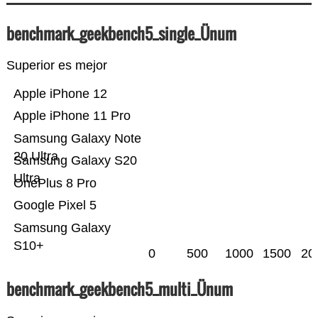
benchmark_geekbench5_single_Ünum
Superior es mejor
Apple iPhone 12
Apple iPhone 11 Pro
Samsung Galaxy Note
20 Ultra
Samsung Galaxy S20
Ultra
OnePlus 8 Pro
Google Pixel 5
Samsung Galaxy
S10+
0
500
1000
1500
20
benchmark_geekbench5_multi_Ünum