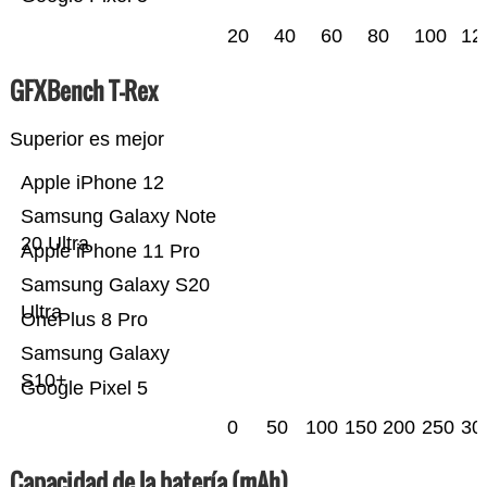
20
40
60
80
100
12
GFXBench T-Rex
Superior es mejor
Apple iPhone 12
Samsung Galaxy Note
20 Ultra
Apple iPhone 11 Pro
Samsung Galaxy S20
Ultra
OnePlus 8 Pro
Samsung Galaxy
S10+
Google Pixel 5
0
50
100
150
200
250
30
Capacidad de la batería (mAh)