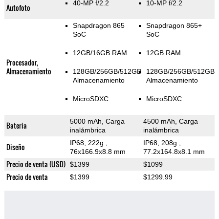
40-MP f/2.2
10-MP f/2.2
Autofoto
Snapdragon 865
Snapdragon 865+
SoC
SoC
12GB/16GB RAM
12GB RAM
Procesador,
Almacenamiento
128GB/256GB/512GB
128GB/256GB/512GB
Almacenamiento
Almacenamiento
MicroSDXC
MicroSDXC
5000 mAh, Carga
4500 mAh, Carga
Bateria
inalámbrica
inalámbrica
IP68, 222g
,
IP68, 208g
,
Diseño
76x166.9x8.8 mm
77.2x164.8x8.1 mm
Precio de venta (USD)
$1399
$1099
Precio de venta
$1399
$1299.99