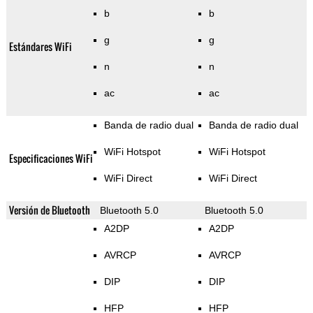
b
b
g
g
Estándares WiFi
n
n
ac
ac
Banda de radio dual
Banda de radio dual
WiFi Hotspot
WiFi Hotspot
Especificaciones WiFi
WiFi Direct
WiFi Direct
Versión de Bluetooth
Bluetooth 5.0
Bluetooth 5.0
A2DP
A2DP
AVRCP
AVRCP
DIP
DIP
HFP
HFP