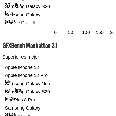
20 Ultra
Samsung Galaxy S20
Ultra
Samsung Galaxy
S10+
Google Pixel 5
0
50
100
150
20
GFXBench Manhattan 3.1
Superior es mejor
Apple iPhone 12
Apple iPhone 12 Pro
Max
Samsung Galaxy Note
20 Ultra
Samsung Galaxy S20
Ultra
OnePlus 8 Pro
Samsung Galaxy
S10+