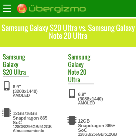
Samsung Galaxy S20 Ultra vs. Samsung Galaxy
Note 20 Ultra
Samsung
Samsung
Galaxy
Galaxy
S20 Ultra
Note 20
Ultra
6.9"
(3200x1440)
6.9"
AMOLED
(3088x1440)
AMOLED
12GB/16GB
Snapdragon 865
12GB
SoC
Snapdragon 865+
128GB/256GB/512GB
SoC
Almacenamiento
128GB/256GB/512GB