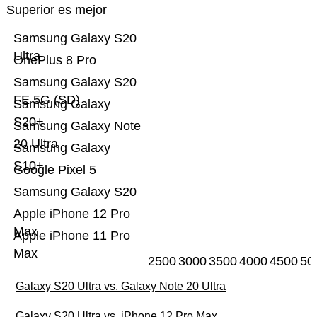
Superior es mejor
Samsung Galaxy S20
Ultra
OnePlus 8 Pro
Samsung Galaxy S20
FE 5G (SD)
Samsung Galaxy
S20+
Samsung Galaxy Note
20 Ultra
Samsung Galaxy
S10+
Google Pixel 5
Samsung Galaxy S20
Apple iPhone 12 Pro
Max
Apple iPhone 11 Pro
Max
2500
3000
3500
4000
4500
50
Galaxy S20 Ultra vs. Galaxy Note 20 Ultra
Galaxy S20 Ultra vs. iPhone 12 Pro Max