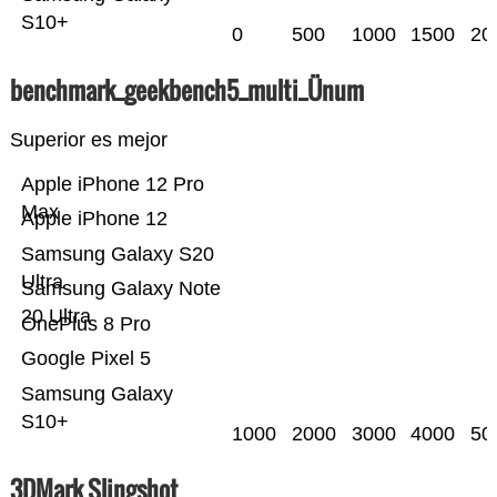
S10+
0
500
1000
1500
20
benchmark_geekbench5_multi_Ünum
Superior es mejor
Apple iPhone 12 Pro
Max
Apple iPhone 12
Samsung Galaxy S20
Ultra
Samsung Galaxy Note
20 Ultra
OnePlus 8 Pro
Google Pixel 5
Samsung Galaxy
S10+
1000
2000
3000
4000
50
3DMark Slingshot