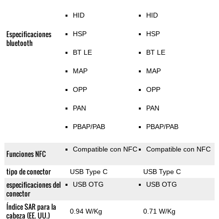
HID
HID
Especificaciones
HSP
HSP
bluetooth
BT LE
BT LE
MAP
MAP
OPP
OPP
PAN
PAN
PBAP/PAB
PBAP/PAB
Compatible con NFC
Compatible con NFC
Funciones NFC
tipo de conector
USB Type C
USB Type C
especificaciones del
USB OTG
USB OTG
conector
Índice SAR para la
0.94 W/Kg
0.71 W/Kg
cabeza (EE. UU.)