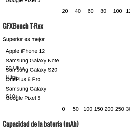
Google Pixel 5
20
40
60
80
100
12
GFXBench T-Rex
Superior es mejor
Apple iPhone 12
Samsung Galaxy Note
20 Ultra
Samsung Galaxy S20
Ultra
OnePlus 8 Pro
Samsung Galaxy
S10+
Google Pixel 5
0
50
100
150
200
250
30
Capacidad de la batería (mAh)