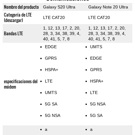
Nombre del producto
Galaxy S20 Ultra
Galaxy Note 20 Ultra
Categoría de LTE
LTE CAT20
LTE CAT20
(descargar)
1, 12, 13, 17, 2, 20,
1, 12, 13, 17, 2, 20,
Bandas LTE
28, 3, 34, 38, 39, 4,
28, 3, 34, 38, 39, 4,
40, 41, 5, 7, 8
40, 41, 5, 7, 8
EDGE
UMTS
GPRS
EDGE
HSPA+
GPRS
especificaciones del
LTE
HSPA+
módem
UMTS
LTE
5G SA
5G NSA
5G NSA
5G SA
a
a