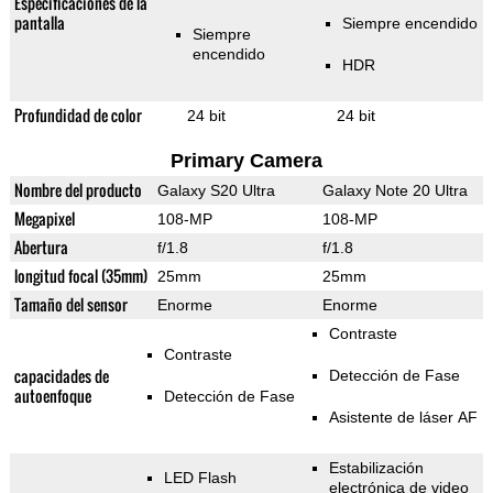
Especificaciones de la
pantalla
Siempre encendido
Siempre
encendido
HDR
Profundidad de color
24 bit
24 bit
Primary Camera
Nombre del producto
Galaxy S20 Ultra
Galaxy Note 20 Ultra
Megapixel
108-MP
108-MP
Abertura
f/1.8
f/1.8
longitud focal (35mm)
25mm
25mm
Tamaño del sensor
Enorme
Enorme
Contraste
Contraste
capacidades de
Detección de Fase
autoenfoque
Detección de Fase
Asistente de láser AF
Estabilización
LED Flash
electrónica de video