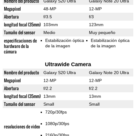
Nombre del producto
Galaxy S20 Ultra
Galaxy Note 20 Ultra
Megapixel
48-MP
12-MP
Abertura
f/3.5
f/3
longitud focal (35mm)
103mm
123mm
Tamaño del sensor
Medio
Muy pequeño
especificaciones de
Estabilización óptica
Estabilización óptica
hardware de la
de la imagen
de la imagen
cámara
Ultrawide Camera
Nombre del producto
Galaxy S20 Ultra
Galaxy Note 20 Ultra
Megapixel
12-MP
12-MP
Abertura
f/2.2
f/2.2
longitud focal (35mm)
13mm
13mm
Tamaño del sensor
Small
Small
720p/30fps
1080p/30fps
resoluciones de video
2160p/30fps