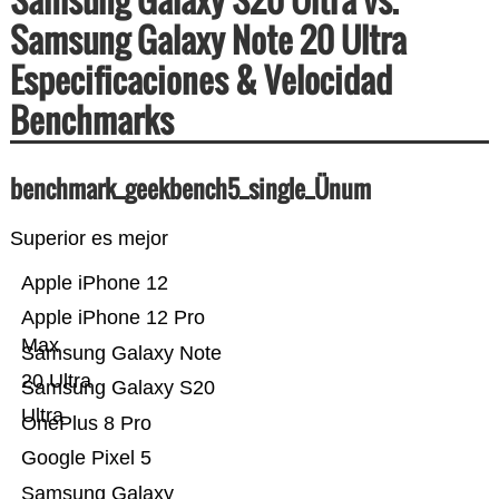
Samsung Galaxy Note 20 Ultra
Especificaciones & Velocidad
Benchmarks
benchmark_geekbench5_single_Ünum
Superior es mejor
Apple iPhone 12
Apple iPhone 12 Pro
Max
Samsung Galaxy Note
20 Ultra
Samsung Galaxy S20
Ultra
OnePlus 8 Pro
Google Pixel 5
Samsung Galaxy