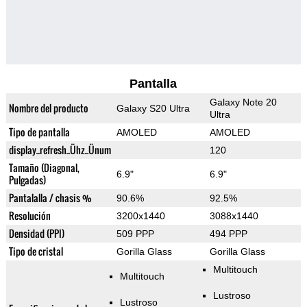
Pantalla
Galaxy Note 20
Nombre del producto
Galaxy S20 Ultra
Ultra
Tipo de pantalla
AMOLED
AMOLED
display_refresh_Ühz_Ünum
120
Tamaño (Diagonal,
6.9"
6.9"
Pulgadas)
Pantalalla / chasis %
90.6%
92.5%
Resolución
3200x1440
3088x1440
Densidad (PPI)
509 PPP
494 PPP
Tipo de cristal
Gorilla Glass
Gorilla Glass
Multitouch
Multitouch
Lustroso
Lustroso