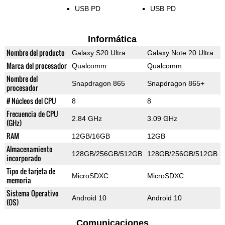
USB PD
USB PD
Informática
Nombre del producto
Galaxy S20 Ultra
Galaxy Note 20 Ultra
Marca del procesador
Qualcomm
Qualcomm
Nombre del
Snapdragon 865
Snapdragon 865+
procesador
# Núcleos del CPU
8
8
Frecuencia de CPU
2.84 GHz
3.09 GHz
(GHz)
RAM
12GB/16GB
12GB
Almacenamiento
128GB/256GB/512GB
128GB/256GB/512GB
incorporado
Tipo de tarjeta de
MicroSDXC
MicroSDXC
memoria
Sistema Operativo
Android 10
Android 10
(OS)
Comunicaciones