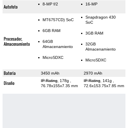
8-MP f/2
16-MP
Autofoto
Snapdragon 430
MT6757CD) SoC
SoC
6GB RAM
3GB RAM
Procesador,
64GB
Almacenamiento
32GB
Almacenamiento
Almacenamiento
MicroSDXC
MicroSDXC
Bateria
3450 mAh
2970 mAh
IP Rating
, 178g
,
IP Rating
, 141g
,
Diseño
76.78x155x7.35 mm
72.6x153.75x7.85 mm