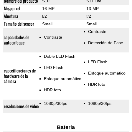
Nombre del producto
S10
S11 Lite
Megapixel
16-MP
13-MP
Abertura
f/2
f/2
Tamaño del sensor
Small
Small
Contraste
capacidades de
Contraste
autoenfoque
Detección de Fase
Doble LED Flash
LED Flash
LED Flash
especificaciones de
Enfoque automático
hardware de la
Enfoque automático
cámara
HDR foto
HDR foto
1080p/30fps
1080p/30fps
resoluciones de video
Batería