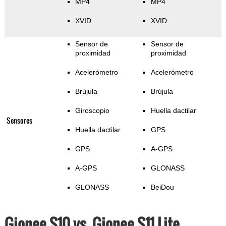
MP4
MP4
XVID
XVID
Sensor de
Sensor de
proximidad
proximidad
Acelerómetro
Acelerómetro
Brújula
Brújula
Giroscopio
Huella dactilar
Sensores
Huella dactilar
GPS
GPS
A-GPS
A-GPS
GLONASS
GLONASS
BeiDou
Gionee S10 vs. Gionee S11 Lite