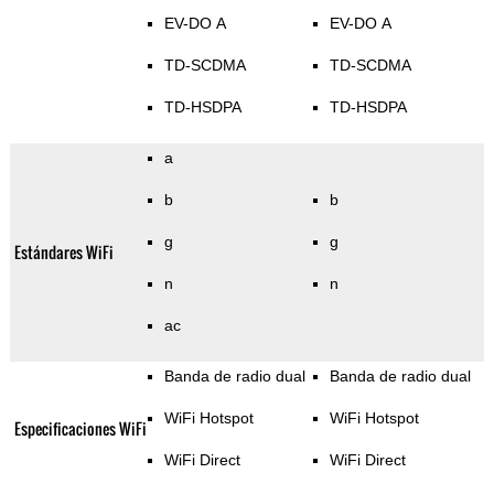
EV-DO A
EV-DO A
TD-SCDMA
TD-SCDMA
TD-HSDPA
TD-HSDPA
a
b
b
g
g
Estándares WiFi
n
n
ac
Banda de radio dual
Banda de radio dual
WiFi Hotspot
WiFi Hotspot
Especificaciones WiFi
WiFi Direct
WiFi Direct