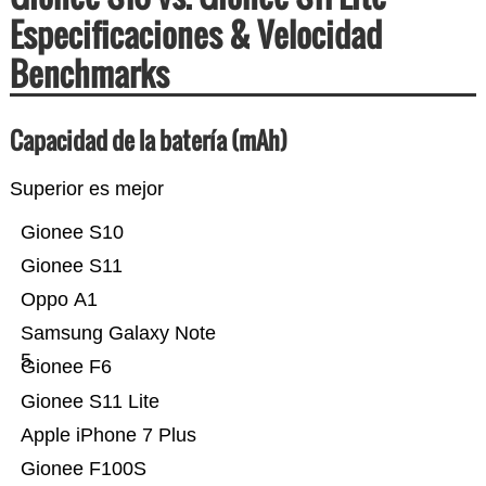
Especificaciones & Velocidad
Benchmarks
Capacidad de la batería (mAh)
Superior es mejor
Gionee S10
Gionee S11
Oppo A1
Samsung Galaxy Note
5
Gionee F6
Gionee S11 Lite
Apple iPhone 7 Plus
Gionee F100S