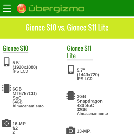
Gionee S10 vs. Gionee S11 Lite
Gionee
S10
Gionee
S11
Lite
5.5"
(1920x1080)
5.7"
IPS LCD
(1440x720)
IPS LCD
6GB
MT6757CD)
3GB
SoC
Snapdragon
64GB
430 SoC
Almacenamiento
32GB
Almacenamiento
16-MP,
f/2
13-MP,
2