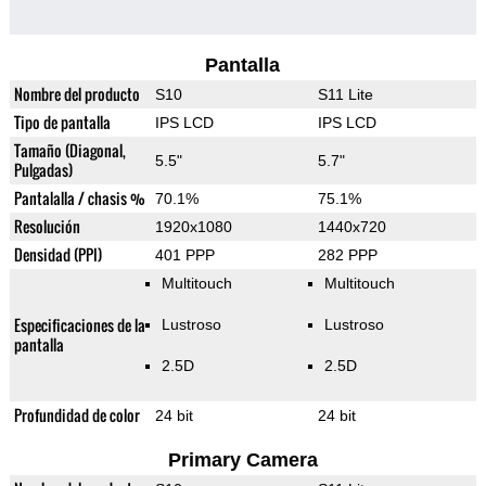
Pantalla
Nombre del producto
S10
S11 Lite
Tipo de pantalla
IPS LCD
IPS LCD
Tamaño (Diagonal,
5.5"
5.7"
Pulgadas)
Pantalalla / chasis %
70.1%
75.1%
Resolución
1920x1080
1440x720
Densidad (PPI)
401 PPP
282 PPP
Multitouch
Multitouch
Especificaciones de la
Lustroso
Lustroso
pantalla
2.5D
2.5D
Profundidad de color
24 bit
24 bit
Primary Camera