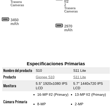
f/2
Trasera
2
Cameras
Trasera
Cameras
3450
mAh
2970
mAh
Especificaciones Primarias
Nombre del producto
S10
S11 Lite
Producto
Gionee S10
S11 Lite
5.5" 1920x1080 IPS
5.7" 1440x720 IPS
Monitora
LCD
LCD
16-MP f/2
(Primary)
13-MP f/2
(Primary)
Cámara Primaria
8-MP
2-MP