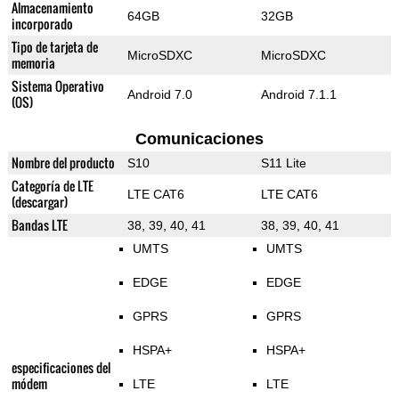
Almacenamiento
64GB
32GB
incorporado
Tipo de tarjeta de
MicroSDXC
MicroSDXC
memoria
Sistema Operativo
Android 7.0
Android 7.1.1
(OS)
Comunicaciones
Nombre del producto
S10
S11 Lite
Categoría de LTE
LTE CAT6
LTE CAT6
(descargar)
Bandas LTE
38, 39, 40, 41
38, 39, 40, 41
UMTS
UMTS
EDGE
EDGE
GPRS
GPRS
HSPA+
HSPA+
especificaciones del
módem
LTE
LTE