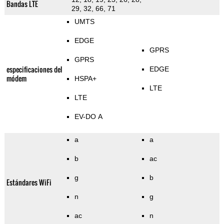
Bandas LTE
29, 32, 66, 71
UMTS
EDGE
GPRS
GPRS
especificaciones del
EDGE
módem
HSPA+
LTE
LTE
EV-DO A
a
a
b
ac
g
b
Estándares WiFi
n
g
ac
n