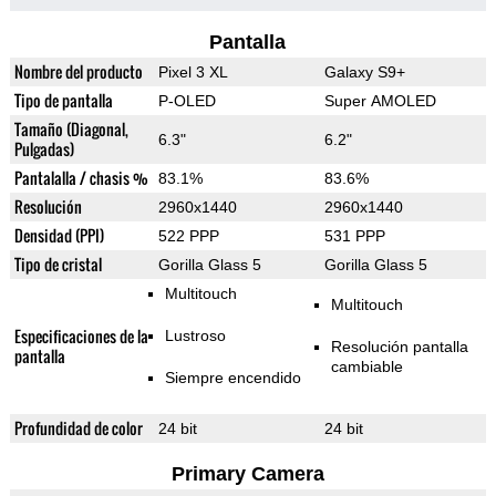
Pantalla
Nombre del producto
Pixel 3 XL
Galaxy S9+
Tipo de pantalla
P-OLED
Super AMOLED
Tamaño (Diagonal,
6.3"
6.2"
Pulgadas)
Pantalalla / chasis %
83.1%
83.6%
Resolución
2960x1440
2960x1440
Densidad (PPI)
522 PPP
531 PPP
Tipo de cristal
Gorilla Glass 5
Gorilla Glass 5
Multitouch
Multitouch
Especificaciones de la
Lustroso
Resolución pantalla
pantalla
cambiable
Siempre encendido
Profundidad de color
24 bit
24 bit
Primary Camera