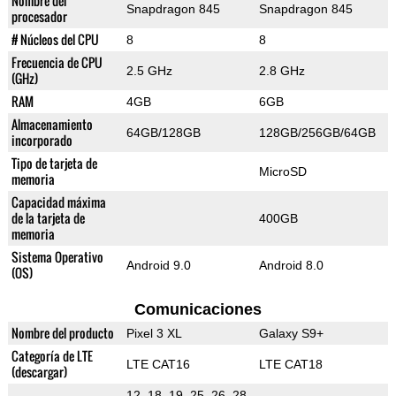
Nombre del
Snapdragon 845
Snapdragon 845
procesador
# Núcleos del CPU
8
8
Frecuencia de CPU
2.5 GHz
2.8 GHz
(GHz)
RAM
4GB
6GB
Almacenamiento
64GB/128GB
128GB/256GB/64GB
incorporado
Tipo de tarjeta de
MicroSD
memoria
Capacidad máxima
de la tarjeta de
400GB
memoria
Sistema Operativo
Android 9.0
Android 8.0
(OS)
Comunicaciones
Nombre del producto
Pixel 3 XL
Galaxy S9+
Categoría de LTE
LTE CAT16
LTE CAT18
(descargar)
12, 18, 19, 25, 26, 28,