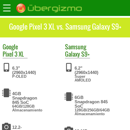
Google Pixel 3 XL vs. Samsung Galaxy S9+
Google
Samsung
Pixel 3 XL
Galaxy S9+
6.3"
6.2"
(2960x1440)
(2960x1440)
P-OLED
Super
AMOLED
4GB
6GB
Snapdragon
Snapdragon 845
845 SoC
SoC
64GB/128GB
Almacenamiento
128GB/256GB/64GB
Almacenamiento
12.2-