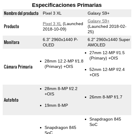
Especificaciones Primarias
Nombre del producto
Pixel 3 XL
Galaxy S9+
Galaxy S9+
Pixel 3 XL
(Launched
Producto
(Launched 2018-02-
2018-10-09)
25)
6.3" 2960x1440 P-
6.2" 2960x1440 Super
Monitora
OLED
AMOLED
27mm 12-MP f/1.5
(Primary)
+OIS
28mm 12.2-MP f/1.8
Cámara Primaria
(Primary)
+OIS
52mm 12-MP f/2.4
+OIS
28mm 8-MP f/2.2
+OIS
26mm 8-MP f/1.7
Autofoto
19mm 8-MP
Snapdragon 845
SoC
Snapdragon 845
SoC