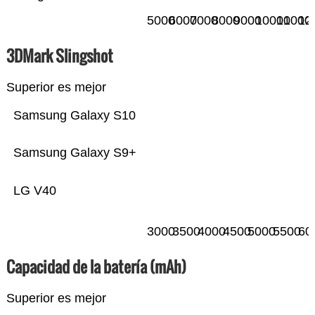
5000
6000
7000
8000
9000
10000
11000
12
3DMark Slingshot
Superior es mejor
Samsung Galaxy S10
Samsung Galaxy S9+
LG V40
3000
3500
4000
4500
5000
5500
60
Capacidad de la batería (mAh)
Superior es mejor