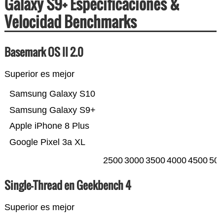
Galaxy S9+ Especificaciones &
Velocidad Benchmarks
Basemark OS II 2.0
Superior es mejor
Samsung Galaxy S10
Samsung Galaxy S9+
Apple iPhone 8 Plus
Google Pixel 3a XL
2500
3000
3500
4000
4500
50
Single-Thread en Geekbench 4
Superior es mejor