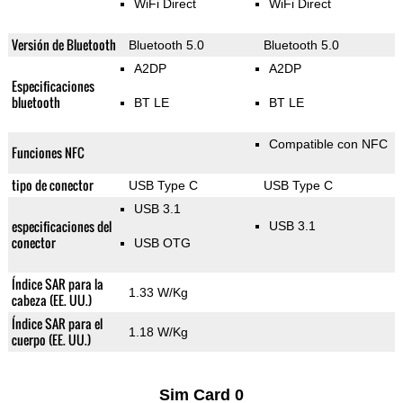
WiFi Direct
WiFi Direct
Versión de Bluetooth
Bluetooth 5.0
Bluetooth 5.0
A2DP
A2DP
Especificaciones
bluetooth
BT LE
BT LE
Compatible con NFC
Funciones NFC
tipo de conector
USB Type C
USB Type C
USB 3.1
especificaciones del
USB 3.1
conector
USB OTG
Índice SAR para la
1.33 W/Kg
cabeza (EE. UU.)
Índice SAR para el
1.18 W/Kg
cuerpo (EE. UU.)
Sim Card 0