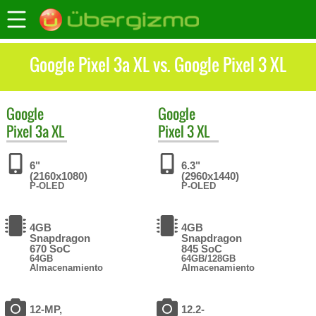
Google Pixel 3a XL vs. Google Pixel 3 XL
Google
Google
Pixel 3a XL
Pixel 3 XL
6"
6.3"
(2160x1080)
(2960x1440)
P-OLED
P-OLED
4GB
4GB
Snapdragon
Snapdragon
670 SoC
845 SoC
64GB
64GB/128GB
Almacenamiento
Almacenamiento
12-MP,
12.2-