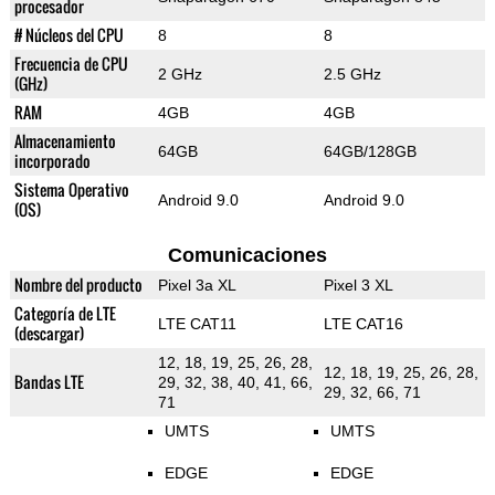
procesador
# Núcleos del CPU
8
8
Frecuencia de CPU
2 GHz
2.5 GHz
(GHz)
RAM
4GB
4GB
Almacenamiento
64GB
64GB/128GB
incorporado
Sistema Operativo
Android 9.0
Android 9.0
(OS)
Comunicaciones
Nombre del producto
Pixel 3a XL
Pixel 3 XL
Categoría de LTE
LTE CAT11
LTE CAT16
(descargar)
12, 18, 19, 25, 26, 28,
12, 18, 19, 25, 26, 28,
Bandas LTE
29, 32, 38, 40, 41, 66,
29, 32, 66, 71
71
UMTS
UMTS
EDGE
EDGE