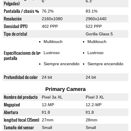
6"
6.3"
Pulgadas)
Pantalalla / chasis %
76.2%
83.1%
Resolución
2160x1080
2960x1440
Densidad (PPI)
402 PPP
522 PPP
Tipo de cristal
Gorilla Glass 5
Multitouch
Multitouch
Especificaciones de la
Lustroso
Lustroso
pantalla
Siempre encendido
Siempre encendido
Profundidad de color
24 bit
24 bit
Primary Camera
Nombre del producto
Pixel 3a XL
Pixel 3 XL
Megapixel
12-MP
12.2-MP
Abertura
f/1.8
f/1.8
longitud focal (35mm)
27mm
28mm
Tamaño del sensor
Small
Small