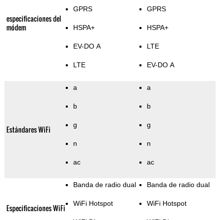
GPRS
GPRS
especificaciones del
módem
HSPA+
HSPA+
EV-DO A
LTE
LTE
EV-DO A
a
a
b
b
g
g
Estándares WiFi
n
n
ac
ac
Banda de radio dual
Banda de radio dual
WiFi Hotspot
WiFi Hotspot
Especificaciones WiFi