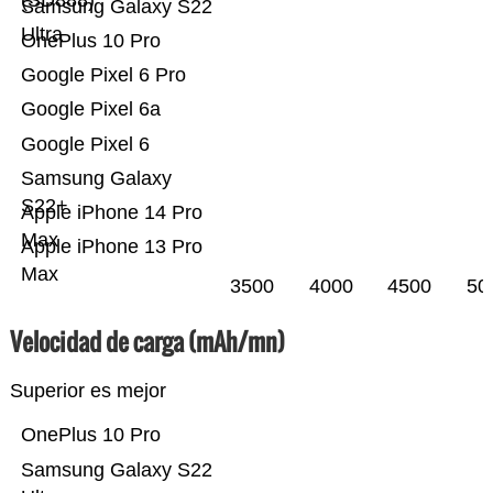
(SD888)
Samsung Galaxy S22
Ultra
OnePlus 10 Pro
Google Pixel 6 Pro
Google Pixel 6a
Google Pixel 6
Samsung Galaxy
S22+
Apple iPhone 14 Pro
Max
Apple iPhone 13 Pro
Max
3500
4000
4500
50
Velocidad de carga (mAh/mn)
Superior es mejor
OnePlus 10 Pro
Samsung Galaxy S22