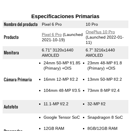
Especificaciones Primarias
Nombre del producto
Pixel 6 Pro
10 Pro
OnePlus 10 Pro
Pixel 6 Pro
(Launched
Producto
(Launched 2022-01-
2021-10-19)
11)
6.71" 3120x1440
6.7" 3216x1440
Monitora
AMOLED
AMOLED
24mm 50-MP f/1.85
23mm 48-MP f/1.8
(Primary)
+OIS
(Primary)
+OIS
Cámara Primaria
16mm 12-MP f/2.2
13mm 50-MP f/2.2
104mm 48-MP f/3.5
73mm 8-MP f/2.4
11.1-MP f/2.2
32-MP f/2
Autofoto
Google Tensor SoC
Snapdragon 8 SoC
12GB RAM
8GB/12GB RAM