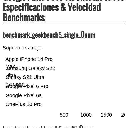
Especificaciones & Velocidad
Benchmarks
benchmark_geekbench5_single_Ünum
Superior es mejor
Apple iPhone 14 Pro
Max
Samsung Galaxy S22
Ultra
Galaxy S21 Ultra
(SD888)
Google Pixel 6 Pro
Google Pixel 6a
OnePlus 10 Pro
500
1000
1500
20