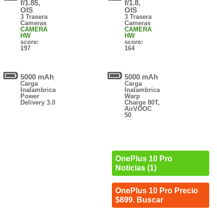
f/1.85,
f/1.8,
OIS
OIS
3 Trasera
3 Trasera
Cameras
Cameras
CAMERA
CAMERA
HW
HW
score:
score:
197
164
5000 mAh
5000 mAh
Carga
Carga
Inalambrica
Inalambrica
Power
Warp
Delivery 3.0
Charge 80T,
AirVOOC
50
OnePlus 10 Pro
Noticias (1)
OnePlus 10 Pro Precio
$899. Buscar