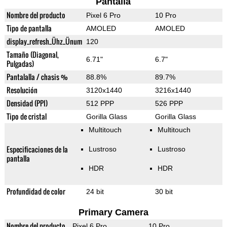
Pantalla
Nombre del producto
Pixel 6 Pro
10 Pro
Tipo de pantalla
AMOLED
AMOLED
display_refresh_Ühz_Ünum
120
Tamaño (Diagonal,
6.71"
6.7"
Pulgadas)
Pantalalla / chasis %
88.8%
89.7%
Resolución
3120x1440
3216x1440
Densidad (PPI)
512 PPP
526 PPP
Tipo de cristal
Gorilla Glass
Gorilla Glass
Multitouch
Multitouch
Especificaciones de la
Lustroso
Lustroso
pantalla
HDR
HDR
Profundidad de color
24 bit
30 bit
Primary Camera
Nombre del producto
Pixel 6 Pro
10 Pro