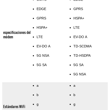
EDGE
GPRS
GPRS
HSPA+
HSPA+
LTE
especificaciones del
módem
LTE
EV-DO A
EV-DO A
TD-SCDMA
5G NSA
TD-HSDPA
5G SA
5G SA
5G NSA
a
a
b
b
g
g
Estándares WiFi