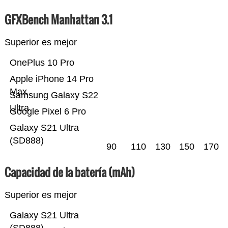
GFXBench Manhattan 3.1
Superior es mejor
OnePlus 10 Pro
Apple iPhone 14 Pro
Max
Samsung Galaxy S22
Ultra
Google Pixel 6 Pro
Galaxy S21 Ultra
(SD888)
90
110
130
150
170
Capacidad de la batería (mAh)
Superior es mejor
Galaxy S21 Ultra