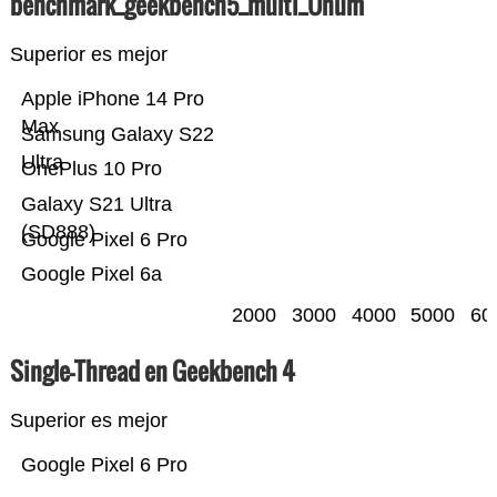
benchmark_geekbench5_multi_Ünum
Superior es mejor
Apple iPhone 14 Pro
Max
Samsung Galaxy S22
Ultra
OnePlus 10 Pro
Galaxy S21 Ultra
(SD888)
Google Pixel 6 Pro
Google Pixel 6a
2000
3000
4000
5000
60
Single-Thread en Geekbench 4
Superior es mejor
Google Pixel 6 Pro