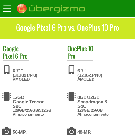
Google Pixel 6 Pro vs. OnePlus 10 Pro
Google
OnePlus
10
Pixel 6 Pro
Pro
6.71"
6.7"
(3120x1440)
(3216x1440)
AMOLED
AMOLED
12GB
8GB/12GB
Google Tensor
Snapdragon 8
SoC
SoC
128GB/256GB/512GB
128GB/256GB
Almacenamiento
Almacenamiento
50-MP,
48-MP,