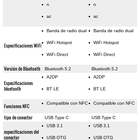
n
n
ac
ac
Banda de radio dual
Banda de radio dual
WiFi Hotspot
WiFi Hotspot
Especificaciones WiFi
WiFi Direct
WiFi Direct
Versión de Bluetooth
Bluetooth 5.2
Bluetooth 5.2
A2DP
A2DP
Especificaciones
bluetooth
BT LE
BT LE
Compatible con NFC
Compatible con NFC
Funciones NFC
tipo de conector
USB Type C
USB Type C
USB 3.1
USB 3.1
especificaciones del
conector
USB OTG
USB OTG