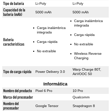
Tipo de batería
Li-Poly
Li-Poly
Capacidad de la
5000 mAh
5000 mAh
batería (mAh)
Carga inalámbrica
integrada
Carga inalámbrica
integrada
Carga rápida
Batería
Carga rápida
características
No extraíble
No extraíble
Wireless Reverse
Charging
Warp Charge 80T,
Tipo de carga rápida
Power Delivery 3.0
AirVOOC 50
Informática
Nombre del producto
Pixel 6 Pro
10 Pro
Marca del procesador
Qualcomm
Nombre del
Google Tensor
Snapdragon 8
procesador