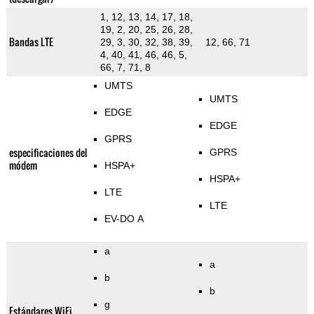
1, 12, 13, 14, 17, 18,
19, 2, 20, 25, 26, 28,
Bandas LTE
29, 3, 30, 32, 38, 39,
12, 66, 71
4, 40, 41, 46, 46, 5,
66, 7, 71, 8
UMTS
UMTS
EDGE
EDGE
GPRS
especificaciones del
GPRS
módem
HSPA+
HSPA+
LTE
LTE
EV-DO A
a
a
b
b
g
Estándares WiFi