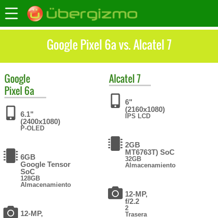
Google Pixel 6a vs. Alcatel 7
Google
Alcatel
7
Pixel 6a
6"
(2160x1080)
6.1"
IPS LCD
(2400x1080)
P-OLED
2GB
MT6763T) SoC
6GB
32GB
Google Tensor
Almacenamiento
SoC
128GB
Almacenamiento
12-MP,
f/2.2
2
12-MP,
Trasera