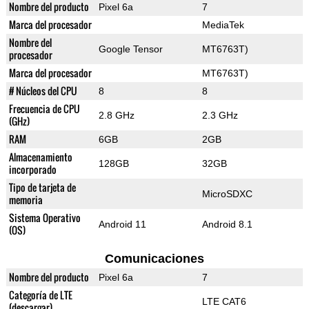
Nombre del producto
Pixel 6a
7
Marca del procesador
MediaTek
Nombre del
Google Tensor
MT6763T)
procesador
Marca del procesador
MT6763T)
# Núcleos del CPU
8
8
Frecuencia de CPU
2.8 GHz
2.3 GHz
(GHz)
RAM
6GB
2GB
Almacenamiento
128GB
32GB
incorporado
Tipo de tarjeta de
MicroSDXC
memoria
Sistema Operativo
Android 11
Android 8.1
(OS)
Comunicaciones
Nombre del producto
Pixel 6a
7
Categoría de LTE
LTE CAT6
(descargar)