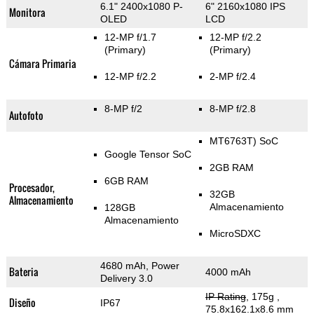
6.1" 2400x1080 P-
6" 2160x1080 IPS
Monitora
OLED
LCD
12-MP f/1.7
12-MP f/2.2
(Primary)
(Primary)
Cámara Primaria
12-MP f/2.2
2-MP f/2.4
8-MP f/2
8-MP f/2.8
Autofoto
MT6763T) SoC
Google Tensor SoC
2GB RAM
6GB RAM
Procesador,
32GB
Almacenamiento
Almacenamiento
128GB
Almacenamiento
MicroSDXC
4680 mAh, Power
Bateria
4000 mAh
Delivery 3.0
IP Rating
, 175g
,
Diseño
IP67
75.8x162.1x8.6 mm