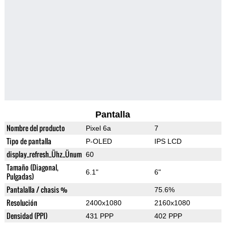
Pantalla
Nombre del producto
Pixel 6a
7
Tipo de pantalla
P-OLED
IPS LCD
display_refresh_Ühz_Ünum
60
Tamaño (Diagonal,
6.1"
6"
Pulgadas)
Pantalalla / chasis %
75.6%
Resolución
2400x1080
2160x1080
Densidad (PPI)
431 PPP
402 PPP