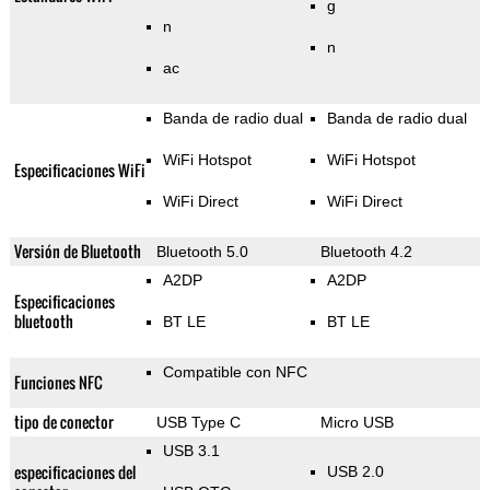
g
n
n
ac
Banda de radio dual
Banda de radio dual
WiFi Hotspot
WiFi Hotspot
Especificaciones WiFi
WiFi Direct
WiFi Direct
Versión de Bluetooth
Bluetooth 5.0
Bluetooth 4.2
A2DP
A2DP
Especificaciones
bluetooth
BT LE
BT LE
Compatible con NFC
Funciones NFC
tipo de conector
USB Type C
Micro USB
USB 3.1
especificaciones del
USB 2.0