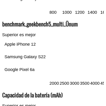
800
1000
1200
1400
16
benchmark_geekbench5_multi_Ünum
Superior es mejor
Apple iPhone 12
Samsung Galaxy S22
Google Pixel 6a
2000
2500
3000
3500
4000
45
Capacidad de la batería (mAh)
Superior es mejor