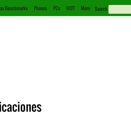
as Benchmarks
Phones
PCs
HOT!
More
Search
ficaciones