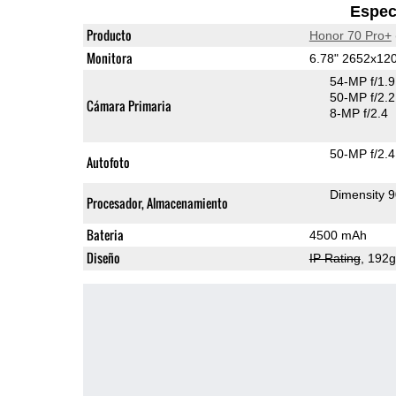
Espec
Producto
Honor 70 Pro+
Monitora
6.78" 2652x12
54-MP f/1.
50-MP f/2.2
Cámara Primaria
8-MP f/2.4
50-MP f/2.4
Autofoto
Dimensity 
Procesador, Almacenamiento
Bateria
4500 mAh
Diseño
IP Rating
, 192