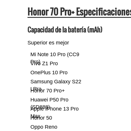
Honor 70 Pro+ Especificacion
Capacidad de la batería (mAh)
Superior es mejor
Mi Note 10 Pro (CC9
Pro)
Vivo Z1 Pro
OnePlus 10 Pro
Samsung Galaxy S22
Ultra
Honor 70 Pro+
Huawei P50 Pro
(SD888)
Apple iPhone 13 Pro
Max
Honor 50
Oppo Reno