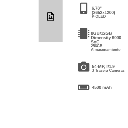
6.78"
(2652x1200)
P-OLED
8GB/12GB
Dimensity 9000
SoC
256GB
Almacenamiento
54-MP, f/1.9
3 Trasera Cameras
4500 mAh