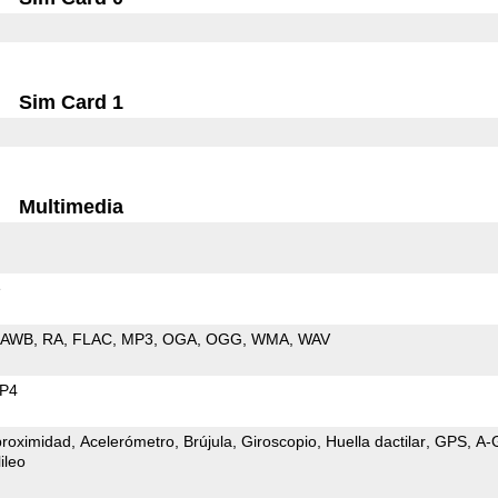
Sim Card 1
Multimedia
e
AWB
RA
FLAC
MP3
OGA
OGG
WMA
WAV
P4
proximidad
Acelerómetro
Brújula
Giroscopio
Huella dactilar
GPS
A-
ileo