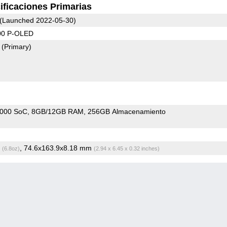
ificaciones Primarias
(Launched 2022-05-30)
00 P-OLED
9
(Primary)
9000 SoC
8GB/12GB RAM
256GB Almacenamiento
g
, 74.6x163.9x8.18 mm
(6.8oz)
(2.94 x 6.45 x 0.32 inches)