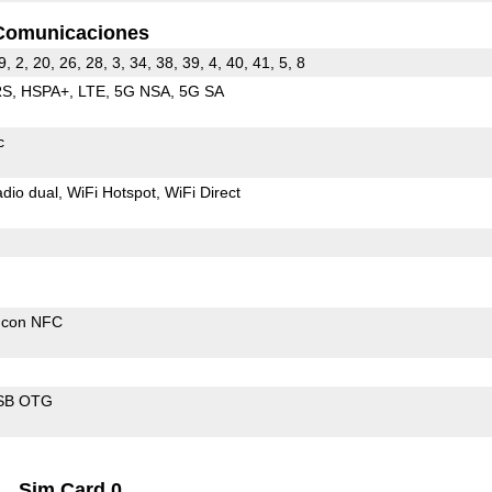
Comunicaciones
9, 2, 20, 26, 28, 3, 34, 38, 39, 4, 40, 41, 5, 8
RS
HSPA+
LTE
5G NSA
5G SA
c
dio dual
WiFi Hotspot
WiFi Direct
 con NFC
SB OTG
Sim Card 0