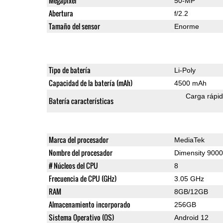
Megapixel
50-MP
Abertura
f/2.2
Tamaño del sensor
Enorme
Tipo de batería
Li-Poly
Capacidad de la batería (mAh)
4500 mAh
Carga rápi
Batería características
Marca del procesador
MediaTek
Nombre del procesador
Dimensity 9000
# Núcleos del CPU
8
Frecuencia de CPU (GHz)
3.05 GHz
RAM
8GB/12GB
Almacenamiento incorporado
256GB
Sistema Operativo (OS)
Android 12