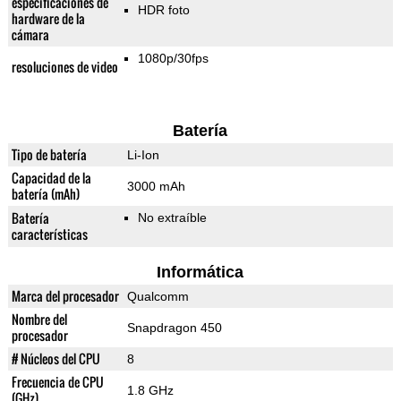
especificaciones de
HDR foto
hardware de la
cámara
1080p/30fps
resoluciones de video
Batería
Tipo de batería
Li-Ion
Capacidad de la
3000 mAh
batería (mAh)
Batería
No extraíble
características
Informática
Marca del procesador
Qualcomm
Nombre del
Snapdragon 450
procesador
# Núcleos del CPU
8
Frecuencia de CPU
1.8 GHz
(GHz)