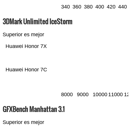
340
360
380
400
420
440
3DMark Unlimited IceStorm
Superior es mejor
Huawei Honor 7X
Huawei Honor 7C
8000
9000
10000
11000
12
GFXBench Manhattan 3.1
Superior es mejor