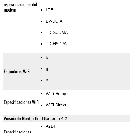
especificaciones del
módem
LTE
EV-DO A
TD-SCDMA
TD-HSDPA
b
g
Estándares WiFi
n
WiFi Hotspot
Especificaciones WiFi
WiFi Direct
Versión de Bluetooth
Bluetooth 4.2
A2DP
Especificaciones