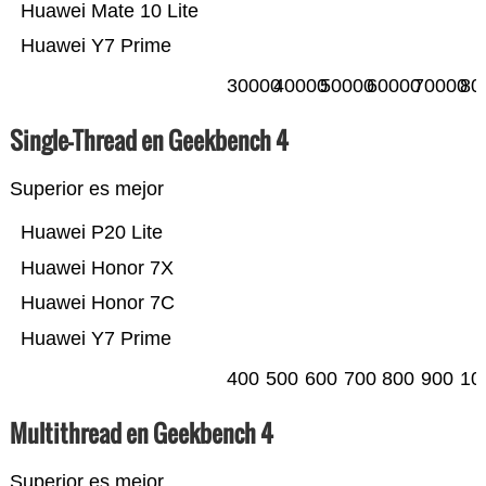
Huawei Mate 10 Lite
Huawei Y7 Prime
30000
40000
50000
60000
70000
80
Single-Thread en Geekbench 4
Superior es mejor
Huawei P20 Lite
Huawei Honor 7X
Huawei Honor 7C
Huawei Y7 Prime
400
500
600
700
800
900
10
Multithread en Geekbench 4
Superior es mejor