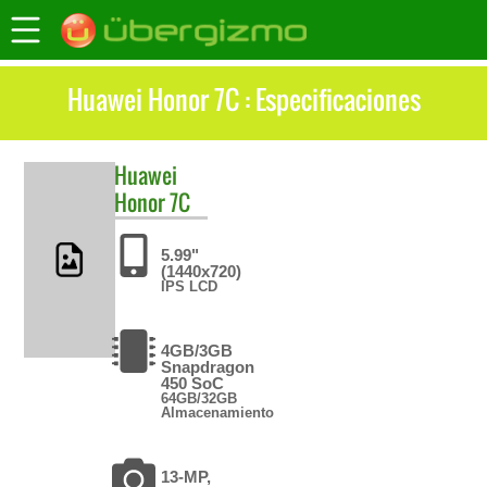
Huawei Honor 7C : Especificaciones
Huawei
Honor 7C
5.99"
(1440x720)
IPS LCD
4GB/3GB
Snapdragon
450 SoC
64GB/32GB
Almacenamiento
13-MP,