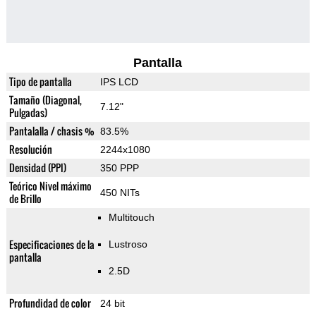
Pantalla
Tipo de pantalla
IPS LCD
Tamaño (Diagonal,
7.12"
Pulgadas)
Pantalalla / chasis %
83.5%
Resolución
2244x1080
Densidad (PPI)
350 PPP
Teórico Nivel máximo
450 NITs
de Brillo
Multitouch
Especificaciones de la
Lustroso
pantalla
2.5D
Profundidad de color
24 bit