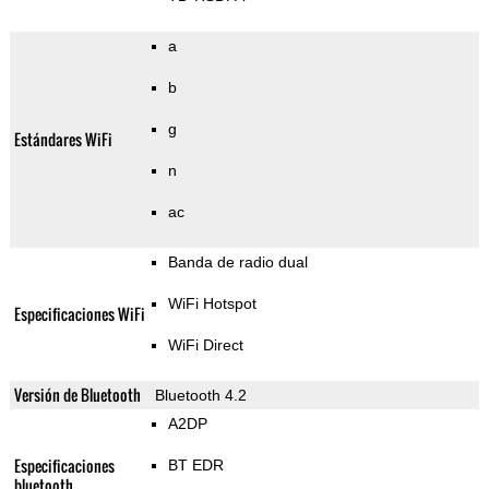
a
b
g
Estándares WiFi
n
ac
Banda de radio dual
WiFi Hotspot
Especificaciones WiFi
WiFi Direct
Versión de Bluetooth
Bluetooth 4.2
A2DP
Especificaciones
BT EDR
bluetooth