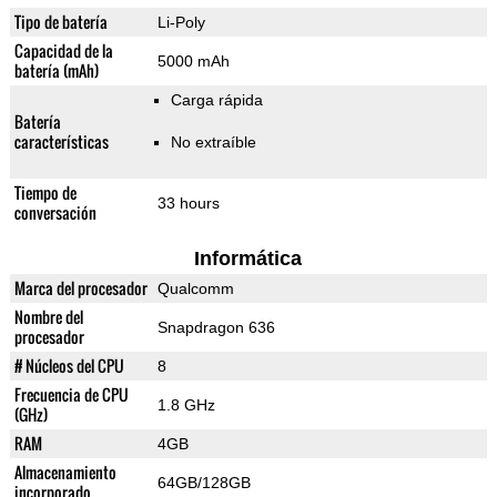
Tipo de batería
Li-Poly
Capacidad de la
5000 mAh
batería (mAh)
Carga rápida
Batería
características
No extraíble
Tiempo de
33 hours
conversación
Informática
Marca del procesador
Qualcomm
Nombre del
Snapdragon 636
procesador
# Núcleos del CPU
8
Frecuencia de CPU
1.8 GHz
(GHz)
RAM
4GB
Almacenamiento
64GB/128GB
incorporado