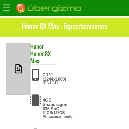
Honor 8X Max : Especificaciones
Honor
Honor 8X
Max
7.12"
(2244x1080)
IPS LCD
4GB
Snapdragon
636 SoC
64GB/128GB
Almacenamiento