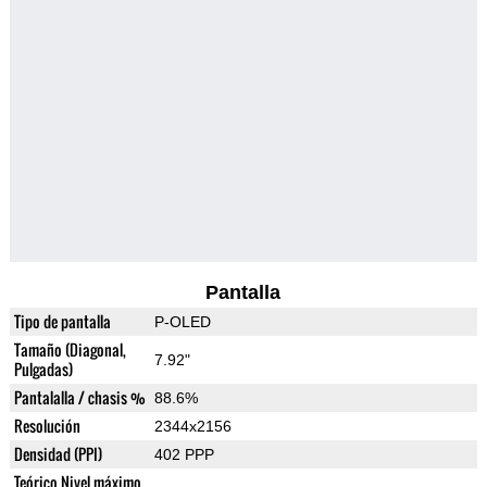
Pantalla
Tipo de pantalla
P-OLED
Tamaño (Diagonal,
7.92"
Pulgadas)
Pantalalla / chasis %
88.6%
Resolución
2344x2156
Densidad (PPI)
402 PPP
Teórico Nivel máximo