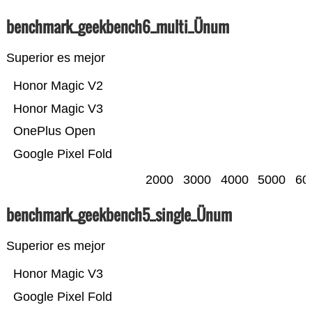
benchmark_geekbench6_multi_Ünum
Superior es mejor
Honor Magic V2
Honor Magic V3
OnePlus Open
Google Pixel Fold
2000
3000
4000
5000
60
benchmark_geekbench5_single_Ünum
Superior es mejor
Honor Magic V3
Google Pixel Fold