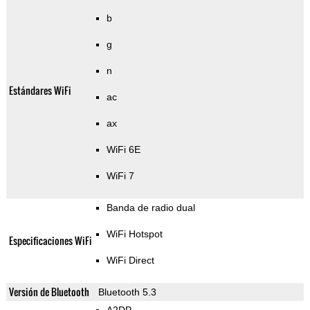
b
g
n
Estándares WiFi
ac
ax
WiFi 6E
WiFi 7
Banda de radio dual
WiFi Hotspot
Especificaciones WiFi
WiFi Direct
Versión de Bluetooth
Bluetooth 5.3