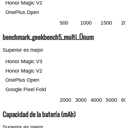
Honor Magic V2
OnePlus Open
500
1000
1500
20
benchmark_geekbench5_multi_Ünum
Superior es mejor
Honor Magic V3
Honor Magic V2
OnePlus Open
Google Pixel Fold
2000
3000
4000
5000
60
Capacidad de la batería (mAh)
Superior es mejor