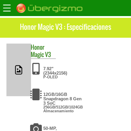
Honor Magic V3 : Especificaciones
Honor
Magic V3
7.92"
(2344x2156)
P-OLED
12GB/16GB
Snapdragon 8 Gen
3 SoC
256GB/512GB/1024GB
Almacenamiento
50-MP,