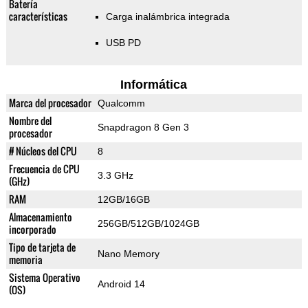
Batería
características
Carga inalámbrica integrada
USB PD
Informática
Marca del procesador
Qualcomm
Nombre del
Snapdragon 8 Gen 3
procesador
# Núcleos del CPU
8
Frecuencia de CPU
3.3 GHz
(GHz)
RAM
12GB/16GB
Almacenamiento
256GB/512GB/1024GB
incorporado
Tipo de tarjeta de
Nano Memory
memoria
Sistema Operativo
Android 14
(OS)