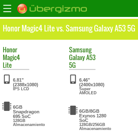
Honor Magic4 Lite vs. Samsung Galaxy A53 5G
Honor
Samsung
Magic4
Galaxy A53
Lite
5G
6.81"
6.46"
(2388x1080)
(2400x1080)
IPS LCD
Super
AMOLED
6GB
6GB/8GB
Snapdragon
Exynos 1280
695 SoC
SoC
128GB
Almacenamiento
128GB/256GB
Almacenamiento