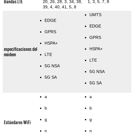
Bandas LTE
20, 26, 28, 3, 34, 38,
1, 3, 5, 7, 8
39, 4, 40, 41, 5, 8
UMTS
EDGE
EDGE
GPRS
GPRS
HSPA+
especificaciones del
HSPA+
módem
LTE
LTE
5G NSA
5G NSA
5G SA
5G SA
a
a
b
b
g
g
Estándares WiFi
n
n