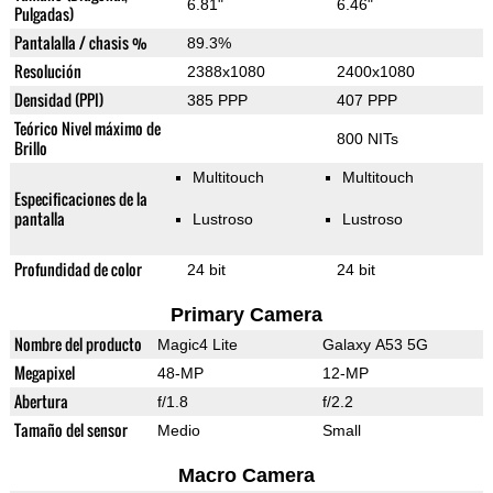
6.81"
6.46"
Pulgadas)
Pantalalla / chasis %
89.3%
Resolución
2388x1080
2400x1080
Densidad (PPI)
385 PPP
407 PPP
Teórico Nivel máximo de
800 NITs
Brillo
Multitouch
Multitouch
Especificaciones de la
pantalla
Lustroso
Lustroso
Profundidad de color
24 bit
24 bit
Primary Camera
Nombre del producto
Magic4 Lite
Galaxy A53 5G
Megapixel
48-MP
12-MP
Abertura
f/1.8
f/2.2
Tamaño del sensor
Medio
Small
Macro Camera