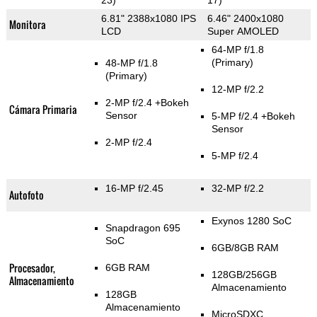
23)
17)
6.81" 2388x1080 IPS
6.46" 2400x1080
Monitora
LCD
Super AMOLED
64-MP f/1.8
(Primary)
48-MP f/1.8
(Primary)
12-MP f/2.2
2-MP f/2.4
+Bokeh
Cámara Primaria
Sensor
5-MP f/2.4
+Bokeh
Sensor
2-MP f/2.4
5-MP f/2.4
16-MP f/2.45
32-MP f/2.2
Autofoto
Exynos 1280 SoC
Snapdragon 695
SoC
6GB/8GB RAM
Procesador,
6GB RAM
128GB/256GB
Almacenamiento
Almacenamiento
128GB
Almacenamiento
MicroSDXC