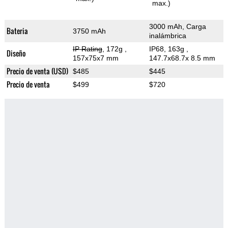
max.)
3000 mAh, Carga
Bateria
3750 mAh
inalámbrica
IP Rating
, 172g
,
IP68, 163g
,
Diseño
157x75x7 mm
147.7x68.7x 8.5 mm
Precio de venta (USD)
$485
$445
Precio de venta
$499
$720