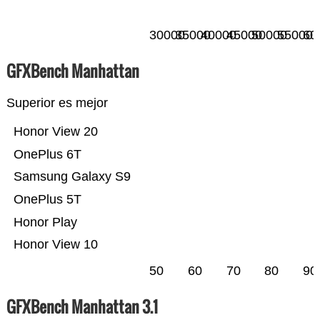
30000
35000
40000
45000
50000
55000
60
GFXBench Manhattan
Superior es mejor
Honor View 20
OnePlus 6T
Samsung Galaxy S9
OnePlus 5T
Honor Play
Honor View 10
50
60
70
80
90
GFXBench Manhattan 3.1