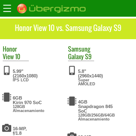
Honor View 10 vs. Samsung Galaxy S9
Honor
Samsung
View 10
Galaxy S9
5.99"
5.8"
(2160x1080)
(2960x1440)
IPS LCD
Super
AMOLED
6GB
4GB
Kirin 970 SoC
Snapdragon 845
128GB
Almacenamiento
SoC
128GB/256GB/64GB
Almacenamiento
16-MP,
f/1.8