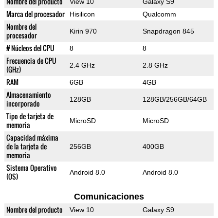
Nombre del producto
View 10
Galaxy S9
Marca del procesador
Hisilicon
Qualcomm
Nombre del
Kirin 970
Snapdragon 845
procesador
# Núcleos del CPU
8
8
Frecuencia de CPU
2.4 GHz
2.8 GHz
(GHz)
RAM
6GB
4GB
Almacenamiento
128GB
128GB/256GB/64GB
incorporado
Tipo de tarjeta de
MicroSD
MicroSD
memoria
Capacidad máxima
de la tarjeta de
256GB
400GB
memoria
Sistema Operativo
Android 8.0
Android 8.0
(OS)
Comunicaciones
Nombre del producto
View 10
Galaxy S9