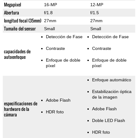
Megapixel
16-MP
12-MP
Abertura
f/1.8
f/1.5
longitud focal (35mm)
27mm
27mm
Tamaño del sensor
Small
Small
Detección de Fase
Detección de Fase
Contraste
Contraste
capacidades de
autoenfoque
Enfoque de doble
Enfoque de doble
píxel
píxel
Enfoque automático
Estabilización óptica
de la imagen
Adobe Flash
especificaciones de
hardware de la
Adobe Flash
HDR foto
cámara
Doble LED Flash
HDR foto