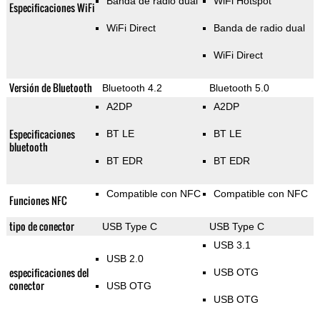
Banda de radio dual
WiFi Hotspot
Especificaciones WiFi
WiFi Direct
Banda de radio dual
WiFi Direct
Versión de Bluetooth
Bluetooth 4.2
Bluetooth 5.0
A2DP
A2DP
Especificaciones
BT LE
BT LE
bluetooth
BT EDR
BT EDR
Compatible con NFC
Compatible con NFC
Funciones NFC
tipo de conector
USB Type C
USB Type C
USB 3.1
USB 2.0
especificaciones del
USB OTG
conector
USB OTG
USB OTG