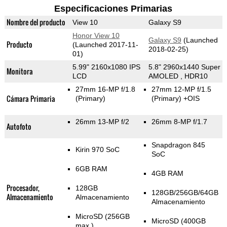
Especificaciones Primarias
Nombre del producto
View 10
Galaxy S9
Honor View 10
Galaxy S9
(Launched
Producto
(Launched 2017-11-
2018-02-25)
01)
5.99" 2160x1080 IPS
5.8" 2960x1440 Super
Monitora
LCD
AMOLED , HDR10
27mm 16-MP f/1.8
27mm 12-MP f/1.5
Cámara Primaria
(Primary)
(Primary)
+OIS
26mm 13-MP f/2
26mm 8-MP f/1.7
Autofoto
Snapdragon 845
Kirin 970 SoC
SoC
6GB RAM
4GB RAM
Procesador,
128GB
128GB/256GB/64GB
Almacenamiento
Almacenamiento
Almacenamiento
MicroSD (256GB
MicroSD (400GB
max.)