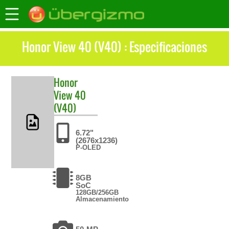
Honor View 40 (V40) : Especificaciones
Honor
View 40
(V40)
6.72"
(2676x1236)
P-OLED
8GB
SoC
128GB/256GB
Almacenamiento