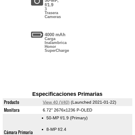
50-MP,
f/1.9
3
Trasera
Cameras
4000 mAh
Carga
Inalambrica
Honor
SuperCharge
Especificaciones Primarias
Producto
View 40 (V40)
(Launched 2021-01-22)
Monitora
6.72" 2676x1236 P-OLED
50-MP f/1.9
(Primary)
8-MP f/2.4
Cámara Primaria