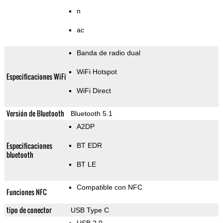
n
ac
Banda de radio dual
WiFi Hotspot
Especificaciones WiFi
WiFi Direct
Versión de Bluetooth
Bluetooth 5.1
A2DP
Especificaciones
BT EDR
bluetooth
BT LE
Compatible con NFC
Funciones NFC
tipo de conector
USB Type C