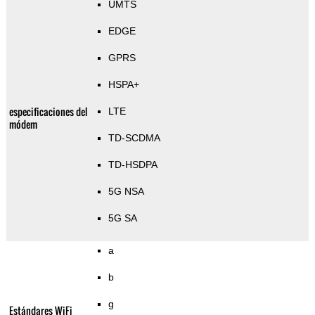
UMTS
EDGE
GPRS
HSPA+
especificaciones del
LTE
módem
TD-SCDMA
TD-HSDPA
5G NSA
5G SA
a
b
g
Estándares WiFi