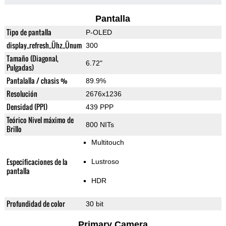
Pantalla
Tipo de pantalla
P-OLED
display_refresh_Ühz_Ünum
300
Tamaño (Diagonal,
6.72"
Pulgadas)
Pantalalla / chasis %
89.9%
Resolución
2676x1236
Densidad (PPI)
439 PPP
Teórico Nivel máximo de
800 NITs
Brillo
Multitouch
Especificaciones de la
Lustroso
pantalla
HDR
Profundidad de color
30 bit
Primary Camera