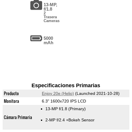
13-MP,
f/1.8
2
Trasera
Cameras
5000
mAh
Especificaciones Primarias
Producto
Enjoy 20e (Helio)
(Launched 2021-10-28)
Monitora
6.3" 1600x720 IPS LCD
13-MP f/1.8
(Primary)
Cámara Primaria
2-MP f/2.4
+Bokeh Sensor