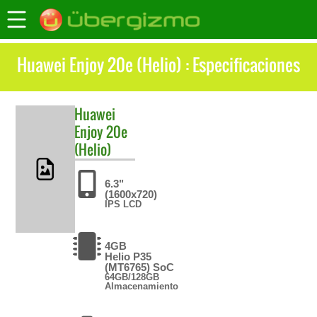
Huawei Enjoy 20e (Helio) : Especificaciones
Huawei
Enjoy 20e
(Helio)
6.3"
(1600x720)
IPS LCD
4GB
Helio P35
(MT6765) SoC
64GB/128GB
Almacenamiento