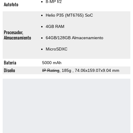
8-MP f/2
Autofoto
Helio P35 (MT6765) SoC
4GB RAM
Procesador,
Almacenamiento
64GB/128GB Almacenamiento
MicroSDXC
Bateria
5000 mAh
Diseño
IP Rating
, 185g
, 74.06x159.07x9.04 mm