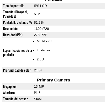
Tipo de pantalla
IPS LCD
Tamaño (Diagonal,
6.3"
Pulgadas)
Pantalalla / chasis %
81.3%
Resolución
1600x720
Densidad (PPI)
278 PPP
Multitouch
Especificaciones de la
Lustroso
pantalla
2.5D
Profundidad de color
24 bit
Primary Camera
Megapixel
13-MP
Abertura
f/1.8
Tamaño del sensor
Small