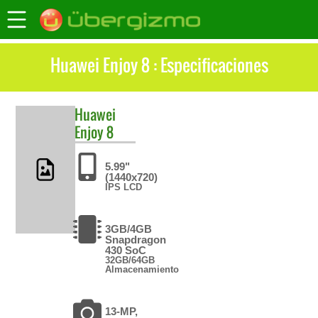
Huawei Enjoy 8 : Especificaciones
Huawei
Enjoy 8
5.99"
(1440x720)
IPS LCD
3GB/4GB
Snapdragon
430 SoC
32GB/64GB
Almacenamiento
13-MP,