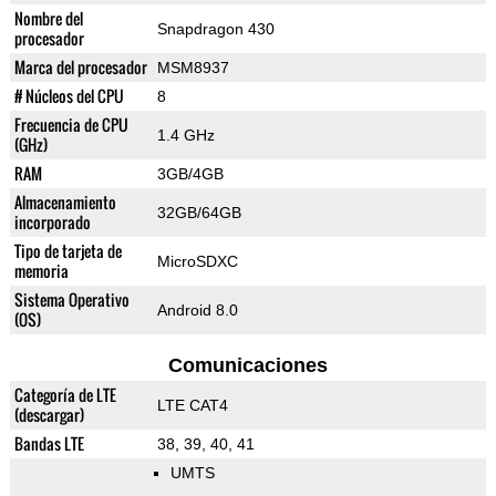
Nombre del
Snapdragon 430
procesador
Marca del procesador
MSM8937
# Núcleos del CPU
8
Frecuencia de CPU
1.4 GHz
(GHz)
RAM
3GB/4GB
Almacenamiento
32GB/64GB
incorporado
Tipo de tarjeta de
MicroSDXC
memoria
Sistema Operativo
Android 8.0
(OS)
Comunicaciones
Categoría de LTE
LTE CAT4
(descargar)
Bandas LTE
38, 39, 40, 41
UMTS