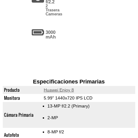
f/2.2
2
Trasera
Cameras
3000
mAh
Especificaciones Primarias
Producto
Huawei Enjoy 8
Monitora
5.99" 1440x720 IPS LCD
13-MP f/2.2
(Primary)
Cámara Primaria
2-MP
8-MP f/2
Autofoto