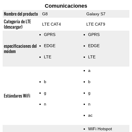
Comunicaciones
Nombre del producto
G8
Galaxy S7
Categoría de LTE
LTE CAT4
LTE CAT9
(descargar)
GPRS
GPRS
especificaciones del
EDGE
EDGE
módem
LTE
LTE
a
b
b
g
g
Estándares WiFi
n
n
ac
WiFi Hotspot