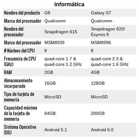
Informática
Nombre del producto
G8
Galaxy S7
Marca del procesador
Qualcomm
Qualcomm
Nombre del
Snapdragon 820/
Snapdragon 615
procesador
Exynos 8
Marca del procesador
MSM8939
MSM8996
# Núcleos del CPU
8
8
Frecuencia de CPU
quad-core 1.7 &
quad-core 2.3 &
(GHz)
quad-core 1.2 GHz
quad-core 1.6 GHz
RAM
2GB
4GB
Almacenamiento
16GB
128GB
incorporado
Tipo de tarjeta de
MicroSD
MicroSD
memoria
Capacidad máxima
de la tarjeta de
64GB
200GB
memoria
Sistema Operativo
Android 5.1
Android 6.0
(OS)