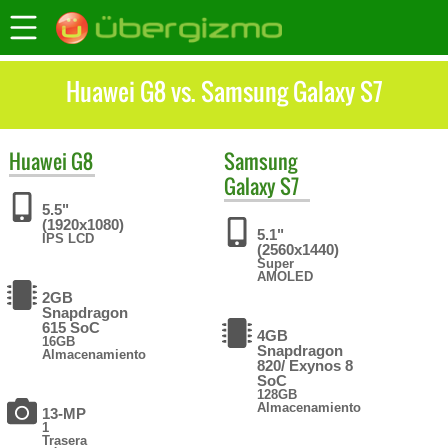
Huawei G8 vs. Samsung Galaxy S7
Huawei
G8
Samsung
Galaxy S7
5.5"
(1920x1080)
5.1"
IPS LCD
(2560x1440)
Super
AMOLED
2GB
Snapdragon
615 SoC
4GB
16GB
Snapdragon
Almacenamiento
820/ Exynos 8
SoC
128GB
Almacenamiento
13-MP
1
Trasera