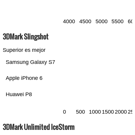
4000
4500
5000
5500
60
3DMark Slingshot
Superior es mejor
Samsung Galaxy S7
Apple iPhone 6
Huawei P8
0
500
1000
1500
2000
25
3DMark Unlimited IceStorm