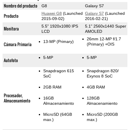
Nombre del producto
G8
Galaxy S7
Huawei G8
(Launched
Galaxy S7
(Launched
Producto
2015-09-02)
2016-02-21)
5.5" 1920x1080 IPS
5.1" 2560x1440 Super
Monitora
LCD
AMOLED
26mm 12-MP f/1.7
13-MP
(Primary)
Cámara Primaria
(Primary)
+OIS
5-MP
5-MP
Autofoto
Snapdragon 615
Snapdragon 820/
SoC
Exynos 8 SoC
2GB RAM
4GB RAM
Procesador,
16GB
128GB
Almacenamiento
Almacenamiento
Almacenamiento
MicroSD (64GB
MicroSD (200GB
max.)
max.)