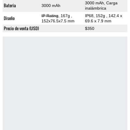
3000 mAh, Carga
Bateria
3000 mAh
inalámbrica
IP Rating
, 167g
,
IP68, 152g
, 142.4 x
Diseño
152x76.5x7.5 mm
69.6 x 7.9 mm
Precio de venta (USD)
$350